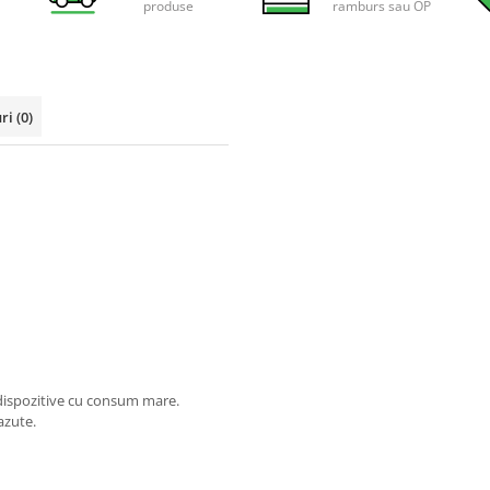
produse
ramburs sau OP
uri
(0)
e dispozitive cu consum mare.
azute.