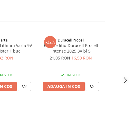
Varta
Duracell Procell
-22%
 Lithium Varta 9V
Baterie litiu Duracell Procell
Baterie li
ister 1 buc
Intense 2025 3V bl 5
b
82 RON
21,05 RON
16,50 RON
IN STOC
IN STOC
N COS
ADAUGA IN COS
ADAUG