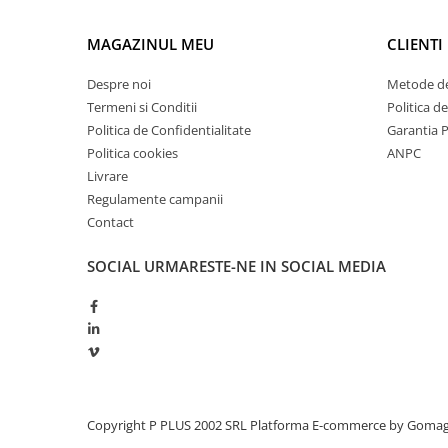
Redresoare, incarcatoare si testere
MAGAZINUL MEU
CLIENTI
Redresoare auto, moto, barci si
stationare
Despre noi
Metode de
Surse UPS
Termeni si Conditii
Politica d
UPS pentru centrale termice si
Politica de Confidentialitate
Garantia 
sisteme de urgenta - acumulator
Politica cookies
ANPC
extern
Livrare
UPS Calculatoare si Servere
Regulamente campanii
UPS Trifazat
Contact
Stabilizatoare Tensiune
SOCIAL
URMARESTE-NE IN SOCIAL MEDIA
PDUs unitati de distributie a
energiei electrice
Cabinete baterii
Acumulatori UPS
Drumetii / Camping
Accesorii
Copyright P PLUS 2002 SRL
Platforma E-commerce by Goma
Frigidere portabile