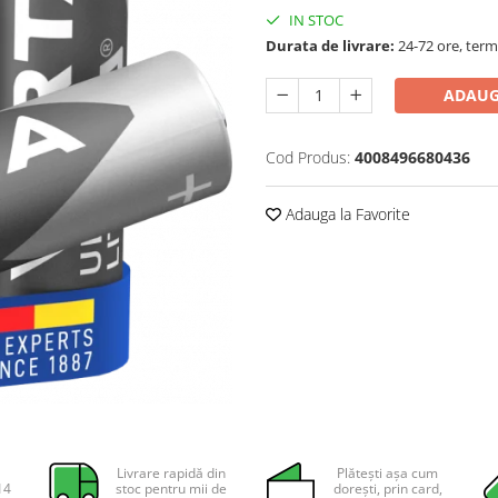
IN STOC
Durata de livrare:
24-72 ore, term
ADAUG
Cod Produs:
4008496680436
Adauga la Favorite
Livrare rapidă din
Plătești așa cum
14
stoc pentru mii de
dorești, prin card,