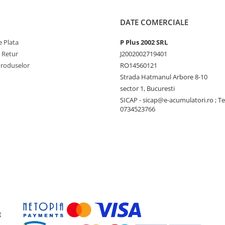
DATE COMERCIALE
 Plata
P Plus 2002 SRL
e Retur
J2002002719401
Produselor
RO14560121
Strada Hatmanul Arbore 8-10
sector 1, Bucuresti
SICAP - sicap@e-acumulatori.ro ; Te
0734523766
g