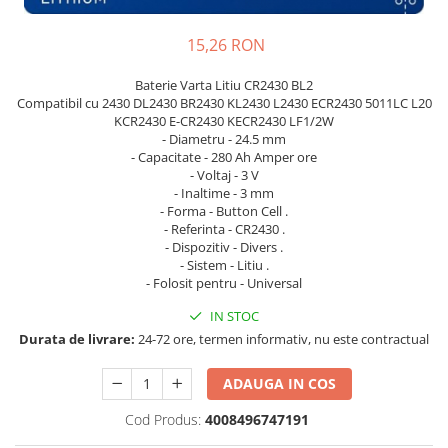
Pachete complete stocare energie
15,26 RON
Sisteme de Stocare Comerciale
Sisteme fotovoltaice complete
Baterie Varta Litiu CR2430 BL2
Compatibil cu 2430 DL2430 BR2430 KL2430 L2430 ECR2430 5011LC L20
Sisteme fotovoltaice de putere
KCR2430 E-CR2430 KECR2430 LF1/2W
mica (rulota/caravan/case de
- Diametru - 24.5 mm
vacanta)
Sisteme fotovoltaice profesionale
- Capacitate - 280 Ah Amper ore
- Voltaj - 3 V
Pachete sisteme fotovoltaice
- Inaltime - 3 mm
- Forma - Button Cell .
Statii de incarcare vehicule
- Referinta - CR2430 .
electrice
- Dispozitiv - Divers .
Statii de incarcare
- Sistem - Litiu .
- Folosit pentru - Universal
Cabluri de incarcare vehicule
electrice
IN STOC
Durata de livrare:
24-72 ore, termen informativ, nu este contractual
Prize de incarcare vehicule
electrice
ADAUGA IN COS
Accesorii
Cod Produs:
4008496747191
Turbine eoliene pentru casă