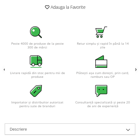
Acumulatori VRLA AGM/GEL /
Adauga la Favorite
Tractiune / LiFePo4
Baterii si acumulatori gel si VRLA
6-12 V
Baterii si acumulatori AGM VRLA
de 6-12 V
Peste 4000 de produse de la peste
Retur simplu și rapid în până la 14
300 de mărci
zile
Acumulatori Moto, ATV
GEL
AGM
Livrare rapidă din stoc pentru mii de
Plătești așa cum dorești, prin card,
Li-Ion
produse
ramburs sau OP
SLA AGM (Sealed Lead Acid)
Deep Cycle - Tractiune/Semi-
Tractiune
Importator și distribuitor autorizat
Consultanță specializată și peste 20
Marine & Caravan
pentru sute de branduri
de ani de experiență
APC
Pachete acumulatori VRLA
Descriere
Sisteme de management (BMS)