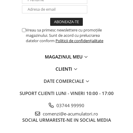
UPS
Acumulatori
Diverse
Vreau sa primesc newslettere cu promoțiile
Invertoare
magazinului. Sunt de acord cu prelucrarea
Sisteme de prindere
datelor conform
Politicii de confidențialitate
Statii de incarcare EV
MAGAZINUL MEU
OUTLET
Pompe de caldura
CLIENTI
DATE COMERCIALE
SUPORT CLIENTI
LUNI - VINERI 10:00 - 17:00
03744 99990
comenzi@e-acumulatori.ro
SOCIAL
URMARESTE-NE IN SOCIAL MEDIA