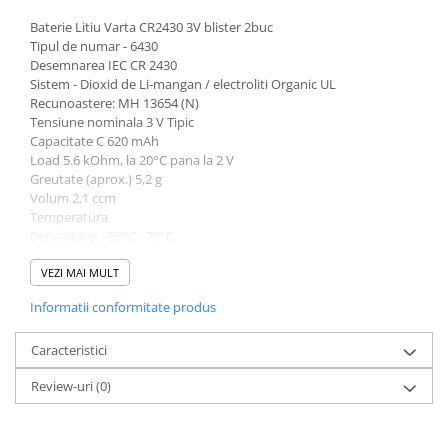
Redresoare, incarcatoare si testere
Baterie Litiu Varta CR2430 3V blister 2buc
Tipul de numar - 6430
Redresoare auto, moto, barci si
Desemnarea IEC CR 2430
stationare
Sistem - Dioxid de Li-mangan / electroliti Organic UL
Surse UPS
Recunoastere: MH 13654 (N)
Tensiune nominala 3 V Tipic
UPS pentru centrale termice si
Capacitate C 620 mAh
sisteme de urgenta - acumulator
Load 5.6 kOhm, la 20°C pana la 2 V
extern
UPS Calculatoare si Servere
Greutate (aprox.) 5,2 g
Volum 2,1 ccm
UPS Trifazat
Temperatura
Depozitare: -55°C - 70°C
Stabilizatoare Tensiune
Descarcare -20°C - 70°C
PDUs unitati de distributie a
Dimensiuni Diametru (A) ... min 24,20...max 24,70
VEZI MAI MULT
energiei electrice
Inaltime (B) ......min 2,70 ....max 3,00
Informatii conformitate produs
Umar Diametru [E] ...........21,00 .
Cabinete baterii
Caracteristici
Acumulatori UPS
Drumetii / Camping
Review-uri
(0)
Accesorii
Frigidere portabile