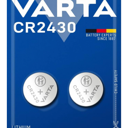
Incarcatoare acumulatori
Panouri fotovoltaice si accesorii
Panouri fotovoltaice
Sisteme prindere panouri
fotovoltaice
Accesorii
Invertoare
Invertoare Hibrid
Invertoare On-grid
Invertoare Off-grid
Controlere solare
MPPT
PWM
Convertoare de tensiune
Sisteme de stocare energie
LiFePO4