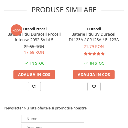
Panouri portabile
PRODUSE SIMILARE
Racire/Incalzire
Statii energie portabile
Duracell Procell
Duracell
-22%
Diverse
Baterie litiu Duracell Procell
Baterie litiu 3V Duracell
Intense 2032 3V bl 5
DL123A / CR123A / EL123A
Electrice
22,55 RON
21,79 RON
Intrerupatoare si prize
17,68 RON
Dulapuri pentru cablare
structurata
IN STOC
IN STOC
Sigurante
ADAUGA IN COS
ADAUGA IN COS
Tablouri electrice
Lumina (Becuri si Lanterne)
Laptop & PC accesorii, baterii,
cabluri USB, prelungitoare USB
Cablu de date si Adaptoare
Newsletter
Nu rata ofertele si promotiile noastre
Solutii solare portabile
Lichidare de stoc