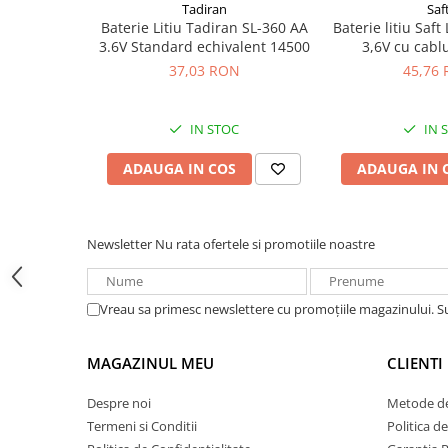
Acumulatori VRLA AGM/GEL /
Tadiran
Saf
Baterie Litiu Tadiran SL-360 AA
Baterie litiu Saf
Tractiune / LiFePo4
3.6V Standard echivalent 14500
3,6V cu cab
Baterii si acumulatori gel si VRLA
37,03 RON
45,76
6-12 V
Baterii si acumulatori AGM VRLA
de 6-12 V
IN STOC
IN 
Acumulatori Moto, ATV
ADAUGA IN COS
ADAUGA IN 
GEL
AGM
Li-Ion
Newsletter
Nu rata ofertele si promotiile noastre
SLA AGM (Sealed Lead Acid)
Deep Cycle - Tractiune/Semi-
Vreau sa primesc newslettere cu promoțiile magazinului. 
Tractiune
Marine & Caravan
MAGAZINUL MEU
CLIENTI
APC
Despre noi
Metode de
Pachete acumulatori VRLA
Termeni si Conditii
Politica d
Sisteme de management (BMS)