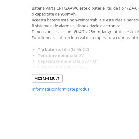
Pachete complete stocare energie
Bateria Varta CR1/2AAWC este o baterie litiu de tip 1/2 AA,
o capacitate de 950mAh.
Sisteme de Stocare Comerciale
Aceasta baterie este non-reincarcabila si este ideala pentru
Sisteme fotovoltaice complete
fi sistemele de alarma si dispozitivele electronice.
Dimensiunile sale sunt Ø14.7 x 25mm, iar greutatea este 
Sisteme fotovoltaice de putere
Functioneaza intr-un interval de temperatura cuprins intre
mica (rulota/caravan/case de
vacanta)
Sisteme fotovoltaice profesionale
Tip baterie
: Litiu (Li-MnO2)
Tensiune nominala
: 3V
Pachete sisteme fotovoltaice
Capacitate nominala
: 950mAh
Curent nominal
: 0.5mA
Statii de incarcare vehicule
Curent maxim de descarcare continua
: 10mA
electrice
VEZI MAI MULT
Capacitate de curent de impuls
: 20mA
Statii de incarcare
Suprafata anodului
: 7.5 cm²
Informatii conformitate produs
Continut de litiu
: 0.3g
Cabluri de incarcare vehicule
Greutate
: 11.5g
electrice
Volum
: 5 cm³
Prize de incarcare vehicule
Interval de temperatura de functionare
: -20°C pan
electrice
Dimensiuni
: Ø14.7 x 25mm
Accesorii
Turbine eoliene pentru casă