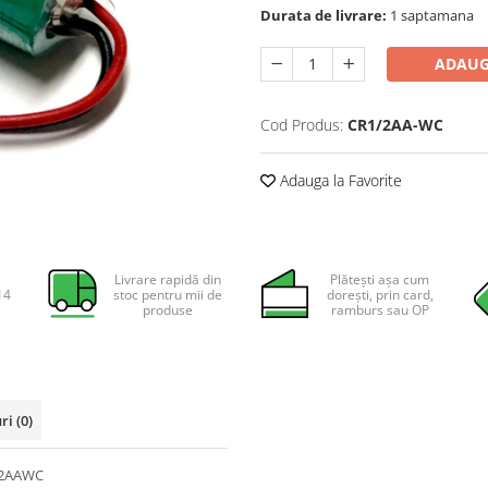
Durata de livrare:
1 saptamana
ADAUG
Cod Produs:
CR1/2AA-WC
Adauga la Favorite
Livrare rapidă din
Plătești așa cum
14
stoc pentru mii de
dorești, prin card,
produse
ramburs sau OP
uri
(0)
1/2AAWC