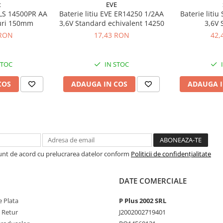
t
EVE
t LS 14500PR AA
Baterie litiu EVE ER14250 1/2AA
Baterie litiu
luri 150mm
3,6V Standard echivalent 14250
3,6V 
 RON
17,43 RON
42,
STOC
IN STOC
COS
ADAUGA IN COS
ADAUGA I
Sunt de acord cu prelucrarea datelor conform
Politicii de confidențialitate
DATE COMERCIALE
 Plata
P Plus 2002 SRL
e Retur
J2002002719401