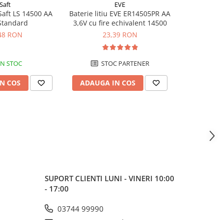
Saft
EVE
 Saft LS 14500 AA
Baterie litiu EVE ER14505PR AA
Baterie L
Standard
3,6V cu fire echivalent 14500
1/2AA 3.6V
48 RON
23,39 RON
IN STOC
STOC PARTENER
N COS
ADAUGA IN COS
ADAUG
SUPORT CLIENTI
LUNI - VINERI 10:00
- 17:00
03744 99990