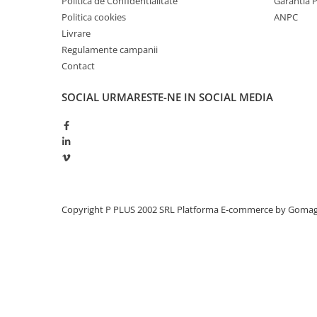
Politica de Confidentialitate
Garantia 
Redresoare, incarcatoare si testere
Politica cookies
ANPC
Livrare
Redresoare auto, moto, barci si
stationare
Regulamente campanii
Contact
Surse UPS
UPS pentru centrale termice si
SOCIAL
URMARESTE-NE IN SOCIAL MEDIA
sisteme de urgenta - acumulator
extern
UPS Calculatoare si Servere
UPS Trifazat
Stabilizatoare Tensiune
PDUs unitati de distributie a
energiei electrice
Copyright P PLUS 2002 SRL
Platforma E-commerce by Goma
Cabinete baterii
Acumulatori UPS
Drumetii / Camping
Accesorii
Frigidere portabile