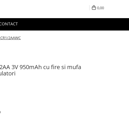
0,00
CONTACT
fa CR1/2AAWC
1/2AA 3V 950mAh cu fire si mufa
latori
h