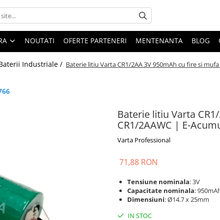
ARA
NOUTATI
OFERTE PARTENERI
MENTENANTA
BLOG
Baterii Industriale /
Baterie litiu Varta CR1/2AA 3V 950mAh cu fire si mu
766
Baterie litiu Varta CR
CR1/2AAWC | E-Acumu
Varta Professional
71,88 RON
Tensiune nominala
: 3V
Capacitate nominala
: 950mA
Dimensiuni
: Ø14.7 x 25mm
IN STOC