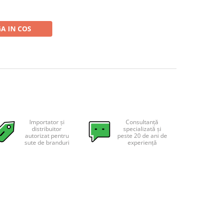
A IN COS
Importator și
Consultanță
distribuitor
specializată și
autorizat pentru
peste 20 de ani de
sute de branduri
experiență