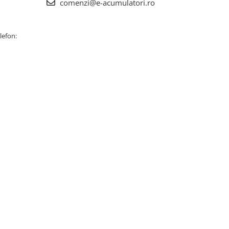
comenzi@e-acumulatori.ro
lefon: