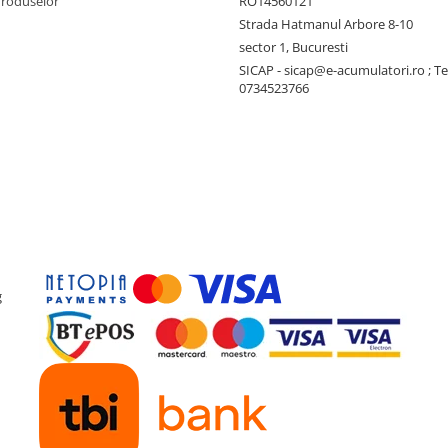
Produselor
RO14560121
Strada Hatmanul Arbore 8-10
sector 1, Bucuresti
SICAP - sicap@e-acumulatori.ro ; Te
0734523766
g