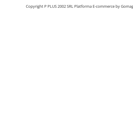
Copyright P PLUS 2002 SRL
Platforma E-commerce by Goma
Panouri portabile
Racire/Incalzire
Statii energie portabile
Diverse
Electrice
Intrerupatoare si prize
Dulapuri pentru cablare
structurata
Sigurante
Tablouri electrice
Lumina (Becuri si Lanterne)
Laptop & PC accesorii, baterii,
cabluri USB, prelungitoare USB
Cablu de date si Adaptoare
Solutii solare portabile
Lichidare de stoc