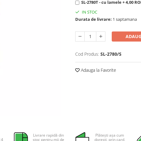
SL-2780T - cu lamele + 4,00 R
IN STOC
Durata de livrare:
1 saptamana
ADAUG
Cod Produs:
SL-2780/S
Adauga la Favorite
Livrare rapidă din
Plătești așa cum
14
stoc pentru mii de
dorești, prin card,