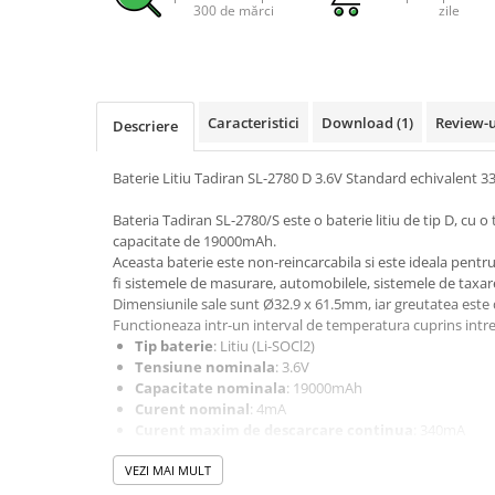
300 de mărci
zile
Pachete complete stocare energie
Sisteme de Stocare Comerciale
Sisteme fotovoltaice complete
Sisteme fotovoltaice de putere
Caracteristici
Download (1)
Review-
Descriere
mica (rulota/caravan/case de
vacanta)
Sisteme fotovoltaice profesionale
Baterie Litiu Tadiran SL-2780 D 3.6V Standard echivalent 3
Pachete sisteme fotovoltaice
Bateria Tadiran SL-2780/S este o baterie litiu de tip D, cu 
capacitate de 19000mAh.
Statii de incarcare vehicule
Aceasta baterie este non-reincarcabila si este ideala pentru
electrice
fi sistemele de masurare, automobilele, sistemele de taxare
Statii de incarcare
Dimensiunile sale sunt Ø32.9 x 61.5mm, iar greutatea est
Functioneaza intr-un interval de temperatura cuprins intre
Cabluri de incarcare vehicule
Tip baterie
: Litiu (Li-SOCl2)
electrice
Tensiune nominala
: 3.6V
Prize de incarcare vehicule
Capacitate nominala
: 19000mAh
electrice
Curent nominal
: 4mA
Curent maxim de descarcare continua
: 340mA
Accesorii
Capacitate de curent de impuls
: 600mA
VEZI MAI MULT
Suprafata anodului
: 45 cm²
Turbine eoliene pentru casă
Continut de litiu
: 5g