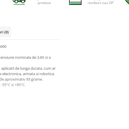
produse
ramburs sau OP
uri
(0)
3600
o tensiune nominala de 3.6V si o
 aplicatii de lunga durata, cum ar
 electronica, armata si robotica.
e de aproximativ 93 grame.
 -55°C si +85°C.