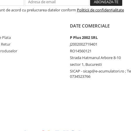
Sunt de acord cu prelucrarea datelor conform
Politicii de confidențialitate
DATE COMERCIALE
 Plata
P Plus 2002 SRL
e Retur
J2002002719401
Produselor
RO14560121
Strada Hatmanul Arbore 8-10
sector 1, Bucuresti
SICAP - sicap@e-acumulatori.ro ; Te
0734523766