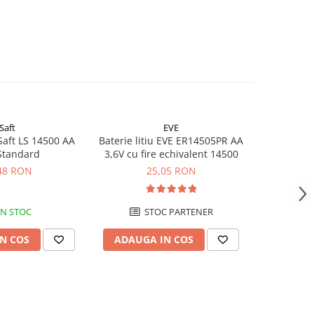
Saft
EVE
 Saft LS 14500 AA
Baterie litiu EVE ER14505PR AA
Baterie L
Standard
3,6V cu fire echivalent 14500
1/2AA 3.6V
48 RON
25,05 RON
IN STOC
STOC PARTENER
N COS
ADAUGA IN COS
ADAUG