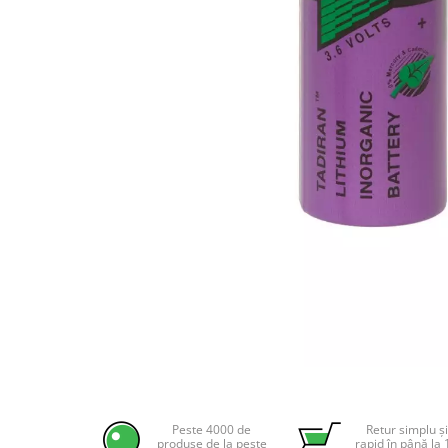
Incarcatoare acumulatori
Panouri fotovoltaice si accesorii
Panouri fotovoltaice
Sisteme prindere panouri
fotovoltaice
Accesorii
Invertoare
Invertoare Hibrid
Invertoare On-grid
Invertoare Off-grid
Controlere solare
MPPT
PWM
Convertoare de tensiune
Distribuie
pe
Sisteme de stocare energie
Facebook
Peste 4000 de
Retur simplu și
LiFePO4
produse de la peste
rapid în până la 