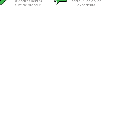
autorizat pentru
peste 20 de ani de
sute de branduri
experiență