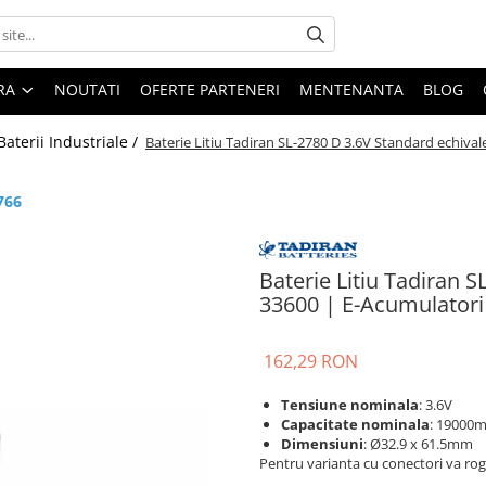
ARA
NOUTATI
OFERTE PARTENERI
MENTENANTA
BLOG
Baterii Industriale /
Baterie Litiu Tadiran SL-2780 D 3.6V Standard echiva
766
Baterie Litiu Tadiran 
33600 | E-Acumulatori
162,29 RON
Tensiune nominala
: 3.6V
Capacitate nominala
: 19000
Dimensiuni
: Ø32.9 x 61.5mm
Pentru varianta cu conectori va rog 