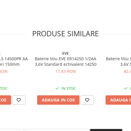
a la +85°C
capacitate mai mica de 1% pe an la
PRODUSE SIMILARE
t
EVE
t LS 14500PR AA
Baterie litiu EVE ER14250 1/2AA
Baterie litiu
luri 150mm
3,6V Standard echivalent 14250
3,6V 
 RON
17,43 RON
42,
STOC
IN STOC
COS
ADAUGA IN COS
ADAUGA I