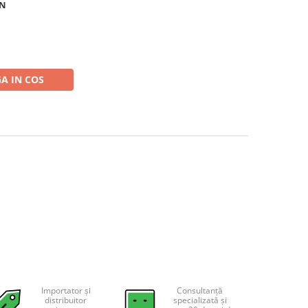
ON
A IN COS
Importator și
Consultanță
distribuitor
specializată și