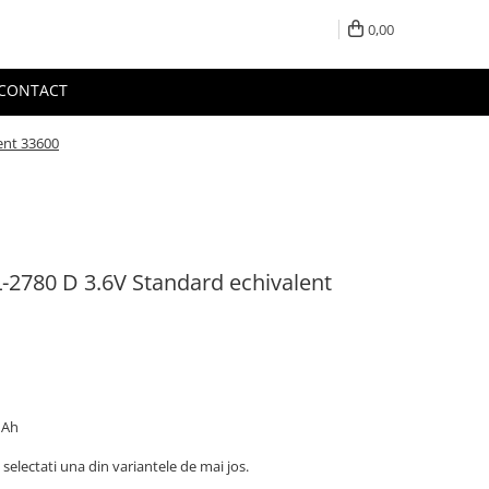
0,00
CONTACT
lent 33600
SL-2780 D 3.6V Standard echivalent
mAh
selectati una din variantele de mai jos.