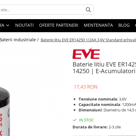
ARA
NOUTATI
OFERTE PARTENERI
MENTENANTA
BLOG
Baterii Industriale /
Baterie litiu EVE ER14250 1/2AA 3,6V Standard echiva
Baterie litiu EVE ER14
14250 | E-Acumulatori
17,43 RON
Tensiune nominala
: 3,6V
Capacitate nominala
: 1200m
Dimensiuni
: Diametru de 14,5
IN STOC
Durata de livrare:
2-3 zile