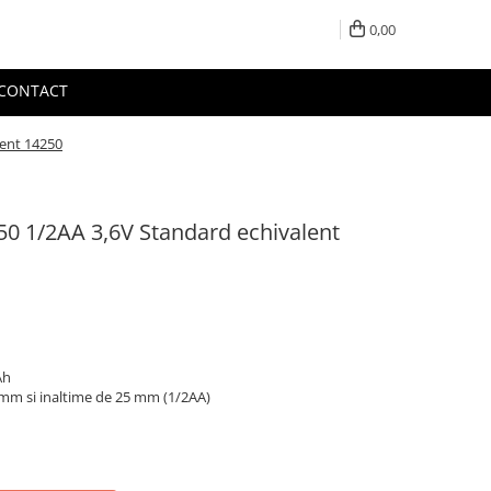
0,00
CONTACT
lent 14250
250 1/2AA 3,6V Standard echivalent
Ah
 mm si inaltime de 25 mm (1/2AA)