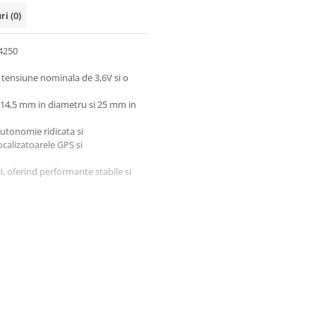
uri
(0)
14250
o tensiune nominala de 3,6V si o
e 14,5 mm in diametru si 25 mm in
autonomie ridicata si
ocalizatoarele GPS si
i, oferind performante stabile si
mm
pentru 3 secunde, cu pauza de 27
 +85°C
capacitate mai mica de 1% pe an la