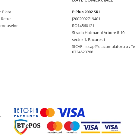
 Plata
P Plus 2002 SRL
e Retur
J2002002719401
Produselor
RO14560121
Strada Hatmanul Arbore 8-10
sector 1, Bucuresti
SICAP - sicap@e-acumulatori.ro ; Te
0734523766
g