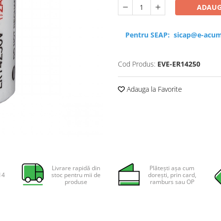
ADAUG
Pentru SEAP:
sicap@e-acum
Cod Produs:
EVE-ER14250
Adauga la Favorite
Livrare rapidă din
Plătești așa cum
14
stoc pentru mii de
dorești, prin card,
produse
ramburs sau OP