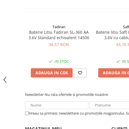
+25°C)
Acumulatori VRLA AGM/GEL /
Material container
: Otel inoxidabil
Tractiune / LiFePo4
Sigilare
: Ermetic, cu sticla si metal
Baterii si acumulatori gel si VRLA
6-12 V
Tadiran
Saf
Baterii si acumulatori AGM VRLA
Baterie Litiu Tadiran SL-360 AA
Baterie litiu Saf
de 6-12 V
3.6V Standard echivalent 14500
3,6V cu cab
34,57 RON
45,76
Acumulatori Moto, ATV
GEL
AGM
IN STOC
IN 
Li-Ion
ADAUGA IN COS
ADAUGA IN 
SLA AGM (Sealed Lead Acid)
Deep Cycle - Tractiune/Semi-
Tractiune
Newsletter
Nu rata ofertele si promotiile noastre
Marine & Caravan
APC
Vreau sa primesc newslettere cu promoțiile magazinului. 
Pachete acumulatori VRLA
Sisteme de management (BMS)
MAGAZINUL MEU
CLIENTI