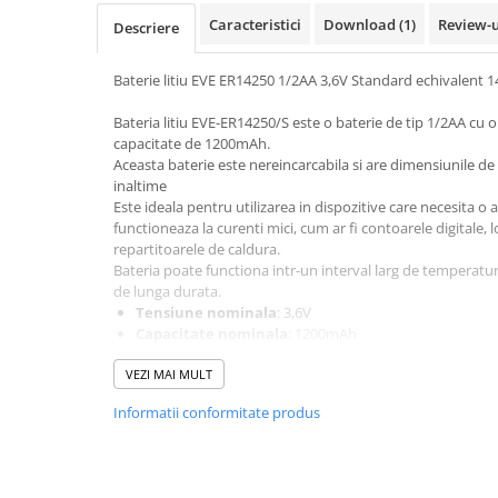
Pachete complete stocare energie
Caracteristici
Download (1)
Review-
Descriere
Sisteme de Stocare Comerciale
Baterie litiu EVE ER14250 1/2AA 3,6V Standard echivalent 
Sisteme fotovoltaice complete
Sisteme fotovoltaice de putere
Bateria litiu EVE-ER14250/S este o baterie de tip 1/2AA cu 
mica (rulota/caravan/case de
capacitate de 1200mAh.
vacanta)
Aceasta baterie este nereincarcabila si are dimensiunile d
Sisteme fotovoltaice profesionale
inaltime
Este ideala pentru utilizarea in dispozitive care necesita o 
Pachete sisteme fotovoltaice
functioneaza la curenti mici, cum ar fi contoarele digitale, l
Statii de incarcare vehicule
repartitoarele de caldura.
electrice
Bateria poate functiona intr-un interval larg de temperatur
de lunga durata.
Statii de incarcare
Tensiune nominala
: 3,6V
Cabluri de incarcare vehicule
Capacitate nominala
: 1200mAh
electrice
Dimensiuni
: Diametru de 14,5 mm si inaltime de 25 
VEZI MAI MULT
Greutate
: Aproximativ 10 g
Prize de incarcare vehicule
Curent maxim continuu
: 25mA
electrice
Informatii conformitate produs
Curent maxim de descarcare in impulsuri
: 50mA (
secunde)
Accesorii
Interval de temperatura de operare
: -55°C pana la
Turbine eoliene pentru casă
Durata de viata pe raft
: Pana la 10 ani (pierdere de 