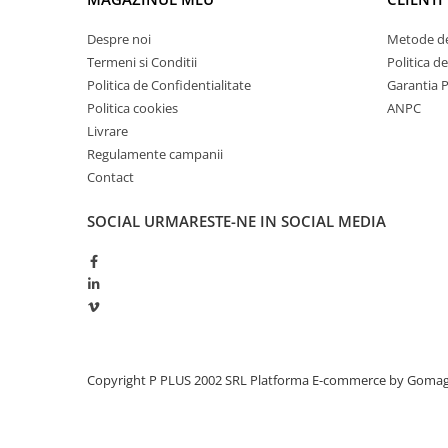
Redresoare, incarcatoare si testere
Despre noi
Metode de
Redresoare auto, moto, barci si
Termeni si Conditii
Politica d
stationare
Politica de Confidentialitate
Garantia 
Surse UPS
Politica cookies
ANPC
UPS pentru centrale termice si
Livrare
sisteme de urgenta - acumulator
Regulamente campanii
extern
UPS Calculatoare si Servere
Contact
UPS Trifazat
SOCIAL
URMARESTE-NE IN SOCIAL MEDIA
Stabilizatoare Tensiune
PDUs unitati de distributie a
energiei electrice
Cabinete baterii
Acumulatori UPS
Copyright P PLUS 2002 SRL
Platforma E-commerce by Goma
Drumetii / Camping
Accesorii
Frigidere portabile