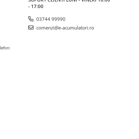
- 17:00
03744 99990
comenzi@e-acumulatori.ro
lefon: