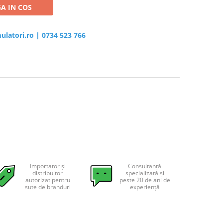
A IN COS
ulatori.ro
|
0734 523 766
Importator și
Consultanță
distribuitor
specializată și
autorizat pentru
peste 20 de ani de
sute de branduri
experiență