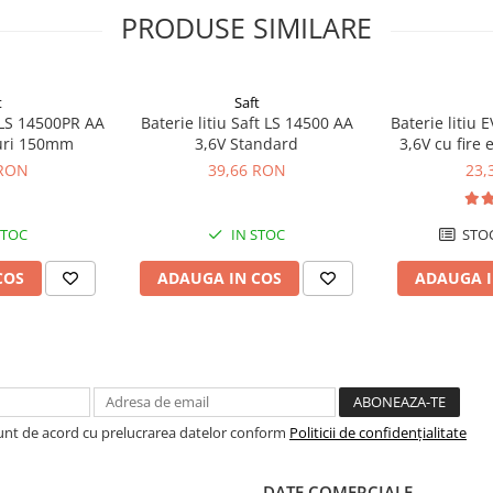
PRODUSE SIMILARE
t
Saft
t LS 14500PR AA
Baterie litiu Saft LS 14500 AA
Baterie litiu
luri 150mm
3,6V Standard
3,6V cu fire
 RON
39,66 RON
23,
STOC
IN STOC
STOC
COS
ADAUGA IN COS
ADAUGA I
Sunt de acord cu prelucrarea datelor conform
Politicii de confidențialitate
DATE COMERCIALE