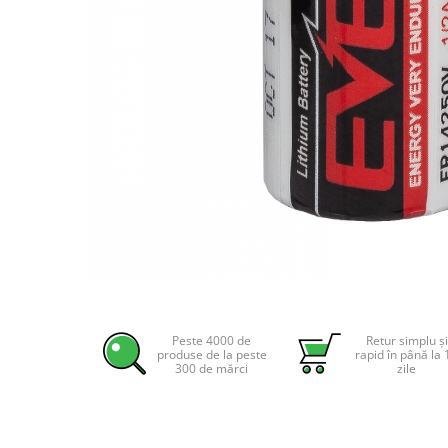
Incarcatoare acumulatori
Panouri fotovoltaice si accesorii
Panouri fotovoltaice
Sisteme prindere panouri
fotovoltaice
Accesorii
Invertoare
Invertoare Hibrid
Invertoare On-grid
Invertoare Off-grid
Controlere solare
Distribuie
pe
MPPT
Facebook
Peste 4000 de
Retur simplu și
PWM
produse de la peste
rapid în până la 
300 de mărci
zile
Convertoare de tensiune
Sisteme de stocare energie
LiFePO4