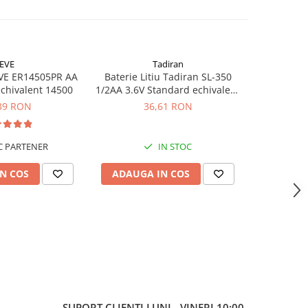
EVE
Tadiran
 EVE ER14505PR AA
Baterie Litiu Tadiran SL-350
Baterie L
 echivalent 14500
1/2AA 3.6V Standard echivalent
High-
14250
Standard
39 RON
36,61 RON
 PARTENER
IN STOC
N COS
ADAUGA IN COS
ADAUG
SUPORT CLIENTI
LUNI - VINERI 10:00