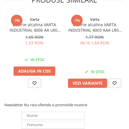
Redresoare, incarcatoare si testere
Redresoare auto, moto, barci si
Varta
Varta
stationare
-7%
-7%
Baterie alcalina VARTA
Baterie alcalina VARTA
Surse UPS
INDUSTRIAL 4006 AA LR06
INDUSTRIAL 4003 AAA LR03
1.5V bulk
1.5V
UPS pentru centrale termice si
1,65 RON
1,77 RON
sisteme de urgenta - acumulator
1,53 RON
de la 1,64 RON
extern
UPS Calculatoare si Servere
IN STOC
UPS Trifazat
Stabilizatoare Tensiune
ADAUGA IN COS
IN STOC
PDUs unitati de distributie a
VEZI VARIANTE
energiei electrice
Cabinete baterii
Acumulatori UPS
Newsletter
Nu rata ofertele si promotiile noastre
Drumetii / Camping
Accesorii
Frigidere portabile