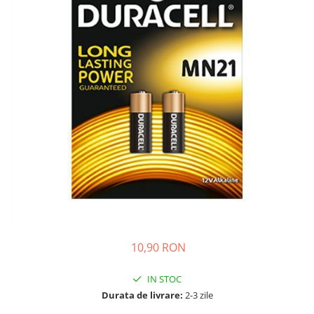
Incarcatoare acumulatori
Panouri fotovoltaice si accesorii
Panouri fotovoltaice
Sisteme prindere panouri
fotovoltaice
Accesorii
Invertoare
Invertoare Hibrid
Invertoare On-grid
Invertoare Off-grid
Controlere solare
MPPT
10,90 RON
PWM
Convertoare de tensiune
IN STOC
Sisteme de stocare energie
Durata de livrare:
2-3 zile
LiFePO4