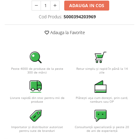
ADAUGA IN COS
Pachete complete stocare energie
Sisteme de Stocare Comerciale
Cod Produs:
5000394203969
Sisteme fotovoltaice complete
Adauga la Favorite
Sisteme fotovoltaice de putere
mica (rulota/caravan/case de
vacanta)
Sisteme fotovoltaice profesionale
Pachete sisteme fotovoltaice
Statii de incarcare vehicule
Peste 4000 de produse de la peste
Retur simplu și rapid în până la 14
300 de mărci
zile
electrice
Statii de incarcare
Cabluri de incarcare vehicule
electrice
Livrare rapidă din stoc pentru mii de
Plătești așa cum dorești, prin card,
produse
ramburs sau OP
Prize de incarcare vehicule
electrice
Accesorii
Importator și distribuitor autorizat
Consultanță specializată și peste 20
pentru sute de branduri
de ani de experiență
Turbine eoliene pentru casă