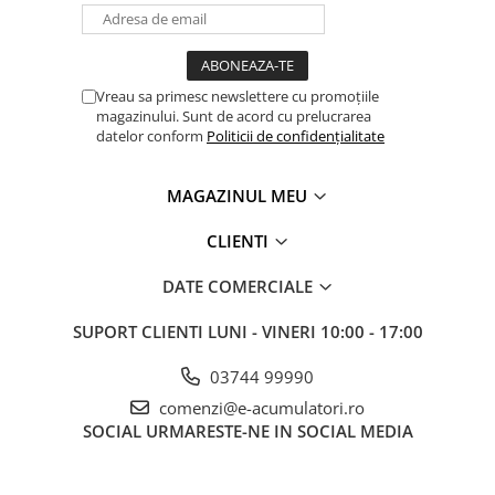
Panouri portabile
Racire/Incalzire
Statii energie portabile
Vreau sa primesc newslettere cu promoțiile
magazinului. Sunt de acord cu prelucrarea
Diverse
datelor conform
Politicii de confidențialitate
Electrice
Intrerupatoare si prize
MAGAZINUL MEU
Dulapuri pentru cablare
CLIENTI
structurata
Sigurante
DATE COMERCIALE
Tablouri electrice
Lumina (Becuri si Lanterne)
SUPORT CLIENTI
LUNI - VINERI 10:00 - 17:00
Laptop & PC accesorii, baterii,
03744 99990
cabluri USB, prelungitoare USB
comenzi@e-acumulatori.ro
Cablu de date si Adaptoare
SOCIAL
URMARESTE-NE IN SOCIAL MEDIA
Solutii solare portabile
Lichidare de stoc