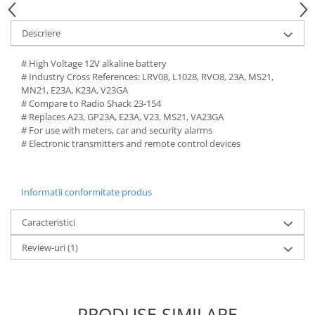
Acumulatori VRLA AGM/GEL /
Tractiune / LiFePo4
Descriere
Baterii si acumulatori gel si VRLA
6-12 V
# High Voltage 12V alkaline battery
Baterii si acumulatori AGM VRLA
# Industry Cross References: LRV08, L1028, RVO8, 23A, MS21,
de 6-12 V
MN21, E23A, K23A, V23GA
# Compare to Radio Shack 23-154
Acumulatori Moto, ATV
# Replaces A23, GP23A, E23A, V23, MS21, VA23GA
# For use with meters, car and security alarms
GEL
# Electronic transmitters and remote control devices
AGM
Li-Ion
SLA AGM (Sealed Lead Acid)
Informatii conformitate produs
Deep Cycle - Tractiune/Semi-
Tractiune
Caracteristici
Marine & Caravan
Review-uri
(1)
APC
Pachete acumulatori VRLA
Sisteme de management (BMS)
PRODUSE SIMILARE