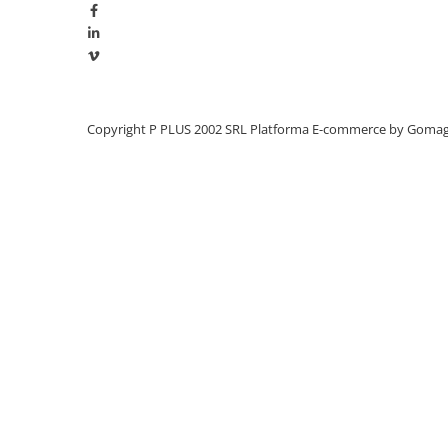
Redresoare, incarcatoare si testere
Redresoare auto, moto, barci si
stationare
Surse UPS
UPS pentru centrale termice si
Copyright P PLUS 2002 SRL
Platforma E-commerce by Goma
sisteme de urgenta - acumulator
extern
UPS Calculatoare si Servere
UPS Trifazat
Stabilizatoare Tensiune
PDUs unitati de distributie a
energiei electrice
Cabinete baterii
Acumulatori UPS
Drumetii / Camping
Accesorii
Frigidere portabile