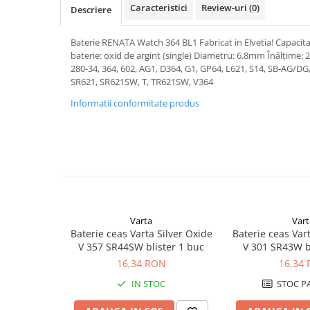
Caracteristici
Review-uri
(0)
Descriere
Pachete complete stocare energie
Sisteme de Stocare Comerciale
Baterie RENATA Watch 364 BL1 Fabricat in Elvetia! Capacit
Sisteme fotovoltaice complete
baterie: oxid de argint (single) Diametru: 6.8mm Înălțime: 
280-34, 364, 602, AG1, D364, G1, GP64, L621, S14, SB-AG/DG
Sisteme fotovoltaice de putere
SR621, SR621SW, T, TR621SW, V364
mica (rulota/caravan/case de
vacanta)
Informatii conformitate produs
Sisteme fotovoltaice profesionale
Pachete sisteme fotovoltaice
Statii de incarcare vehicule
electrice
Statii de incarcare
Cabluri de incarcare vehicule
electrice
Varta
Vart
Baterie ceas Varta Silver Oxide
Baterie ceas Vart
Prize de incarcare vehicule
V 357 SR44SW blister 1 buc
V 301 SR43W b
electrice
16,34 RON
16,34
Accesorii
IN STOC
STOC P
Turbine eoliene pentru casă