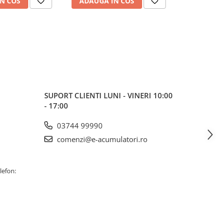
N COS
ADAUGA IN COS
ADAUG
SUPORT CLIENTI
LUNI - VINERI 10:00
- 17:00
03744 99990
comenzi@e-acumulatori.ro
lefon: