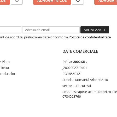
COS
ADAUGA IN COS
ADAUGA I
Sunt de acord cu prelucrarea datelor conform
Politicii de confidențialitate
DATE COMERCIALE
 Plata
P Plus 2002 SRL
e Retur
J2002002719401
Produselor
RO14560121
Strada Hatmanul Arbore 8-10
sector 1, Bucuresti
SICAP - sicap@e-acumulatori.ro ; Te
0734523766