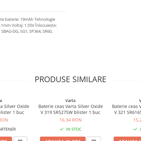
ate baterie: 19mAh Tehnologie
2.1mm Voltaj: 1.55V Înlocuiește:
, SBAG-DG, SG1, SP364, SR60,
PRODUSE SIMILARE
a
Varta
a Silver Oxide
Baterie ceas Varta Silver Oxide
Baterie ceas 
lister 1 buc
V 319 SR527SW blister 1 buc
V 321 SR616S
 RON
16,34 RON
15,
ARTENER
IN STOC