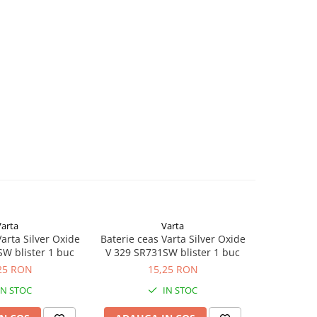
Varta
Varta
Varta Silver Oxide
Baterie ceas Varta Silver Oxide
Baterie ce
W blister 1 buc
V 329 SR731SW blister 1 buc
V 361 SR7
25 RON
15,25 RON
IN STOC
IN STOC