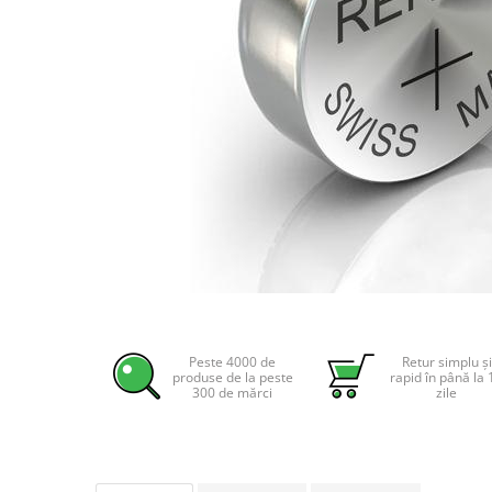
Incarcatoare acumulatori
Panouri fotovoltaice si accesorii
Panouri fotovoltaice
Sisteme prindere panouri
fotovoltaice
Accesorii
Invertoare
Invertoare Hibrid
Invertoare On-grid
Invertoare Off-grid
Distribuie
Controlere solare
pe
MPPT
Facebook
Peste 4000 de
Retur simplu și
produse de la peste
rapid în până la 
PWM
300 de mărci
zile
Convertoare de tensiune
Sisteme de stocare energie
LiFePO4