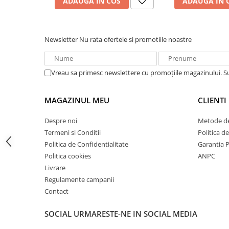
ADAUGA IN COS
ADAUGA IN 
Acumulatori VRLA AGM/GEL /
Tractiune / LiFePo4
Baterii si acumulatori gel si VRLA
6-12 V
Newsletter
Nu rata ofertele si promotiile noastre
Baterii si acumulatori AGM VRLA
de 6-12 V
Vreau sa primesc newslettere cu promoțiile magazinului. 
Acumulatori Moto, ATV
GEL
MAGAZINUL MEU
CLIENTI
AGM
Despre noi
Metode de
Li-Ion
Termeni si Conditii
Politica d
SLA AGM (Sealed Lead Acid)
Politica de Confidentialitate
Garantia 
Deep Cycle - Tractiune/Semi-
Politica cookies
ANPC
Tractiune
Livrare
Marine & Caravan
Regulamente campanii
APC
Contact
Pachete acumulatori VRLA
SOCIAL
URMARESTE-NE IN SOCIAL MEDIA
Sisteme de management (BMS)