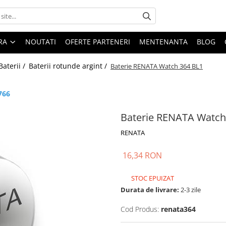
ARA
NOUTATI
OFERTE PARTENERI
MENTENANTA
BLOG
Baterii /
Baterii rotunde argint /
Baterie RENATA Watch 364 BL1
766
Baterie RENATA Watch
RENATA
16,34 RON
STOC EPUIZAT
Durata de livrare:
2-3 zile
Cod Produs:
renata364