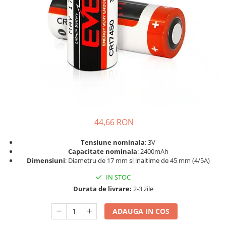
Sisteme de management (BMS)
Redresoare, incarcatoare si testere
Redresoare auto, moto, barci si
stationare
44,66 RON
Tensiune nominala
: 3V
Capacitate nominala
: 2400mAh
Dimensiuni
: Diametru de 17 mm si inaltime de 45 mm (4/5A)
IN STOC
Durata de livrare:
2-3 zile
ADAUGA IN COS