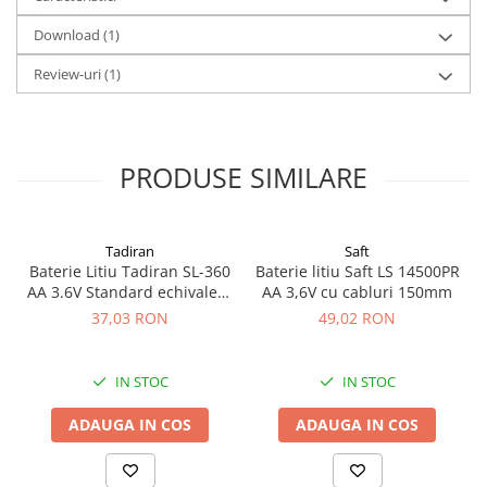
Interval de temperatura de operare
: -40°C pana la +85°C
Download (1)
Durata de viata pe raft
: Pana la 10 ani (pierdere de
capacitate mai mica de 1% pe an la +25°C)
Review-uri
(1)
Material container
: Otel inoxidabil
Sigilare
: Ermetic, cu sticla si metal
PRODUSE SIMILARE
Tadiran
Saft
Baterie Litiu Tadiran SL-360
Baterie litiu Saft LS 14500PR
AA 3.6V Standard echivalent
AA 3,6V cu cabluri 150mm
14500
37,03 RON
49,02 RON
IN STOC
IN STOC
ADAUGA IN COS
ADAUGA IN COS