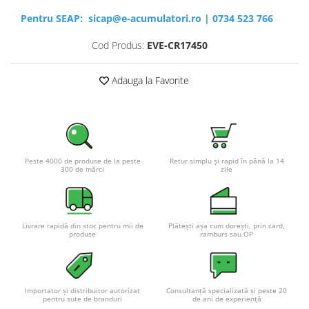
Pentru SEAP:
sicap@e-acumulatori.ro
|
0734 523 766
Cod Produs:
EVE-CR17450
Adauga la Favorite
Peste 4000 de produse de la peste
Retur simplu și rapid în până la 14
300 de mărci
zile
Livrare rapidă din stoc pentru mii de
Plătești așa cum dorești, prin card,
produse
ramburs sau OP
Importator și distribuitor autorizat
Consultanță specializată și peste 20
pentru sute de branduri
de ani de experiență