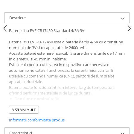
Descriere
Baterie litiu EVE CR17450 Standard 4/5A 3V
Bateria litiu EVE-CR17450 este o baterie de tip 4/5A cu o tensiune
nominala de 3V si o capacitate de 2400mAh.
Aceasta baterie este nereincarcabila si are dimensiunile de 17 mm
in diametru si 45 mm in inaltime.
Este ideala pentru utilizarea in dispozitive care necesita o
autonomie ridicata si functioneaza la curenti mici, cum ar fi
utilajele cu comanda numerica (CNC), senzorii de fum si alte
aplicatii industriale.
Bateria poate functiona intr-un interval larg de temperaturi,
oferind performante stabile si de lunga durata.
Tensiune nominala
: 3V
Capacitate nominala
: 2400mAh
VEZI MAI MULT
Dimensiuni
: Diametru de 17 mm si inaltime de 45 mm
Greutate
: Aproximativ 22,33 g
Informatii conformitate produs
Curent maxim continuu
: 10mA
Curent maxim de descarcare in impulsuri
: 20mA (pentru
Caracteristici
3 secunde, cu pauza de 27 secunde)