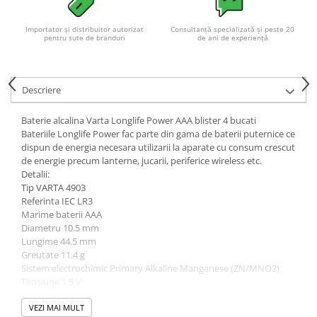
Importator și distribuitor autorizat
Consultanță specializată și peste 20
pentru sute de branduri
de ani de experiență
Descriere
Baterie alcalina Varta Longlife Power AAA blister 4 bucati
Bateriile Longlife Power fac parte din gama de baterii puternice ce
dispun de energia necesara utilizarii la aparate cu consum crescut
de energie precum lanterne, jucarii, periferice wireless etc.
Detalii:
Tip VARTA 4903
Referinta IEC LR3
Marime baterii AAA
Diametru 10.5 mm
Lungime 44.5 mm
Greutate 11.4 g
Sistem electrochimic Primary Alkaline Manganese (ZN/MNO2)
Tensiune 1.5 V
Tip: AAA (R3)
Fabricate in Germania!
VEZI MAI MULT