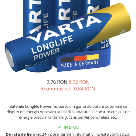
Sisteme de management (BMS)
Redresoare, incarcatoare si testere
Redresoare auto, moto, barci si
stationare
9,76 RON
8,92 RON
Economisesti:
0,84
RON
Bateriile Longlife Power fac parte din gama de baterii puternice ce
dispun de energia necesara utilizarii la aparate cu consum crescut de
energie precum lanterne, jucarii, periferice wireless etc.
IN STOC
Durata de livrare:
24-72 ore, termen informativ, nu este contractual