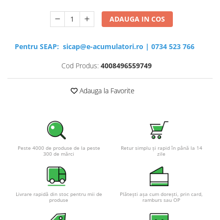
ADAUGA IN COS
Pentru SEAP:
sicap@e-acumulatori.ro
|
0734 523 766
Cod Produs:
4008496559749
Adauga la Favorite
Peste 4000 de produse de la peste
Retur simplu și rapid în până la 14
300 de mărci
zile
Livrare rapidă din stoc pentru mii de
Plătești așa cum dorești, prin card,
produse
ramburs sau OP