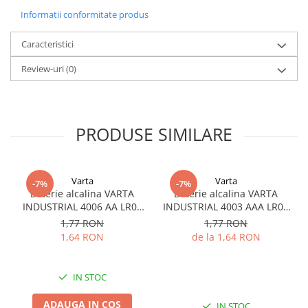
Informatii conformitate produs
Utilizare:
Respecta polaritatea (+/-)
Caracteristici
Nu arunca in foc
Review-uri
(0)
Nu reincarca
Nu dezasambla
Nu lasa la indemana copiilor
Nu utiliza baterii noi impreuna cu cele uzate
Nu utiliza in acelasi timp diferite marci sau diferite tipuri de baterii
PRODUSE SIMILARE
Varta
Varta
-7%
-7%
Baterie alcalina VARTA
Baterie alcalina VARTA
INDUSTRIAL 4006 AA LR06
INDUSTRIAL 4003 AAA LR03
1.5V bulk
1.5V
1,77 RON
1,77 RON
1,64 RON
de la 1,64 RON
IN STOC
ADAUGA IN COS
IN STOC