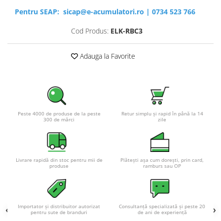
Pentru SEAP:
sicap@e-acumulatori.ro
|
0734 523 766
Cod Produs:
ELK-RBC3
Adauga la Favorite
Peste 4000 de produse de la peste
Retur simplu și rapid în până la 14
300 de mărci
zile
Livrare rapidă din stoc pentru mii de
Plătești așa cum dorești, prin card,
produse
ramburs sau OP
Importator și distribuitor autorizat
Consultanță specializată și peste 20
pentru sute de branduri
de ani de experiență