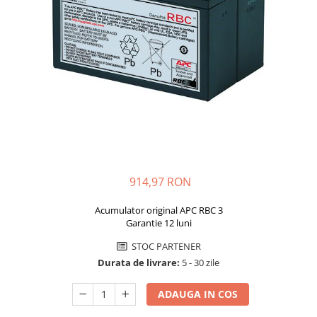
Sisteme de management (BMS)
Redresoare, incarcatoare si testere
Redresoare auto, moto, barci si
stationare
914,97 RON
Acumulator original APC RBC 3
Garantie 12 luni
STOC PARTENER
Durata de livrare:
5 - 30 zile
ADAUGA IN COS