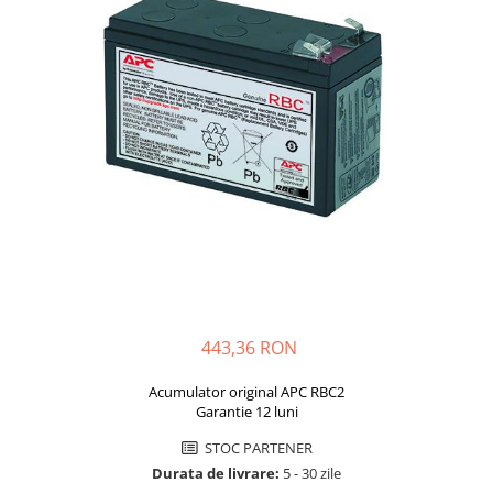
Incarcatoare acumulatori
Panouri fotovoltaice si accesorii
Panouri fotovoltaice
Sisteme prindere panouri
fotovoltaice
Accesorii
Invertoare
Invertoare Hibrid
Invertoare On-grid
Invertoare Off-grid
Controlere solare
443,36 RON
MPPT
PWM
Acumulator original APC RBC2
Garantie 12 luni
Convertoare de tensiune
STOC PARTENER
Sisteme de stocare energie
Durata de livrare:
5 - 30 zile
LiFePO4