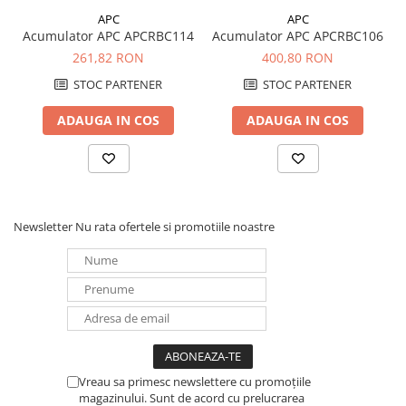
Redresoare, incarcatoare si testere
APC
APC
Acumulator APC APCRBC114
Acumulator APC APCRBC106
Redresoare auto, moto, barci si
261,82 RON
400,80 RON
stationare
STOC PARTENER
STOC PARTENER
Surse UPS
UPS pentru centrale termice si
ADAUGA IN COS
ADAUGA IN COS
sisteme de urgenta - acumulator
extern
UPS Calculatoare si Servere
UPS Trifazat
Stabilizatoare Tensiune
Newsletter
Nu rata ofertele si promotiile noastre
PDUs unitati de distributie a
energiei electrice
Cabinete baterii
Acumulatori UPS
Drumetii / Camping
Accesorii
Vreau sa primesc newslettere cu promoțiile
magazinului. Sunt de acord cu prelucrarea
Frigidere portabile