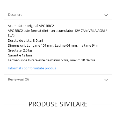
Acumulatori VRLA AGM/GEL /
Tractiune / LiFePo4
Baterii si acumulatori gel si VRLA
Descriere
6-12 V
Acumulator original APC RBC2
Baterii si acumulatori AGM VRLA
APC RBC2 este format dintr-un acumulator 12V 7Ah (VRLA AGM /
de 6-12 V
SLA)
Acumulatori Moto, ATV
Durata de viata: 3-5 ani
Dimensiuni: Lungime 151 mm, Latime 64 mm, Inaltime 94 mm
GEL
Greutate: 2.5 kg
AGM
Garantie 12 luni
Termenul de livrare este de minim 5 zile, maxim 30 de zile
Li-Ion
Informatii conformitate produs
SLA AGM (Sealed Lead Acid)
Deep Cycle - Tractiune/Semi-
Review-uri
(0)
Tractiune
Marine & Caravan
APC
PRODUSE SIMILARE
Pachete acumulatori VRLA
Sisteme de management (BMS)