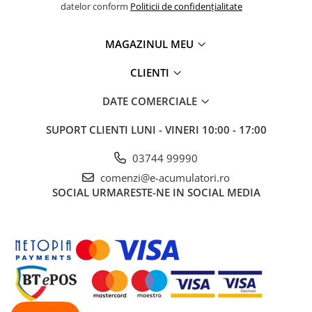
datelor conform
Politicii de confidențialitate
Panouri portabile
Racire/Incalzire
MAGAZINUL MEU
Statii energie portabile
CLIENTI
Diverse
Electrice
DATE COMERCIALE
Intrerupatoare si prize
SUPORT CLIENTI
LUNI - VINERI 10:00 - 17:00
Dulapuri pentru cablare
structurata
03744 99990
Sigurante
comenzi@e-acumulatori.ro
Tablouri electrice
SOCIAL
URMARESTE-NE IN SOCIAL MEDIA
Lumina (Becuri si Lanterne)
Laptop & PC accesorii, baterii,
cabluri USB, prelungitoare USB
Cablu de date si Adaptoare
Solutii solare portabile
Lichidare de stoc