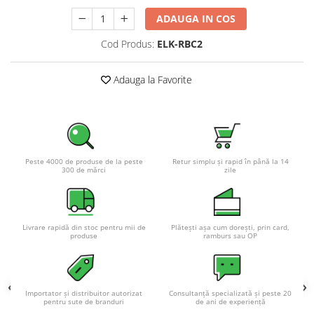
Pachete complete stocare energie
ADAUGA IN COS
Sisteme de Stocare Comerciale
Cod Produs:
ELK-RBC2
Sisteme fotovoltaice complete
Sisteme fotovoltaice de putere
Adauga la Favorite
mica (rulota/caravan/case de
vacanta)
Sisteme fotovoltaice profesionale
Pachete sisteme fotovoltaice
Statii de incarcare vehicule
Peste 4000 de produse de la peste
Retur simplu și rapid în până la 14
electrice
300 de mărci
zile
Statii de incarcare
Cabluri de incarcare vehicule
electrice
Livrare rapidă din stoc pentru mii de
Plătești așa cum dorești, prin card,
produse
ramburs sau OP
Prize de incarcare vehicule
electrice
Accesorii
Importator și distribuitor autorizat
Consultanță specializată și peste 20
Turbine eoliene pentru casă
pentru sute de branduri
de ani de experiență