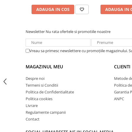
Acumulatori VRLA AGM/GEL /
Tractiune / LiFePo4
ADAUGA IN COS
ADAUGA IN 
Baterii si acumulatori gel si VRLA
6-12 V
Baterii si acumulatori AGM VRLA
Newsletter
Nu rata ofertele si promotiile noastre
de 6-12 V
Acumulatori Moto, ATV
Vreau sa primesc newslettere cu promoțiile magazinului. 
GEL
AGM
MAGAZINUL MEU
CLIENTI
Li-Ion
SLA AGM (Sealed Lead Acid)
Despre noi
Metode de
Termeni si Conditii
Politica d
Deep Cycle - Tractiune/Semi-
Tractiune
Politica de Confidentialitate
Garantia 
Politica cookies
ANPC
Marine & Caravan
Livrare
APC
Regulamente campanii
Pachete acumulatori VRLA
Contact
Sisteme de management (BMS)