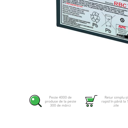
Incarcatoare acumulatori
Panouri fotovoltaice si accesorii
Panouri fotovoltaice
Sisteme prindere panouri
fotovoltaice
Accesorii
Invertoare
Invertoare Hibrid
Invertoare On-grid
Invertoare Off-grid
Controlere solare
Distribuie
pe
MPPT
Facebook
Peste 4000 de
Retur simplu și
PWM
produse de la peste
rapid în până la 
300 de mărci
zile
Convertoare de tensiune
Sisteme de stocare energie
LiFePO4