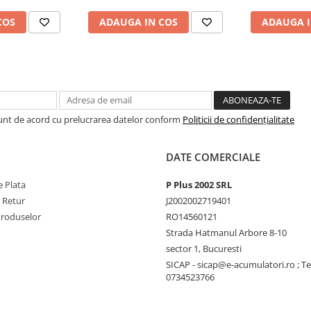
COS
ADAUGA IN COS
ADAUGA I
Sunt de acord cu prelucrarea datelor conform
Politicii de confidențialitate
DATE COMERCIALE
 Plata
P Plus 2002 SRL
e Retur
J2002002719401
Produselor
RO14560121
Strada Hatmanul Arbore 8-10
sector 1, Bucuresti
SICAP - sicap@e-acumulatori.ro ; Te
0734523766