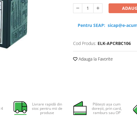
ADAUG
Pentru SEAP:
sicap@e-acum
Cod Produs:
ELK-APCRBC106
Adauga la Favorite
Livrare rapidă din
Plătești așa cum
14
stoc pentru mii de
dorești, prin card,
produse
ramburs sau OP