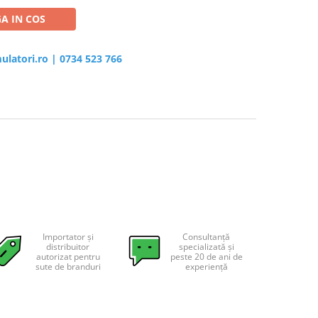
A IN COS
ulatori.ro
|
0734 523 766
Importator și
Consultanță
distribuitor
specializată și
autorizat pentru
peste 20 de ani de
sute de branduri
experiență