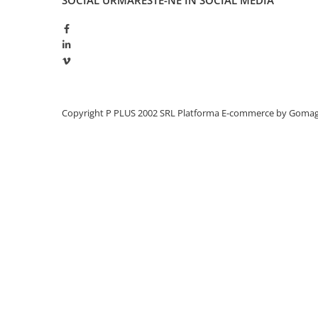
SOCIAL
URMARESTE-NE IN SOCIAL MEDIA
Redresoare, incarcatoare si testere
Redresoare auto, moto, barci si
stationare
Surse UPS
UPS pentru centrale termice si
sisteme de urgenta - acumulator
Copyright P PLUS 2002 SRL
Platforma E-commerce by Goma
extern
UPS Calculatoare si Servere
UPS Trifazat
Stabilizatoare Tensiune
PDUs unitati de distributie a
energiei electrice
Cabinete baterii
Acumulatori UPS
Drumetii / Camping
Accesorii
Frigidere portabile