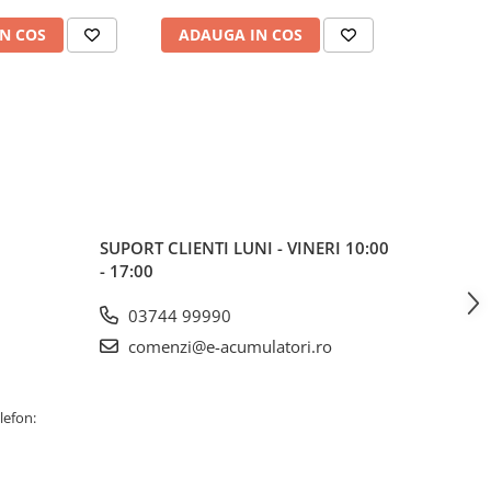
N COS
ADAUGA IN COS
ADAUG
SUPORT CLIENTI
LUNI - VINERI 10:00
- 17:00
03744 99990
comenzi@e-acumulatori.ro
lefon: