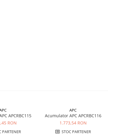
APC
APC
 APC APCRBC115
Acumulator APC APCRBC116
Acumulat
0,45 RON
1.773,54 RON
2.
 PARTENER
STOC PARTENER
S