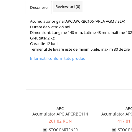
Pachete complete stocare energie
Review-uri
(0)
Descriere
Sisteme de Stocare Comerciale
Acumulator original APC APCRBC106 (VRLA AGM / SLA)
Sisteme fotovoltaice complete
Durata de viata: 2-5 ani
Sisteme fotovoltaice de putere
Dimensiuni: Lungime 140 mm,
Latime 48 mm, Inaltime 1
mica (rulota/caravan/case de
Greutate: 2 kg
vacanta)
Garantie 12 luni
Sisteme fotovoltaice profesionale
Termenul de livrare este de minim 5 zile, maxim 30 de zile
Pachete sisteme fotovoltaice
Informatii conformitate produs
Statii de incarcare vehicule
electrice
Statii de incarcare
Cabluri de incarcare vehicule
electrice
Prize de incarcare vehicule
electrice
APC
AP
Acumulator APC APCRBC114
Acumulator AP
Accesorii
261,82 RON
417,81
Turbine eoliene pentru casă
STOC PARTENER
STOC P