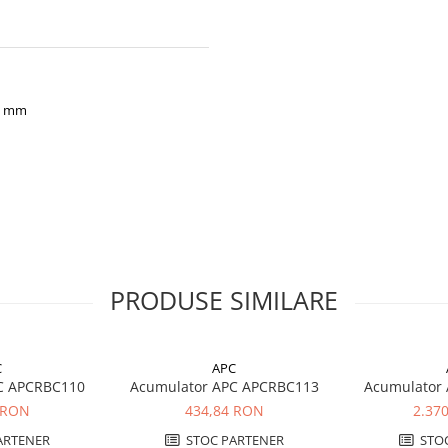
02 mm
PRODUSE SIMILARE
C
APC
C APCRBC110
Acumulator APC APCRBC113
Acumulator
 RON
434,84 RON
2.37
ARTENER
STOC PARTENER
STOC