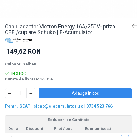
Pachete acumulatori VRLA
Sisteme de management (BMS)
Redresoare, incarcatoare si testere
Cablu adaptor Victron Energy 16A/250V- priza
Redresoare auto, moto, barci si
CEE /cuplare Schuko | E-Acumulatori
stationare
149,62 RON
Culoare
:
Galben
IN STOC
Durata de livrare:
2-3 zile
Adauga in cos
Pentru SEAP:
sicap@e-acumulatori.ro
|
0734 523 766
Reduceri de Cantitate
De la
Discount
Pret
/ buc
Economisesti