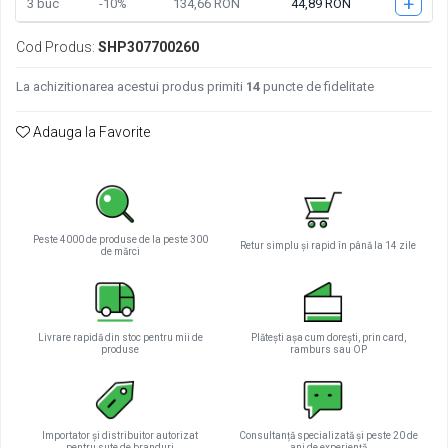
+
3
buc
-10%
134,66 RON
44,89 RON
Cod Produs:
SHP307700260
La achizitionarea acestui produs primiti
14
puncte de fidelitate
Adauga la Favorite
Peste 4000 de produse de la peste 300
Retur simplu și rapid în până la 14 zile
de mărci
Livrare rapidă din stoc pentru mii de
Plătești așa cum dorești, prin card,
produse
ramburs sau OP
Importator și distribuitor autorizat
Consultanță specializată și peste 20 de
pentru sute de branduri
ani de experiență