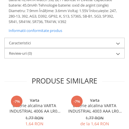
baterie: 45.0mAh Tehnologie baterie: oxid de argint (single)
Diametru: 7.9mm Înălțime: 3.6mm Voltaj: 1.55V Înlocuiește: 247,
280-13, 392, AG3, D392, GP92, K, S13, S736S, SB-B1, SG3, SP392,
SR41, SR41W, SR736, TR41W, V392
Informatii conformitate produs
Caracteristici
Review-uri
(0)
PRODUSE SIMILARE
Varta
Varta
-7%
-7%
Baterie alcalina VARTA
Baterie alcalina VARTA
INDUSTRIAL 4006 AA LR06
INDUSTRIAL 4003 AAA LR03
1.5V bulk
1.5V
1,77 RON
1,77 RON
1,64 RON
de la 1,64 RON