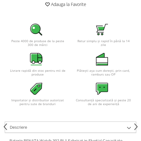
Adauga la Favorite
Peste 4000 de produse de la peste
Retur simplu și rapid în până la 14
300 de mărci
zile
Livrare rapidă din stoc pentru mii de
Plătești așa cum dorești, prin card,
produse
ramburs sau OP
Importator și distribuitor autorizat
Consultanță specializată și peste 20
pentru sute de branduri
de ani de experiență
Descriere
Baterie RENATA Watch 392 BL1 Fabricat in Elvetia! Capacitate