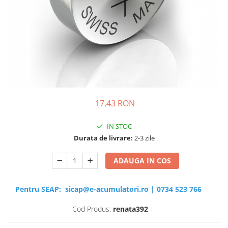
Sisteme de management (BMS)
Redresoare, incarcatoare si testere
Redresoare auto, moto, barci si
stationare
17,43 RON
IN STOC
Durata de livrare:
2-3 zile
ADAUGA IN COS
Pentru SEAP:
sicap@e-acumulatori.ro
|
0734 523 766
Cod Produs:
renata392