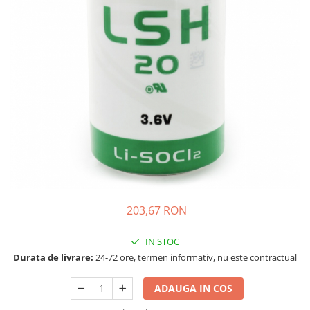
Incarcatoare acumulatori
Panouri fotovoltaice si accesorii
Panouri fotovoltaice
Sisteme prindere panouri
fotovoltaice
Accesorii
Invertoare
Invertoare Hibrid
Invertoare On-grid
Invertoare Off-grid
Controlere solare
203,67 RON
MPPT
IN STOC
PWM
Durata de livrare:
24-72 ore, termen informativ, nu este contractual
Convertoare de tensiune
Sisteme de stocare energie
ADAUGA IN COS
LiFePO4