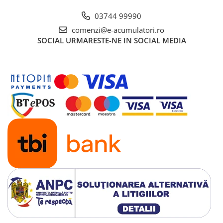
UPS
03744 99990
Acumulatori
comenzi@e-acumulatori.ro
Diverse
SOCIAL
URMARESTE-NE IN SOCIAL MEDIA
Invertoare
Sisteme de prindere
Statii de incarcare EV
OUTLET
Pompe de caldura