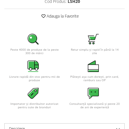
Cod Produs:
LSH20
Pachete complete stocare energie
Sisteme de Stocare Comerciale
Adauga la Favorite
Sisteme fotovoltaice complete
Sisteme fotovoltaice de putere
mica (rulota/caravan/case de
vacanta)
Sisteme fotovoltaice profesionale
Peste 4000 de produse de la peste
Retur simplu și rapid în până la 14
300 de mărci
zile
Pachete sisteme fotovoltaice
Statii de incarcare vehicule
electrice
Statii de incarcare
Livrare rapidă din stoc pentru mii de
Plătești așa cum dorești, prin card,
produse
ramburs sau OP
Cabluri de incarcare vehicule
electrice
Prize de incarcare vehicule
Importator și distribuitor autorizat
Consultanță specializată și peste 20
electrice
pentru sute de branduri
de ani de experiență
Accesorii
Turbine eoliene pentru casă
Descriere