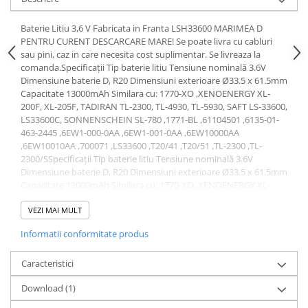
Acumulatori VRLA AGM/GEL /
Tractiune / LiFePo4
Baterie Litiu 3,6 V Fabricata in Franta LSH33600 MARIMEA D
Baterii si acumulatori gel si VRLA
PENTRU CURENT DESCARCARE MARE! Se poate livra cu cabluri
6-12 V
sau pini, caz in care necesita cost suplimentar. Se livreaza la
comanda.Specificații Tip baterie litiu Tensiune nominală 3.6V
Baterii si acumulatori AGM VRLA
Dimensiune baterie D, R20 Dimensiuni exterioare Ø33.5 x 61.5mm
de 6-12 V
Capacitate 13000mAh Similara cu: 1770-XO ,XENOENERGY XL-
200F, XL-205F, TADIRAN TL-2300, TL-4930, TL-5930, SAFT LS-33600,
Acumulatori Moto, ATV
LS33600C, SONNENSCHEIN SL-780 ,1771-BL ,61104501 ,6135-01-
GEL
463-2445 ,6EW1-000-0AA ,6EW1-001-0AA ,6EW10000AA
,6EW10010AA ,700071 ,LS33600 ,T20/41 ,T20/51 ,TL-2300 ,TL-
AGM
2300/SSpecificații Tip baterie litiu Tensiune nominală 3.6V
Li-Ion
Dimensiune baterie D, R20 Dimensiuni exterioare Ø33.5 x 61.5mm
SLA AGM (Sealed Lead Acid)
Capacitate 13000mAh Similara cu: 1770-XO ,XENOENERGY XL-
200F, XL-205F, TADIRAN TL-2300, TL-4930, TL-5930, SAFT LS-33600,
Deep Cycle - Tractiune/Semi-
LS33600C, SONNENSCHEIN SL-780 ,1771-BL ,61104501 ,6135-01-
VEZI MAI MULT
Tractiune
463-2445 ,6EW1-000-0AA ,6EW1-001-0AA ,6EW10000AA
Informatii conformitate produs
Marine & Caravan
,6EW10010AA ,700071 ,LS33600 ,T20/41 ,T20/51 ,TL-2300 ,TL-
2300/S
APC
Caracteristici
Pachete acumulatori VRLA
Download (1)
Sisteme de management (BMS)