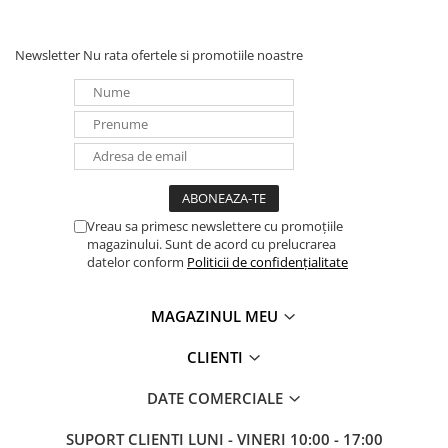
Panouri portabile
Racire/Incalzire
Newsletter
Nu rata ofertele si promotiile noastre
Statii energie portabile
Diverse
Electrice
Intrerupatoare si prize
Dulapuri pentru cablare
structurata
Vreau sa primesc newslettere cu promoțiile
magazinului. Sunt de acord cu prelucrarea
Sigurante
datelor conform
Politicii de confidențialitate
Tablouri electrice
Lumina (Becuri si Lanterne)
MAGAZINUL MEU
Laptop & PC accesorii, baterii,
cabluri USB, prelungitoare USB
CLIENTI
Cablu de date si Adaptoare
DATE COMERCIALE
Solutii solare portabile
Lichidare de stoc
SUPORT CLIENTI
LUNI - VINERI 10:00 - 17:00