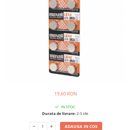
Sisteme de management (BMS)
Redresoare, incarcatoare si testere
Redresoare auto, moto, barci si
stationare
19,60 RON
IN STOC
Durata de livrare:
2-3 zile
ADAUGA IN COS