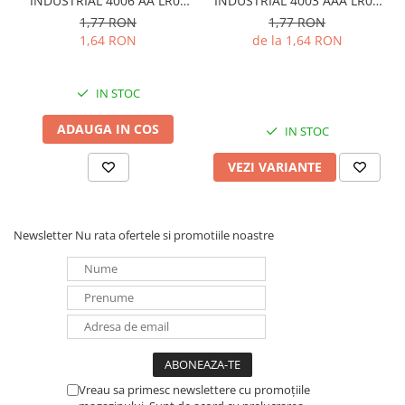
INDUSTRIAL 4006 AA LR06
INDUSTRIAL 4003 AAA LR03
1.5V bulk
1.5V
1,77 RON
1,77 RON
1,64 RON
de la 1,64 RON
IN STOC
ADAUGA IN COS
IN STOC
VEZI VARIANTE
Newsletter
Nu rata ofertele si promotiile noastre
Vreau sa primesc newslettere cu promoțiile