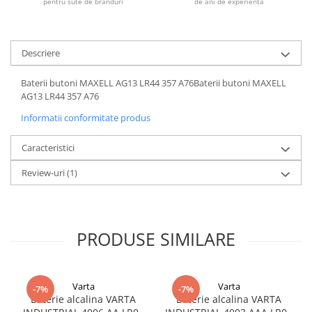
pentru sute de branduri
de ani de experiență
Descriere
Baterii butoni MAXELL AG13 LR44 357 A76Baterii butoni MAXELL
AG13 LR44 357 A76
Informatii conformitate produs
Caracteristici
Review-uri
(1)
PRODUSE SIMILARE
Varta
Varta
-7%
-7%
Baterie alcalina VARTA
Baterie alcalina VARTA