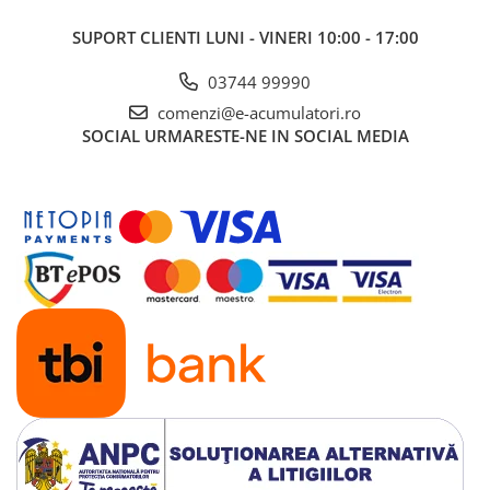
UPS
SUPORT CLIENTI
LUNI - VINERI 10:00 - 17:00
Acumulatori
03744 99990
Diverse
comenzi@e-acumulatori.ro
Invertoare
SOCIAL
URMARESTE-NE IN SOCIAL MEDIA
Sisteme de prindere
Statii de incarcare EV
OUTLET
Pompe de caldura