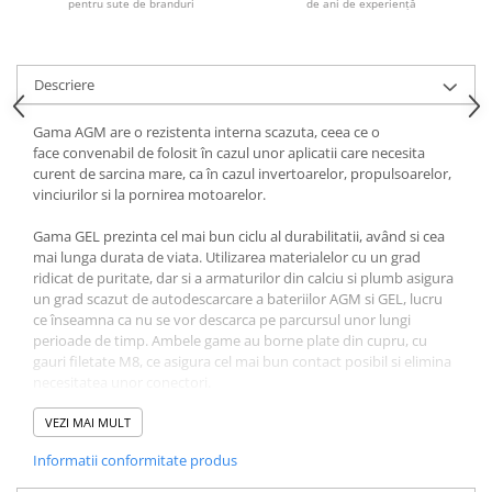
pentru sute de branduri
de ani de experiență
Acumulatori VRLA AGM/GEL /
Tractiune / LiFePo4
Baterii si acumulatori gel si VRLA
6-12 V
Descriere
Baterii si acumulatori AGM VRLA
Gama AGM are o rezistenta interna scazuta, ceea ce o
de 6-12 V
face convenabil de folosit în cazul unor aplicatii care necesita
Acumulatori Moto, ATV
curent de sarcina mare, ca în cazul invertoarelor, propulsoarelor,
vinciurilor si la pornirea motoarelor.
GEL
AGM
Gama GEL prezinta cel mai bun ciclu al durabilitatii, având si cea
mai lunga durata de viata. Utilizarea materialelor cu un grad
Li-Ion
ridicat de puritate, dar si a armaturilor din calciu si plumb asigura
SLA AGM (Sealed Lead Acid)
un grad scazut de autodescarcare a bateriilor AGM si GEL, lucru
Deep Cycle - Tractiune/Semi-
ce înseamna ca nu se vor descarca pe parcursul unor lungi
perioade de timp. Ambele game au borne plate din cupru, cu
Tractiune
gauri filetate M8, ce asigura cel mai bun contact posibil si elimina
Marine & Caravan
necesitatea unor conectori.
APC
Acumulatorii AGM super ciclici sunt recomandati pentru
VEZI MAI MULT
Pachete acumulatori VRLA
descarcari ocazionale pana la 100% din capacitate, sau descarcari
Informatii conformitate produs
frecvente de 60-80% din capacitate.
Sisteme de management (BMS)