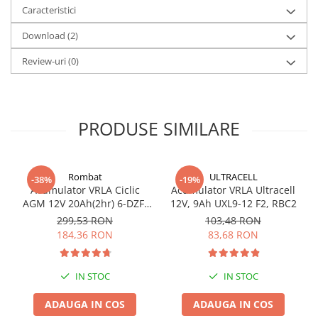
VRLA AGM: durata de viata proiectata 7-10 ani
Caracteristici
Redresoare, incarcatoare si testere
Redresoare auto, moto, barci si
Download (2)
stationare
Review-uri
(0)
Surse UPS
UPS pentru centrale termice si
sisteme de urgenta - acumulator
extern
PRODUSE SIMILARE
UPS Calculatoare si Servere
UPS Trifazat
Stabilizatoare Tensiune
Rombat
ULTRACELL
-38%
-19%
Acumulator VRLA Ciclic
Acumulator VRLA Ultracell
PDUs unitati de distributie a
AGM 12V 20Ah(2hr) 6-DZF-
12V, 9Ah UXL9-12 F2, RBC2
energiei electrice
20 / 6-DZM-20 pentru
299,53 RON
103,48 RON
Cabinete baterii
biciclete electrice
184,36 RON
83,68 RON
Acumulatori UPS
Drumetii / Camping
IN STOC
IN STOC
Accesorii
ADAUGA IN COS
ADAUGA IN COS
Frigidere portabile