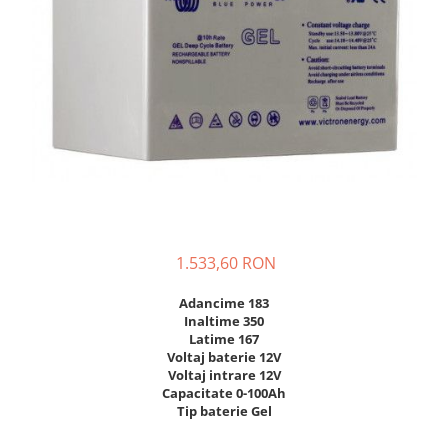
Incarcatoare acumulatori
Panouri fotovoltaice si accesorii
Panouri fotovoltaice
Sisteme prindere panouri
fotovoltaice
Accesorii
Invertoare
Invertoare Hibrid
Invertoare On-grid
1.533,60 RON
Invertoare Off-grid
Controlere solare
Adancime 183
Inaltime 350
MPPT
Latime 167
PWM
Voltaj baterie 12V
Voltaj intrare 12V
Convertoare de tensiune
Capacitate 0-100Ah
Sisteme de stocare energie
Tip baterie Gel
LiFePO4