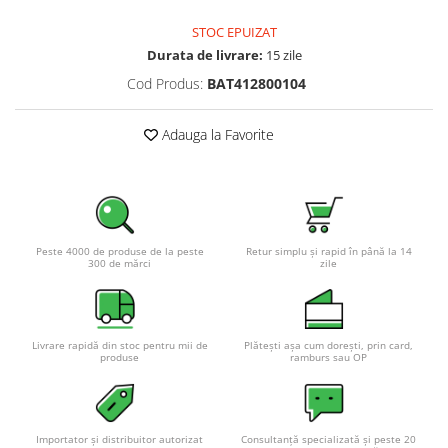
Pachete complete stocare energie
STOC EPUIZAT
Sisteme de Stocare Comerciale
Durata de livrare:
15 zile
Sisteme fotovoltaice complete
Cod Produs:
BAT412800104
Sisteme fotovoltaice de putere
mica (rulota/caravan/case de
Adauga la Favorite
vacanta)
Sisteme fotovoltaice profesionale
Pachete sisteme fotovoltaice
Statii de incarcare vehicule
electrice
Peste 4000 de produse de la peste
Retur simplu și rapid în până la 14
300 de mărci
zile
Statii de incarcare
Cabluri de incarcare vehicule
electrice
Livrare rapidă din stoc pentru mii de
Plătești așa cum dorești, prin card,
Prize de incarcare vehicule
produse
ramburs sau OP
electrice
Accesorii
Turbine eoliene pentru casă
Importator și distribuitor autorizat
Consultanță specializată și peste 20