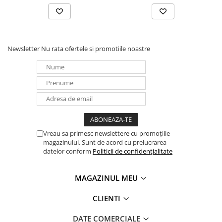
Panouri portabile
Racire/Incalzire
Statii energie portabile
Newsletter
Nu rata ofertele si promotiile noastre
Diverse
Electrice
Intrerupatoare si prize
Dulapuri pentru cablare
structurata
Sigurante
Vreau sa primesc newslettere cu promoțiile
Tablouri electrice
magazinului. Sunt de acord cu prelucrarea
Lumina (Becuri si Lanterne)
datelor conform
Politicii de confidențialitate
Laptop & PC accesorii, baterii,
cabluri USB, prelungitoare USB
MAGAZINUL MEU
Cablu de date si Adaptoare
CLIENTI
Solutii solare portabile
Lichidare de stoc
DATE COMERCIALE