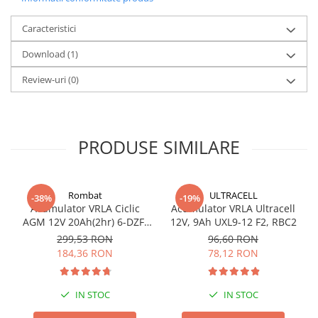
exigente (AGM). - 6 V : ideal pentru încarcarea bateriilor de 6V din
masinile si motocicletele de epoca.
Caracteristici
• Mentinere optimizata a încarcarii, încarcatorul poate ramâne
Download (1)
conectat pe baterie pe o perioada nedeterminata în timpul
depozitarii pe timp de iarna. Functia „Repornire automata” în
Review-uri
(0)
cazul unei pane de curent cu memorare a setarilor.
PRODUSE SIMILARE
Rombat
ULTRACELL
-38%
-19%
Acumulator VRLA Ciclic
Acumulator VRLA Ultracell
AGM 12V 20Ah(2hr) 6-DZF-
12V, 9Ah UXL9-12 F2, RBC2
20 / 6-DZM-20 pentru
299,53 RON
96,60 RON
biciclete electrice
184,36 RON
78,12 RON
IN STOC
IN STOC