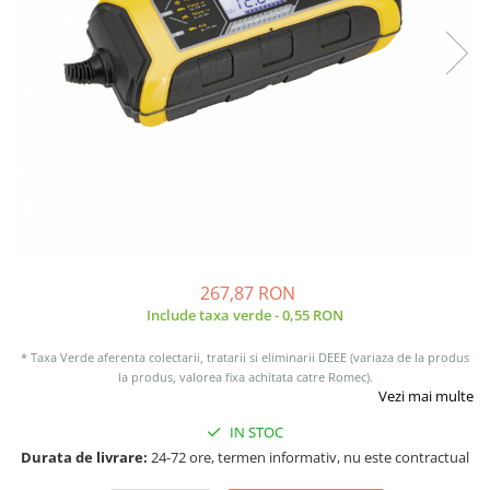
Sisteme de management (BMS)
Redresoare, incarcatoare si testere
Redresoare auto, moto, barci si
stationare
267,87 RON
Include taxa verde - 0,55 RON
* Taxa Verde aferenta colectarii, tratarii si eliminarii DEEE (variaza de la produs
la produs, valorea fixa achitata catre Romec).
Vezi mai multe
IN STOC
Durata de livrare:
24-72 ore, termen informativ, nu este contractual