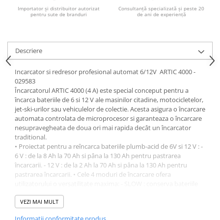
Importator și distribuitor autorizat
Consultanță specializată și peste 20
pentru sute de branduri
de ani de experiență
Descriere
Incarcator si redresor profesional automat 6/12V ARTIC 4000 -
029583
Încarcatorul ARTIC 4000 (4 A) este special conceput pentru a
încarca bateriile de 6 si 12 V ale masinilor citadine, motocicletelor,
jet-ski-urilor sau vehiculelor de colectie. Acesta asigura o încarcare
automata controlata de microprocesor si garanteaza o încarcare
nesupravegheata de doua ori mai rapida decât un încarcator
traditional.
• Proiectat pentru a reîncarca bateriile plumb-acid de 6V si 12 V : -
6 V : de la 8 Ah la 70 Ah si pâna la 130 Ah pentru pastrarea
încarcarii. - 12 V : de la 2 Ah la 70 Ah si pâna la 130 Ah pentru
pastrarea încarcarii. • Cele 4 moduri de încarcare ofera
utilizatorului o versatilitate maxima: - SLOW : conserva bateriile
mici (< 15 Ah) în timpul încarcarii. - FAST : ideal pentru majoritatea
bateriilor de 12 V. - Special COLD : încarcare cu sarcina specifica în
VEZI MAI MULT
caz de frig extrem (sub 5°C) si pentru bateriile Start & Stop
Informatii conformitate produs