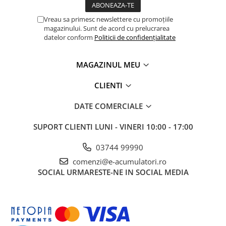
UPS
Vreau sa primesc newslettere cu promoțiile
Acumulatori
magazinului. Sunt de acord cu prelucrarea
datelor conform
Politicii de confidențialitate
Diverse
Invertoare
MAGAZINUL MEU
Sisteme de prindere
CLIENTI
Statii de incarcare EV
OUTLET
DATE COMERCIALE
Pompe de caldura
SUPORT CLIENTI
LUNI - VINERI 10:00 - 17:00
03744 99990
comenzi@e-acumulatori.ro
SOCIAL
URMARESTE-NE IN SOCIAL MEDIA