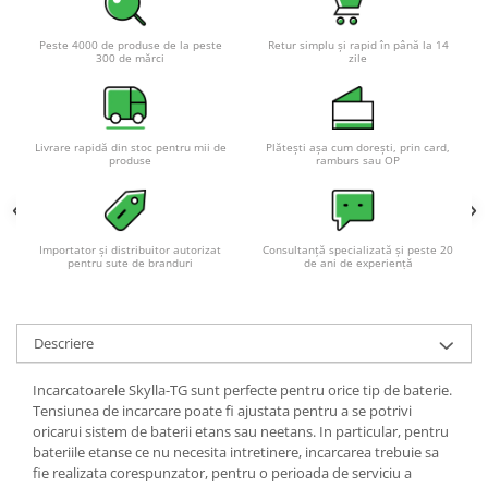
Acumulatori VRLA AGM/GEL /
Tractiune / LiFePo4
Peste 4000 de produse de la peste
Retur simplu și rapid în până la 14
Baterii si acumulatori gel si VRLA
300 de mărci
zile
6-12 V
Baterii si acumulatori AGM VRLA
de 6-12 V
Livrare rapidă din stoc pentru mii de
Plătești așa cum dorești, prin card,
produse
ramburs sau OP
Acumulatori Moto, ATV
GEL
AGM
Importator și distribuitor autorizat
Consultanță specializată și peste 20
Li-Ion
pentru sute de branduri
de ani de experiență
SLA AGM (Sealed Lead Acid)
Deep Cycle - Tractiune/Semi-
Tractiune
Descriere
Marine & Caravan
Incarcatoarele Skylla-TG sunt perfecte pentru orice tip de baterie.
APC
Tensiunea de incarcare poate fi ajustata pentru a se potrivi
oricarui sistem de baterii etans sau neetans. In particular, pentru
Pachete acumulatori VRLA
bateriile etanse ce nu necesita intretinere, incarcarea trebuie sa
fie realizata corespunzator, pentru o perioada de serviciu a
Sisteme de management (BMS)