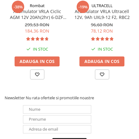
Rombat
ULTRACELL
-38%
-19%
Panouri portabile
Acumulator VRLA Ciclic
Acumulator VRLA Ultracell
Racire/Incalzire
AGM 12V 20Ah(2hr) 6-DZF-
12V, 9Ah UXL9-12 F2, RBC2
20 / 6-DZM-20 pentru
299,53 RON
96,60 RON
Statii energie portabile
biciclete electrice
184,36 RON
78,12 RON
Diverse
Electrice
IN STOC
IN STOC
Intrerupatoare si prize
ADAUGA IN COS
ADAUGA IN COS
Dulapuri pentru cablare
structurata
Sigurante
Tablouri electrice
Lumina (Becuri si Lanterne)
Newsletter
Nu rata ofertele si promotiile noastre
Laptop & PC accesorii, baterii,
cabluri USB, prelungitoare USB
Cablu de date si Adaptoare
Solutii solare portabile
Lichidare de stoc