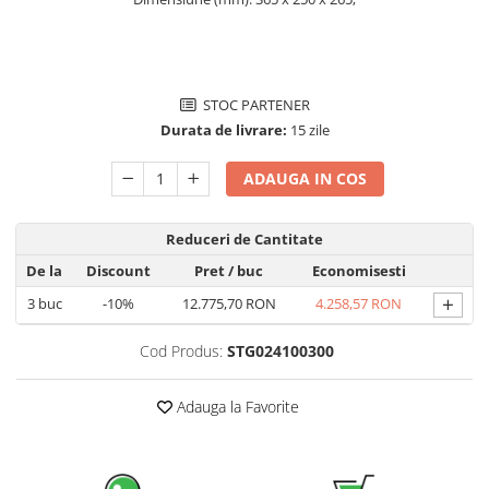
Pachete complete stocare energie
Sisteme de Stocare Comerciale
Sisteme fotovoltaice complete
STOC PARTENER
Sisteme fotovoltaice de putere
Durata de livrare:
15 zile
mica (rulota/caravan/case de
vacanta)
Sisteme fotovoltaice profesionale
ADAUGA IN COS
Pachete sisteme fotovoltaice
Reduceri de Cantitate
Statii de incarcare vehicule
electrice
De la
Discount
Pret
/ buc
Economisesti
Statii de incarcare
+
3
buc
-10%
12.775,70 RON
4.258,57 RON
Cabluri de incarcare vehicule
electrice
Cod Produs:
STG024100300
Prize de incarcare vehicule
electrice
Adauga la Favorite
Accesorii
Turbine eoliene pentru casă