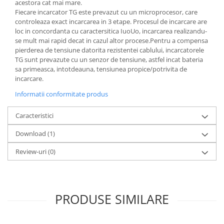
acestora cat mai mare.
Redresoare, incarcatoare si testere
Fiecare incarcator TG este prevazut cu un microprocesor, care
controleaza exact incarcarea in 3 etape. Procesul de incarcare are
Redresoare auto, moto, barci si
loc in concordanta cu caractersitica IuoUo, incarcarea realizandu-
stationare
se mult mai rapid decat in cazul altor procese.Pentru a compensa
Surse UPS
pierderea de tensiune datorita rezistentei cablului, incarcatorele
TG sunt prevazute cu un senzor de tensiune, astfel incat bateria
UPS pentru centrale termice si
sa primeasca, intotdeauna, tensiunea propice/potrivita de
sisteme de urgenta - acumulator
incarcare.
extern
UPS Calculatoare si Servere
Informatii conformitate produs
UPS Trifazat
Caracteristici
Stabilizatoare Tensiune
Download (1)
PDUs unitati de distributie a
energiei electrice
Review-uri
(0)
Cabinete baterii
Acumulatori UPS
Drumetii / Camping
PRODUSE SIMILARE
Accesorii
Frigidere portabile