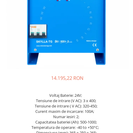
Incarcatoare acumulatori
Panouri fotovoltaice si accesorii
Panouri fotovoltaice
Sisteme prindere panouri
fotovoltaice
Accesorii
Invertoare
Invertoare Hibrid
Invertoare On-grid
14.195,22 RON
Invertoare Off-grid
Controlere solare
Voltaj Baterie: 24V;
MPPT
Tensiune de intrare (V AC): 3 x 400;
PWM
Tensiune de intrare ( V AC): 320-450;
Curent maxim de incarcare: 100A;
Convertoare de tensiune
Numar iesiri: 2;
Sisteme de stocare energie
Capacitatea bateriei (Ah): 500-1000;
Temperatura de operare: -40 to +50°C;
LiFePO4
Dimensiune (mm): 365 x 250 x 265;