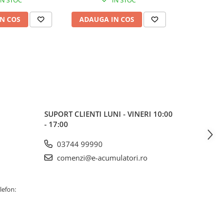
N COS
ADAUGA IN COS
ADAUG
SUPORT CLIENTI
LUNI - VINERI 10:00
- 17:00
03744 99990
comenzi@e-acumulatori.ro
lefon: