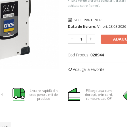
* Taxa Verde aferenta colectarii, tratarii
achitata catre Romec).
STOC PARTENER
Data de livrare:
Vineri, 28.08.2026
ADAUG
Cod Produs:
028944
Adauga la Favorite
Livrare rapidă din
Plătești așa cum
14
stoc pentru mii de
dorești, prin card,
produse
ramburs sau OP