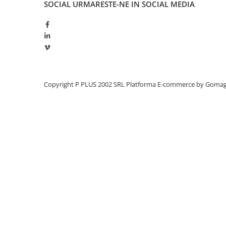
SOCIAL
URMARESTE-NE IN SOCIAL MEDIA
Redresoare, incarcatoare si testere
Redresoare auto, moto, barci si
stationare
Surse UPS
UPS pentru centrale termice si
sisteme de urgenta - acumulator
extern
Copyright P PLUS 2002 SRL
Platforma E-commerce by Goma
UPS Calculatoare si Servere
UPS Trifazat
Stabilizatoare Tensiune
PDUs unitati de distributie a
energiei electrice
Cabinete baterii
Acumulatori UPS
Drumetii / Camping
Accesorii
Frigidere portabile