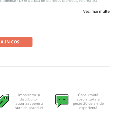
 si eliminarii DEEE (variaza de la produs la produs, valorea fixa
Vezi mai multe
A IN COS
Importator și
Consultanță
distribuitor
specializată și
autorizat pentru
peste 20 de ani de
sute de branduri
experiență