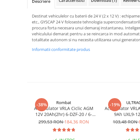
Caracteristici
Download (1)
Review-
Descriere
Pachete complete stocare energie
Sisteme de Stocare Comerciale
Destinat vehiculelor cu baterii de 24 V (2 x 12 V) : echipa
etc., GYSCAP 24 V foloseste tehnologia supercondensatorilor
Sisteme fotovoltaice complete
procura forta necesara unui demaraj instantaneu. Intelige
Sisteme fotovoltaice de putere
vehiculului demarat pentru a se reincarca in mod automat 
mica (rulota/caravan/case de
totalitate autonom si nu necesita utilizarea unui generator
vacanta)
Sisteme fotovoltaice profesionale
Informatii conformitate produs
Pachete sisteme fotovoltaice
Statii de incarcare vehicule
electrice
Statii de incarcare
Cabluri de incarcare vehicule
electrice
Rombat
ULTRA
-38%
-19%
Acumulator VRLA Ciclic AGM
Acumulator VRLA 
Prize de incarcare vehicule
12V 20Ah(2hr) 6-DZF-20 / 6-
9Ah UXL9-12
electrice
DZM-20 pentru biciclete
299,53 RON
184,36 RON
103,48 RON
Accesorii
electrice
Turbine eoliene pentru casă
IN STOC
IN 