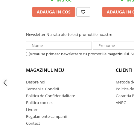
Acumulatori VRLA AGM/GEL /
Tractiune / LiFePo4
ADAUGA IN COS
ADAUGA IN 
Baterii si acumulatori gel si VRLA
6-12 V
Baterii si acumulatori AGM VRLA
Newsletter
Nu rata ofertele si promotiile noastre
de 6-12 V
Acumulatori Moto, ATV
Vreau sa primesc newslettere cu promoțiile magazinului. 
GEL
AGM
MAGAZINUL MEU
CLIENTI
Li-Ion
SLA AGM (Sealed Lead Acid)
Despre noi
Metode de
Deep Cycle - Tractiune/Semi-
Termeni si Conditii
Politica d
Tractiune
Politica de Confidentialitate
Garantia 
Marine & Caravan
Politica cookies
ANPC
Livrare
APC
Regulamente campanii
Pachete acumulatori VRLA
Contact
Sisteme de management (BMS)