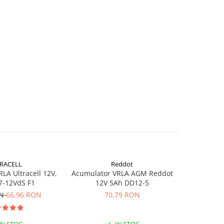
RACELL
Reddot
-26%
LA Ultracell 12V,
Acumulator VRLA AGM Reddot
Acumulator
7-12VdS F1
12V 5Ah DD12-5
3.
ON
66,96 RON
70,79 RON
40,30
IN STOC
IN STOC