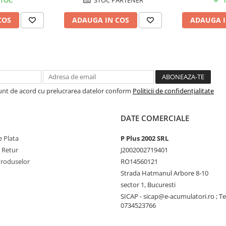
COS
ADAUGA IN COS
ADAUGA I
Sunt de acord cu prelucrarea datelor conform
Politicii de confidențialitate
DATE COMERCIALE
 Plata
P Plus 2002 SRL
e Retur
J2002002719401
Produselor
RO14560121
Strada Hatmanul Arbore 8-10
sector 1, Bucuresti
SICAP - sicap@e-acumulatori.ro ; Te
0734523766