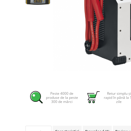
Incarcatoare acumulatori
Panouri fotovoltaice si accesorii
Panouri fotovoltaice
Sisteme prindere panouri
fotovoltaice
Accesorii
Invertoare
Invertoare Hibrid
Invertoare On-grid
Distribuie
Invertoare Off-grid
pe
Controlere solare
Facebook
Peste 4000 de
Retur simplu și
MPPT
produse de la peste
rapid în până la 
300 de mărci
zile
PWM
Convertoare de tensiune
Sisteme de stocare energie
LiFePO4