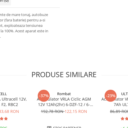
uri
(0)
mente de mare tonaj, autobuze
 (fara baterie) pentru a-si
nt, exploateaza tensiunea
la 100%. Acest aparat este in
.
PRODUSE SIMILARE
CELL
Rombat
ULT
-37%
-23%
Ultracell 12V,
Acumulator VRLA Ciclic AGM
Acumulator VR
 F2, RBC2
12V 12Ah(2hr) 6-DZF-12 / 6-
7Ah UL
DZM-12 pentru biciclete
83,68 RON
192,78 RON
122,15 RON
86,89 R
electrice M5, prindere cu surub
STOC
STOC PARTENER