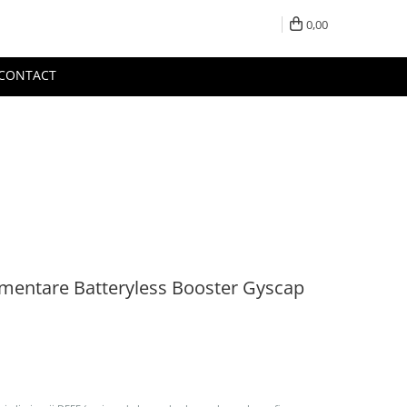
0,00
CONTACT
limentare Batteryless Booster Gyscap