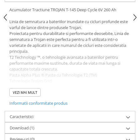
Acumulatori VRLA AGM/GEL /
Tractiune / LiFePo4
Acumulator Tractiune TROJAN T-145 Deep Cycle 6V 260 Ah
Baterii si acumulatori gel si VRLA
Linia de semnatura a bateriilor inundate cu cicluri profunde este
6-12 V
varful de lance dintre produsele Trojan.
Baterii si acumulatori AGM VRLA
Proiectata pentru durabilitate si performante deosebite, Linia de
de 6-12 V
semnatura a Trojan este perfecta pentru a fi utilizata intr-o
varietate de aplicatii in care numarul de cicluri este consideratia
Acumulatori Moto, ATV
principala.
T2 Technology ™, o tehnologie avansata a bateriilor pentru
GEL
performante maxime sustinute, durata de viata mai lunga si
AGM
capacitate totala crescuta.
Li-Ion
Pasta Alpha Plus ® Paste cu Tehnologie T2 (TM)
Tehnologie Trojan Grid
SLA AGM (Sealed Lead Acid)
Separator Maxguard ® T2
Deep Cycle - Tractiune/Semi-
Tubulaturi Snake (TM)
VEZI MAI MULT
Tractiune
Informatii conformitate produs
Specificatii Tehnice:
Marine & Caravan
Model - T145
APC
Tehnologie: Plumb-acid - electrolit lichid
Caracteristici
Tensiune: 6V
Pachete acumulatori VRLA
Download (1)
Capacitate: 215 Ah @ 5hr, 260 Ah @ 20hr, 266 Ah @ 100hr
Dimensiuni: 262x181x303
Sisteme de management (BMS)
Review-uri
(0)