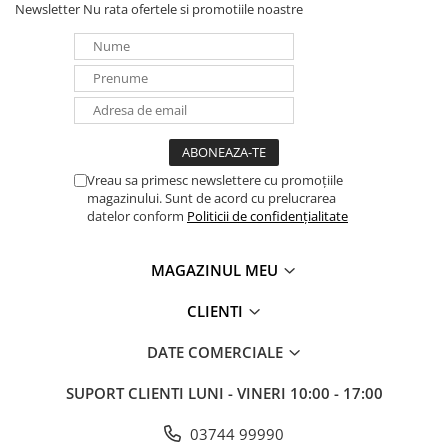
Newsletter
Nu rata ofertele si promotiile noastre
Panouri portabile
Racire/Incalzire
Statii energie portabile
Diverse
Electrice
Intrerupatoare si prize
Vreau sa primesc newslettere cu promoțiile
magazinului. Sunt de acord cu prelucrarea
Dulapuri pentru cablare
datelor conform
Politicii de confidențialitate
structurata
Sigurante
MAGAZINUL MEU
Tablouri electrice
Lumina (Becuri si Lanterne)
CLIENTI
Laptop & PC accesorii, baterii,
cabluri USB, prelungitoare USB
DATE COMERCIALE
Cablu de date si Adaptoare
SUPORT CLIENTI
LUNI - VINERI 10:00 - 17:00
Solutii solare portabile
03744 99990
Lichidare de stoc