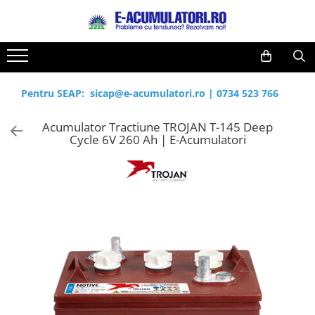
Toate Produsele
Reduceri de vara
Acumulatori, Baterii si Incarcatoare
Cabluri
Uzuale
Pentru SEAP:
sicap@e-acumulatori.ro
|
0734 523 766
Acumulatori
Baterii
Diverse
Acumulator Tractiune TROJAN T-145 Deep
Baterii alcaline
Prelungitoare
Cycle 6V 260 Ah | E-Acumulatori
Baterii litiu
Panouri fotovoltaice
Zinc-Carbon
Sisteme de prindere
Baterii rotunde argint
Invertoare
Baterii auditive
Statii de incarcare EV
Accesorii baterii
UPS
Baterii Industriale
Acumulatori
Ni-MH
Li-Ion