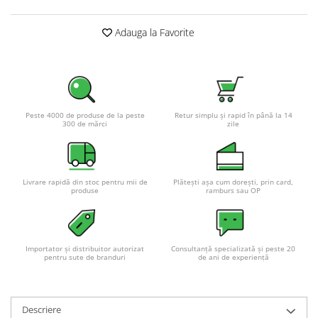
Pachete complete stocare energie
Adauga la Favorite
Sisteme de Stocare Comerciale
Sisteme fotovoltaice complete
Sisteme fotovoltaice de putere
mica (rulota/caravan/case de
vacanta)
Sisteme fotovoltaice profesionale
Peste 4000 de produse de la peste
Retur simplu și rapid în până la 14
300 de mărci
zile
Pachete sisteme fotovoltaice
Statii de incarcare vehicule
electrice
Livrare rapidă din stoc pentru mii de
Plătești așa cum dorești, prin card,
Statii de incarcare
produse
ramburs sau OP
Cabluri de incarcare vehicule
electrice
Prize de incarcare vehicule
Importator și distribuitor autorizat
Consultanță specializată și peste 20
pentru sute de branduri
de ani de experiență
electrice
Accesorii
Turbine eoliene pentru casă
Descriere