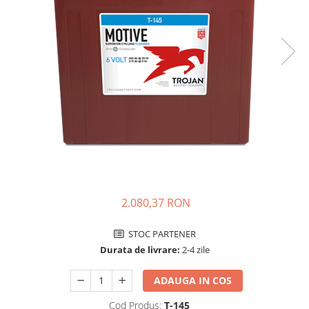
Incarcatoare acumulatori
Panouri fotovoltaice si accesorii
Panouri fotovoltaice
Sisteme prindere panouri
fotovoltaice
Accesorii
Invertoare
Invertoare Hibrid
Invertoare On-grid
Invertoare Off-grid
2.080,37 RON
Controlere solare
MPPT
STOC PARTENER
PWM
Durata de livrare:
2-4 zile
Convertoare de tensiune
ADAUGA IN COS
Sisteme de stocare energie
LiFePO4
Cod Produs:
T-145