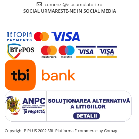
comenzi@e-acumulatori.ro
UPS
SOCIAL
URMARESTE-NE IN SOCIAL MEDIA
Acumulatori
Diverse
Invertoare
Sisteme de prindere
Statii de incarcare EV
OUTLET
Pompe de caldura
Copyright P PLUS 2002 SRL
Platforma E-commerce by Gomag