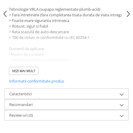
Tehnologie VRLA (supapa reglementate plumb-acid)
> Fara intretinere (fara completarea toata durata de viata intreg)
> Foarte mare siguranta intrinseca
> Robust, sigur si fiabil
> Rata scazută de auto-descarcare
> 700 de cicluri, in conformitate cu IEC 60254-1
Domenii de aplicare:
- Masini de curatare
- vehicule ghidate automate (AGV)
- ascensoare
- retractabile
VEZI MAI MULT
- vehicule rutiere electrice
Informatii conformitate produs
- scaune cu rotile
- scooter
Detalii tehnice:
Caracteristici
Sistem: baterie plumb acid (Pb)
Recomandari
Tensiune: 12 Volt
Capacitate: 70Ah
Review-uri
(0)
Energie: max. 840,00 Wh
Dimensiuni (Lxlxh): 260x171x210mm
Greutate: 23 kg