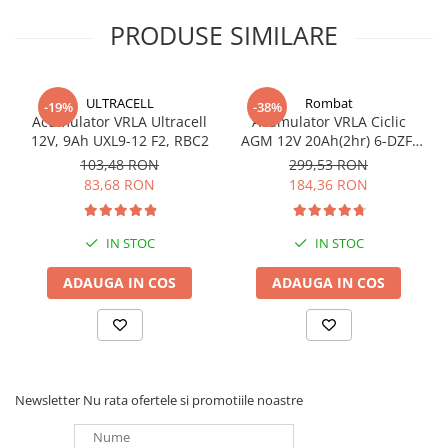
Producator: Exide
PRODUSE SIMILARE
ULTRACELL
Rombat
-19%
-38%
Acumulator VRLA Ultracell
Acumulator VRLA Ciclic
12V, 9Ah UXL9-12 F2, RBC2
AGM 12V 20Ah(2hr) 6-DZF-
20 / 6-DZM-20 pentru
103,48 RON
299,53 RON
biciclete electrice
83,68 RON
184,36 RON
IN STOC
IN STOC
ADAUGA IN COS
ADAUGA IN COS
Newsletter
Nu rata ofertele si promotiile noastre