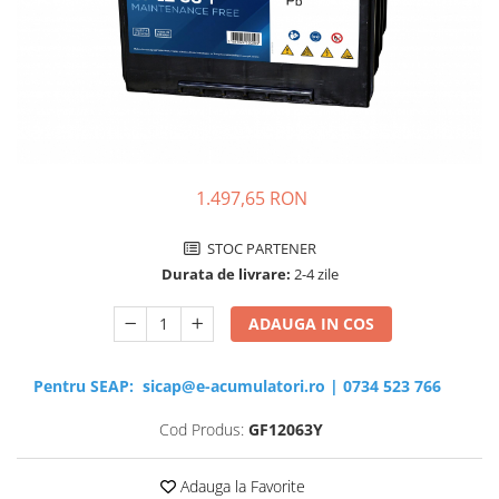
Sisteme de management (BMS)
Redresoare, incarcatoare si testere
Redresoare auto, moto, barci si
stationare
1.497,65 RON
STOC PARTENER
Durata de livrare:
2-4 zile
ADAUGA IN COS
Pentru SEAP:
sicap@e-acumulatori.ro
|
0734 523 766
Cod Produs:
GF12063Y
Adauga la Favorite