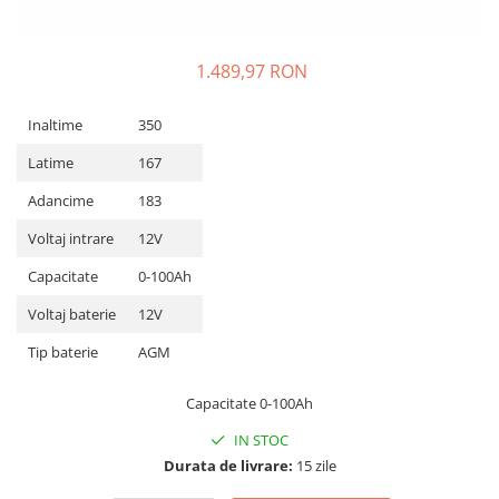
Sisteme de management (BMS)
Redresoare, incarcatoare si testere
1.489,97 RON
Redresoare auto, moto, barci si
stationare
Inaltime
350
Latime
167
Adancime
183
Voltaj intrare
12V
Capacitate
0-100Ah
Voltaj baterie
12V
Tip baterie
AGM
Capacitate 0-100Ah
IN STOC
Durata de livrare:
15 zile