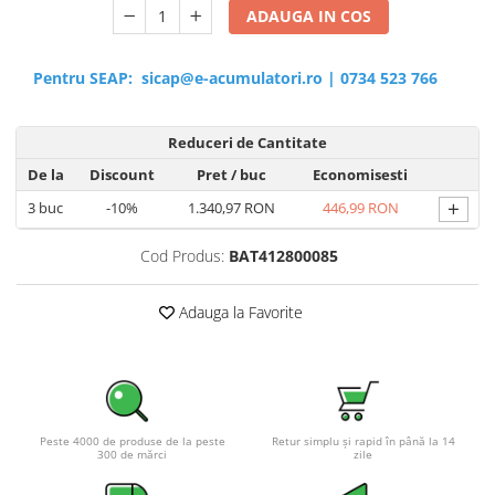
ADAUGA IN COS
Pentru SEAP:
sicap@e-acumulatori.ro
|
0734 523 766
Reduceri de Cantitate
De la
Discount
Pret
/ buc
Economisesti
+
3
buc
-10%
1.340,97 RON
446,99 RON
Cod Produs:
BAT412800085
Adauga la Favorite
Peste 4000 de produse de la peste
Retur simplu și rapid în până la 14
300 de mărci
zile