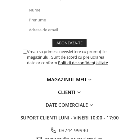
UPS
Acumulatori
Diverse
Invertoare
Sisteme de prindere
Vreau sa primesc newslettere cu promoțiile
Statii de incarcare EV
magazinului. Sunt de acord cu prelucrarea
OUTLET
datelor conform
Politicii de confidențialitate
Pompe de caldura
MAGAZINUL MEU
CLIENTI
DATE COMERCIALE
SUPORT CLIENTI
LUNI - VINERI 10:00 - 17:00
03744 99990
comenzi@e-acumulatori.ro