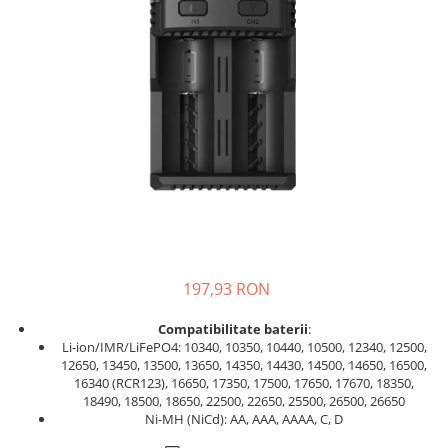
Incarcatoare acumulatori
Panouri fotovoltaice si accesorii
Panouri fotovoltaice
Sisteme prindere panouri
fotovoltaice
Accesorii
Invertoare
Invertoare Hibrid
Invertoare On-grid
Invertoare Off-grid
197,93 RON
Controlere solare
MPPT
Compatibilitate baterii
:
Li-ion/IMR/LiFePO4: 10340, 10350, 10440, 10500, 12340, 12500,
PWM
12650, 13450, 13500, 13650, 14350, 14430, 14500, 14650, 16500,
16340 (RCR123), 16650, 17350, 17500, 17650, 17670, 18350,
Convertoare de tensiune
18490, 18500, 18650, 22500, 22650, 25500, 26500, 26650
Sisteme de stocare energie
Ni-MH (NiCd): AA, AAA, AAAA, C, D
LiFePO4