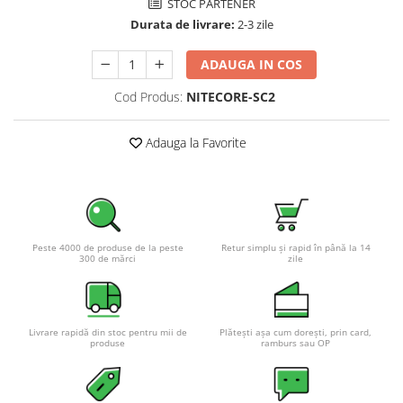
STOC PARTENER
Pachete complete stocare energie
Durata de livrare:
2-3 zile
Sisteme de Stocare Comerciale
ADAUGA IN COS
Sisteme fotovoltaice complete
Sisteme fotovoltaice de putere
Cod Produs:
NITECORE-SC2
mica (rulota/caravan/case de
vacanta)
Sisteme fotovoltaice profesionale
Adauga la Favorite
Pachete sisteme fotovoltaice
Statii de incarcare vehicule
electrice
Statii de incarcare
Peste 4000 de produse de la peste
Retur simplu și rapid în până la 14
300 de mărci
zile
Cabluri de incarcare vehicule
electrice
Prize de incarcare vehicule
electrice
Livrare rapidă din stoc pentru mii de
Plătești așa cum dorești, prin card,
produse
ramburs sau OP
Accesorii
Turbine eoliene pentru casă