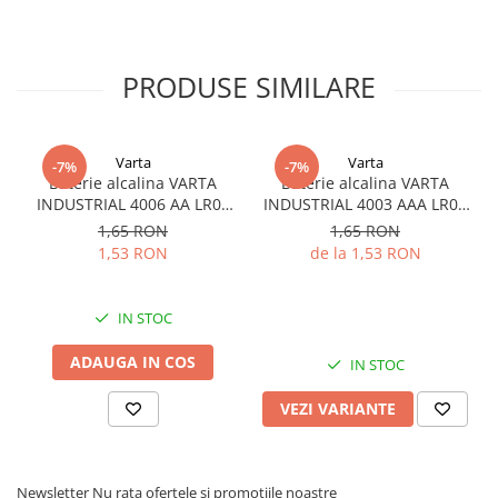
Panouri portabile
Racire/Incalzire
PRODUSE SIMILARE
Statii energie portabile
Diverse
Electrice
Varta
Varta
-7%
-7%
Baterie alcalina VARTA
Baterie alcalina VARTA
Intrerupatoare si prize
INDUSTRIAL 4006 AA LR06
INDUSTRIAL 4003 AAA LR03
Dulapuri pentru cablare
1.5V bulk
1.5V
1,65 RON
1,65 RON
structurata
1,53 RON
de la 1,53 RON
Sigurante
Tablouri electrice
IN STOC
Lumina (Becuri si Lanterne)
ADAUGA IN COS
Laptop & PC accesorii, baterii,
IN STOC
cabluri USB, prelungitoare USB
VEZI VARIANTE
Cablu de date si Adaptoare
Solutii solare portabile
Lichidare de stoc
Newsletter
Nu rata ofertele si promotiile noastre