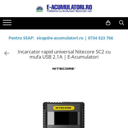
Toate Produsele
Reduceri de vara
Acumulatori, Baterii si Incarcatoare
Cabluri
Uzuale
Pentru SEAP:
sicap@e-acumulatori.ro
|
0734 523 766
Acumulatori
Baterii
Diverse
Incarcator rapid universal Nitecore SC2 cu
Baterii alcaline
Prelungitoare
mufa USB 2.1A | E-Acumulatori
Baterii litiu
Panouri fotovoltaice
Zinc-Carbon
Sisteme de prindere
Baterii rotunde argint
Invertoare
Baterii auditive
Statii de incarcare EV
Accesorii baterii
UPS
Baterii Industriale
Acumulatori
Ni-MH
Li-Ion