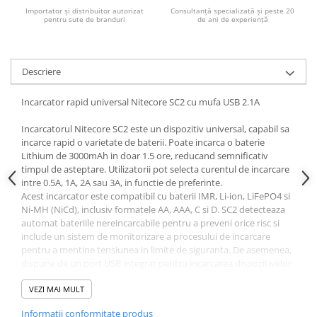
Acumulatori VRLA AGM/GEL /
Importator și distribuitor autorizat
Consultanță specializată și peste 20
Tractiune / LiFePo4
pentru sute de branduri
de ani de experiență
Baterii si acumulatori gel si VRLA
6-12 V
Descriere
Baterii si acumulatori AGM VRLA
de 6-12 V
Incarcator rapid universal Nitecore SC2 cu mufa USB 2.1A
Acumulatori Moto, ATV
Incarcatorul Nitecore SC2 este un dispozitiv universal, capabil sa
GEL
incarce rapid o varietate de baterii. Poate incarca o baterie
AGM
Lithium de 3000mAh in doar 1.5 ore, reducand semnificativ
Li-Ion
timpul de asteptare. Utilizatorii pot selecta curentul de incarcare
intre 0.5A, 1A, 2A sau 3A, in functie de preferinte.
SLA AGM (Sealed Lead Acid)
Acest incarcator este compatibil cu baterii IMR, Li-ion, LiFePO4 si
Deep Cycle - Tractiune/Semi-
Ni-MH (NiCd), inclusiv formatele AA, AAA, C si D. SC2 detecteaza
Tractiune
automat bateriile nereincarcabile pentru a preveni orice risc si
include un sistem de monitorizare a procesului de incarcare
Marine & Caravan
pentru a mentine tensiunea in limite de siguranta. De asemenea,
dispune de un port USB integrat pentru incarcarea dispozitivelor
APC
USB.
Pachete acumulatori VRLA
Este un incarcator sigur si eficient, ideal pentru utilizatorii care au
VEZI MAI MULT
nevoie de o incarcare rapida si fiabila.
Sisteme de management (BMS)
Informatii conformitate produs
Intrare
: AC 100-240V 50/60Hz 0.9A (MAX) 30W, DC 12V 2.5A