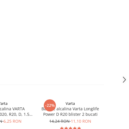
Varta
Varta
-22%
lcalina VARTA
Baterie alcalina Varta Longlife
Baterie Va
20, R20, D, 1.5V,
Power D R20 blister 2 bucati
AAA Zinc-C
bulk
ON
6,25 RON
14,24 RON
11,10 RON