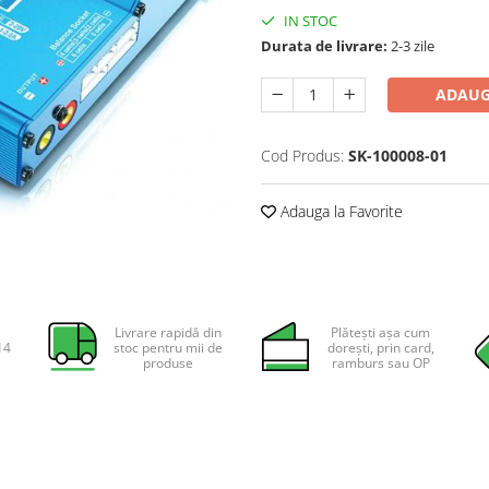
IN STOC
Durata de livrare:
2-3 zile
ADAUG
Cod Produs:
SK-100008-01
Adauga la Favorite
Livrare rapidă din
Plătești așa cum
14
stoc pentru mii de
dorești, prin card,
produse
ramburs sau OP