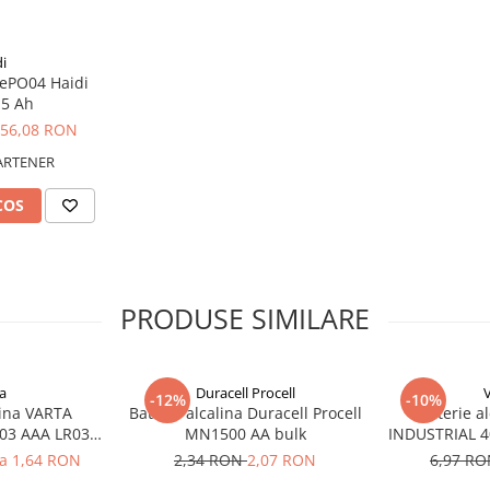
i
FePO04 Haidi
.5 Ah
56,08 RON
ARTENER
COS
PRODUSE SIMILARE
a
Duracell Procell
-12%
-10%
lina VARTA
Baterie alcalina Duracell Procell
Baterie a
03 AAA LR03
MN1500 AA bulk
INDUSTRIAL 40
V
la 1,64 RON
2,34 RON
2,07 RON
6,97 R