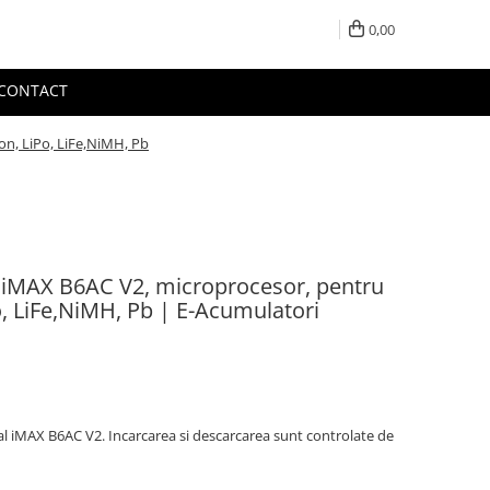
0,00
CONTACT
on, LiPo, LiFe,NiMH, Pb
l iMAX B6AC V2, microprocesor, pentru
o, LiFe,NiMH, Pb | E-Acumulatori
al iMAX B6AC V2. Incarcarea si descarcarea sunt controlate de