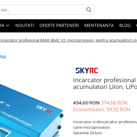
ARA
NOUTATI
OFERTE PARTENERI
MENTENANTA
BLOG
Incarcator profesional iMAX B6AC V2, microprocesor, pentru acumulatori LiI
766
Incarcator profesiona
acumulatori LiIon, LiP
434,60 RON
374,68 RON
Economisesti:
59,92
RON
Incarcator si descarcator profesion
catre microprocesor.
Garantie 24 luni.