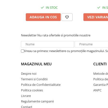
Redresoare, incarcatoare si testere
IN STOC
IN 
Redresoare auto, moto, barci si
stationare
ADAUGA IN COS
VEZI VARIA
Surse UPS
UPS pentru centrale termice si
sisteme de urgenta - acumulator
Newsletter
Nu rata ofertele si promotiile noastre
extern
UPS Calculatoare si Servere
UPS Trifazat
Vreau sa primesc newslettere cu promoțiile magazinului. 
Stabilizatoare Tensiune
MAGAZINUL MEU
CLIENTI
PDUs unitati de distributie a
energiei electrice
Despre noi
Metode de
Cabinete baterii
Termeni si Conditii
Politica d
Acumulatori UPS
Politica de Confidentialitate
Garantia 
Politica cookies
ANPC
Drumetii / Camping
Livrare
Accesorii
Regulamente campanii
Frigidere portabile
Contact