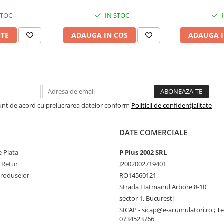
STOC
IN STOC
NTE
ADAUGA IN COS
ADAUGA I
Sunt de acord cu prelucrarea datelor conform
Politicii de confidențialitate
DATE COMERCIALE
 Plata
P Plus 2002 SRL
e Retur
J2002002719401
Produselor
RO14560121
Strada Hatmanul Arbore 8-10
sector 1, Bucuresti
SICAP - sicap@e-acumulatori.ro ; Te
0734523766