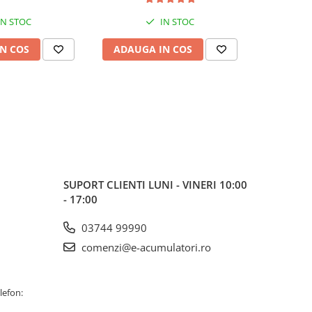
IN STOC
IN STOC
N COS
ADAUGA IN COS
ADAUG
SUPORT CLIENTI
LUNI - VINERI 10:00
- 17:00
03744 99990
comenzi@e-acumulatori.ro
lefon: