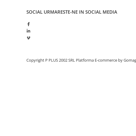
Panouri portabile
SOCIAL
URMARESTE-NE IN SOCIAL MEDIA
Racire/Incalzire
Statii energie portabile
Diverse
Electrice
Intrerupatoare si prize
Dulapuri pentru cablare
Copyright P PLUS 2002 SRL
Platforma E-commerce by Goma
structurata
Sigurante
Tablouri electrice
Lumina (Becuri si Lanterne)
Laptop & PC accesorii, baterii,
cabluri USB, prelungitoare USB
Cablu de date si Adaptoare
Solutii solare portabile
Lichidare de stoc