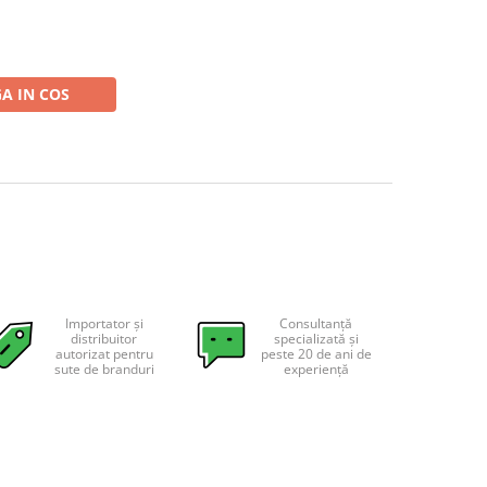
A IN COS
Importator și
Consultanță
distribuitor
specializată și
autorizat pentru
peste 20 de ani de
sute de branduri
experiență