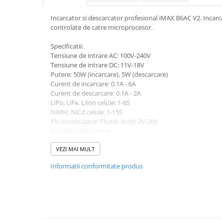
Pachete complete stocare energie
Incarcator si descarcator profesional iMAX B6AC V2. Incarc
Sisteme de Stocare Comerciale
controlate de catre microprocesor.
Sisteme fotovoltaice complete
Specificatii:
Sisteme fotovoltaice de putere
Tensiune de intrare AC: 100V-240V
mica (rulota/caravan/case de
Tensiune de intrare DC: 11V-18V
vacanta)
Putere: 50W (incarcare), 5W (descarcare)
Sisteme fotovoltaice profesionale
Curent de incarcare: 0.1A - 6A
Pachete sisteme fotovoltaice
Curent de descarcare: 0.1A - 2A
LiPo, LiFe, LiIon celule: 1-6S
Statii de incarcare vehicule
NiMH, NiCd celule: 1-15S
electrice
Pb (Acumulatori Plumb Acid): 2V-20V
Greutate: 632 grame
Statii de incarcare
Dimensiuni: Lungime 135 x latime 144 x Inaltime 36 mm.
Cabluri de incarcare vehicule
Produs original.
VEZI MAI MULT
electrice
Informatii conformitate produs
Prize de incarcare vehicule
electrice
Accesorii
Turbine eoliene pentru casă