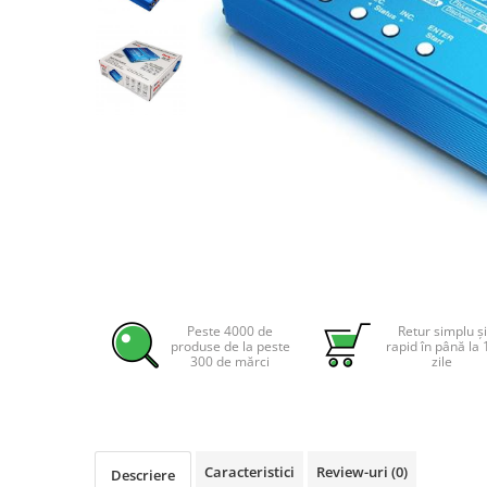
Incarcatoare acumulatori
Panouri fotovoltaice si accesorii
Panouri fotovoltaice
Sisteme prindere panouri
fotovoltaice
Accesorii
Invertoare
Invertoare Hibrid
Invertoare On-grid
Distribuie
Invertoare Off-grid
pe
Controlere solare
Facebook
Peste 4000 de
Retur simplu și
produse de la peste
rapid în până la 
MPPT
300 de mărci
zile
PWM
Convertoare de tensiune
Sisteme de stocare energie
Caracteristici
Review-uri
(0)
LiFePO4
Descriere