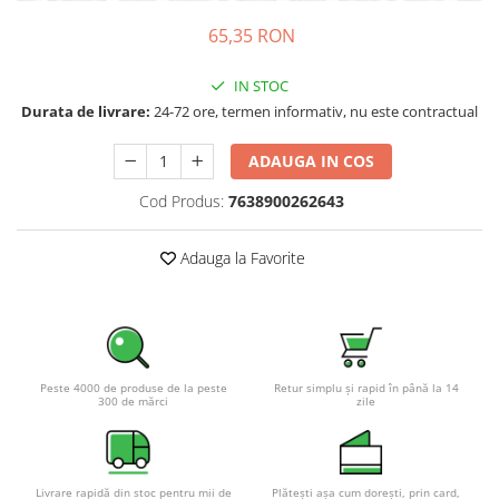
Pachete complete stocare energie
65,35 RON
Sisteme de Stocare Comerciale
IN STOC
Sisteme fotovoltaice complete
Durata de livrare:
24-72 ore, termen informativ, nu este contractual
Sisteme fotovoltaice de putere
mica (rulota/caravan/case de
ADAUGA IN COS
vacanta)
Sisteme fotovoltaice profesionale
Cod Produs:
7638900262643
Pachete sisteme fotovoltaice
Statii de incarcare vehicule
Adauga la Favorite
electrice
Statii de incarcare
Cabluri de incarcare vehicule
electrice
Prize de incarcare vehicule
Peste 4000 de produse de la peste
Retur simplu și rapid în până la 14
300 de mărci
zile
electrice
Accesorii
Turbine eoliene pentru casă
Livrare rapidă din stoc pentru mii de
Plătești așa cum dorești, prin card,