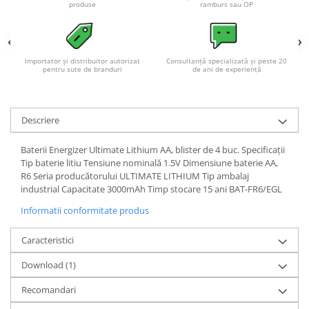
Acumulatori VRLA AGM/GEL /
produse
ramburs sau OP
Tractiune / LiFePo4
Baterii si acumulatori gel si VRLA
6-12 V
Importator și distribuitor autorizat
Consultanță specializată și peste 20
pentru sute de branduri
de ani de experiență
Baterii si acumulatori AGM VRLA
de 6-12 V
Acumulatori Moto, ATV
Descriere
GEL
AGM
Baterii Energizer Ultimate Lithium AA, blister de 4 buc. Specificații
Tip baterie litiu Tensiune nominală 1.5V Dimensiune baterie AA,
Li-Ion
R6 Seria producătorului ULTIMATE LITHIUM Tip ambalaj
SLA AGM (Sealed Lead Acid)
industrial Capacitate 3000mAh Timp stocare 15 ani BAT-FR6/EGL
Deep Cycle - Tractiune/Semi-
Informatii conformitate produs
Tractiune
Marine & Caravan
Caracteristici
APC
Download (1)
Pachete acumulatori VRLA
Recomandari
Sisteme de management (BMS)