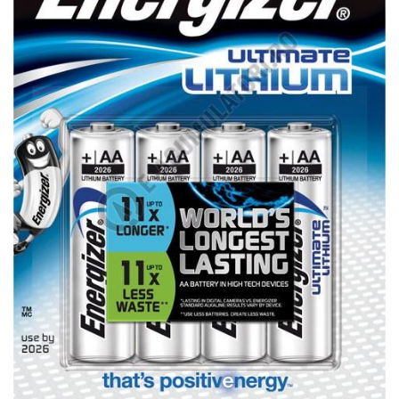
Incarcatoare acumulatori
Panouri fotovoltaice si accesorii
Panouri fotovoltaice
Sisteme prindere panouri
fotovoltaice
Accesorii
Invertoare
Invertoare Hibrid
Invertoare On-grid
Invertoare Off-grid
Controlere solare
MPPT
PWM
Convertoare de tensiune
Sisteme de stocare energie
LiFePO4