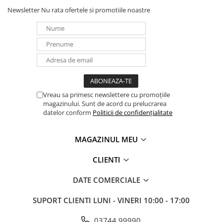
Newsletter
Nu rata ofertele si promotiile noastre
Panouri portabile
Racire/Incalzire
Statii energie portabile
Diverse
Electrice
Intrerupatoare si prize
Vreau sa primesc newslettere cu promoțiile
Dulapuri pentru cablare
magazinului. Sunt de acord cu prelucrarea
structurata
datelor conform
Politicii de confidențialitate
Sigurante
Tablouri electrice
MAGAZINUL MEU
Lumina (Becuri si Lanterne)
CLIENTI
Laptop & PC accesorii, baterii,
cabluri USB, prelungitoare USB
DATE COMERCIALE
Cablu de date si Adaptoare
SUPORT CLIENTI
LUNI - VINERI 10:00 - 17:00
Solutii solare portabile
Lichidare de stoc
03744 99990