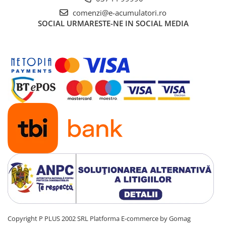
UPS
comenzi@e-acumulatori.ro
Acumulatori
SOCIAL
URMARESTE-NE IN SOCIAL MEDIA
Diverse
Invertoare
Sisteme de prindere
Statii de incarcare EV
OUTLET
Pompe de caldura
Copyright P PLUS 2002 SRL
Platforma E-commerce by Gomag