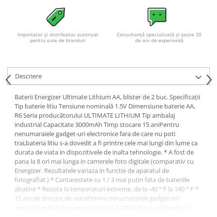
Importator și distribuitor autorizat
Consultanță specializată și peste 20
pentru sute de branduri
de ani de experiență
Descriere
Baterii Energizer Ultimate Lithium AA, blister de 2 buc. Specificații
Tip baterie litiu Tensiune nominală 1.5V Dimensiune baterie AA,
R6 Seria producătorului ULTIMATE LITHIUM Tip ambalaj
industrial Capacitate 3000mAh Timp stocare 15 aniPentru
nenumaraiele gadget-uri electronice fara de care nu poti
trai,bateria litiu s-a dovedit a fi printre cele mai lungi din lume ca
durata de viata in dispozitivele de inalta tehnologie. * A fost de
pana la 8 ori mai lunga in camerele foto digitale (comparativ cu
Energizer. Rezultatele variaza in functie de aparatul de
fotografiat.) * Cantarestete cu 1 / 3 mai putin fata de bateriile
alcaline * Rezista la temperaturi extreme, de la -40 ° F la 140 ° F *
15 ani de stocare de viataPentru nenumaraiele gadget-uri
electronice fara de care nu poti trai,bateria litiu s-a dovedit a fi
printre cele mai lungi din lume ca durata de viata in dispozitivele