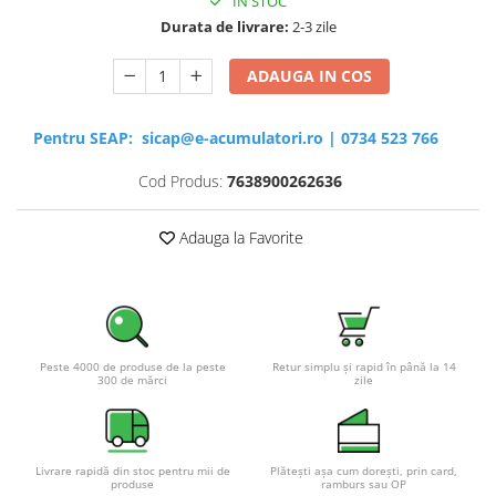
IN STOC
Durata de livrare:
2-3 zile
ADAUGA IN COS
Pentru SEAP:
sicap@e-acumulatori.ro
|
0734 523 766
Cod Produs:
7638900262636
Adauga la Favorite
Peste 4000 de produse de la peste
Retur simplu și rapid în până la 14
300 de mărci
zile
Livrare rapidă din stoc pentru mii de
Plătești așa cum dorești, prin card,
produse
ramburs sau OP