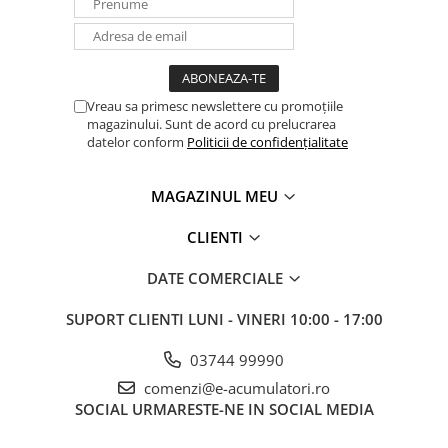
Panouri portabile
Racire/Incalzire
Statii energie portabile
Vreau sa primesc newslettere cu promoțiile
Diverse
magazinului. Sunt de acord cu prelucrarea
Electrice
datelor conform
Politicii de confidențialitate
Intrerupatoare si prize
MAGAZINUL MEU
Dulapuri pentru cablare
structurata
CLIENTI
Sigurante
Tablouri electrice
DATE COMERCIALE
Lumina (Becuri si Lanterne)
SUPORT CLIENTI
LUNI - VINERI 10:00 - 17:00
Laptop & PC accesorii, baterii,
cabluri USB, prelungitoare USB
03744 99990
Cablu de date si Adaptoare
comenzi@e-acumulatori.ro
Solutii solare portabile
SOCIAL
URMARESTE-NE IN SOCIAL MEDIA
Lichidare de stoc