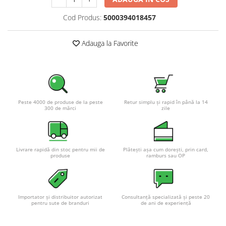
Pachete complete stocare energie
Cod Produs:
5000394018457
Sisteme de Stocare Comerciale
Sisteme fotovoltaice complete
Adauga la Favorite
Sisteme fotovoltaice de putere
mica (rulota/caravan/case de
vacanta)
Sisteme fotovoltaice profesionale
Pachete sisteme fotovoltaice
Peste 4000 de produse de la peste
Retur simplu și rapid în până la 14
300 de mărci
zile
Statii de incarcare vehicule
electrice
Statii de incarcare
Cabluri de incarcare vehicule
Livrare rapidă din stoc pentru mii de
Plătești așa cum dorești, prin card,
produse
ramburs sau OP
electrice
Prize de incarcare vehicule
electrice
Importator și distribuitor autorizat
Consultanță specializată și peste 20
Accesorii
pentru sute de branduri
de ani de experiență
Turbine eoliene pentru casă