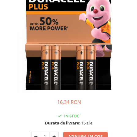
Incarcatoare acumulatori
Panouri fotovoltaice si accesorii
Panouri fotovoltaice
Sisteme prindere panouri
fotovoltaice
Accesorii
Invertoare
Invertoare Hibrid
Invertoare On-grid
Invertoare Off-grid
Controlere solare
MPPT
16,34 RON
PWM
IN STOC
Convertoare de tensiune
Durata de livrare:
15 zile
Sisteme de stocare energie
LiFePO4
ADAUGA IN COS