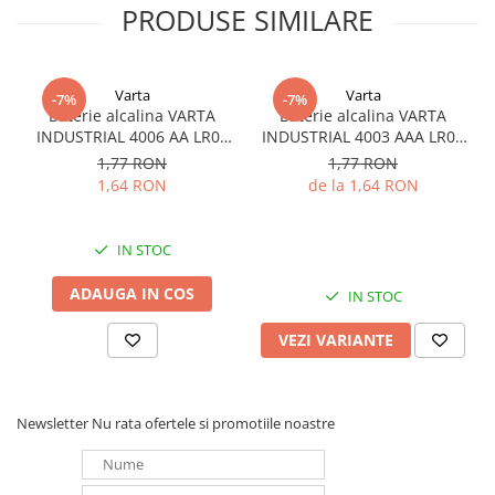
PRODUSE SIMILARE
Redresoare, incarcatoare si testere
Redresoare auto, moto, barci si
stationare
Varta
Varta
-7%
-7%
Surse UPS
Baterie alcalina VARTA
Baterie alcalina VARTA
INDUSTRIAL 4006 AA LR06
INDUSTRIAL 4003 AAA LR03
UPS pentru centrale termice si
1.5V bulk
1.5V
sisteme de urgenta - acumulator
1,77 RON
1,77 RON
extern
1,64 RON
de la 1,64 RON
UPS Calculatoare si Servere
UPS Trifazat
IN STOC
Stabilizatoare Tensiune
ADAUGA IN COS
IN STOC
PDUs unitati de distributie a
energiei electrice
VEZI VARIANTE
Cabinete baterii
Acumulatori UPS
Drumetii / Camping
Newsletter
Nu rata ofertele si promotiile noastre
Accesorii
Frigidere portabile