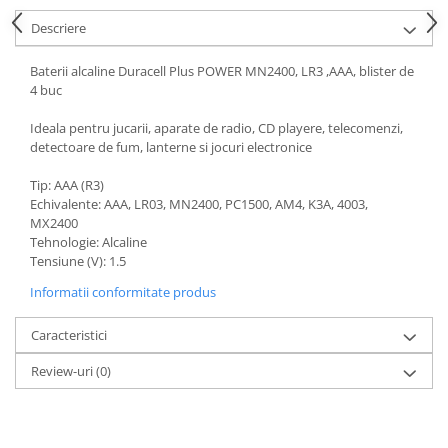
Acumulatori VRLA AGM/GEL /
Tractiune / LiFePo4
Descriere
Baterii si acumulatori gel si VRLA
Baterii alcaline Duracell Plus POWER MN2400, LR3 ,AAA, blister de
6-12 V
4 buc
Baterii si acumulatori AGM VRLA
de 6-12 V
Ideala pentru jucarii, aparate de radio, CD playere, telecomenzi,
detectoare de fum, lanterne si jocuri electronice
Acumulatori Moto, ATV
Tip: AAA (R3)
GEL
Echivalente: AAA, LR03, MN2400, PC1500, AM4, K3A, 4003,
AGM
MX2400
Li-Ion
Tehnologie: Alcaline
Tensiune (V): 1.5
SLA AGM (Sealed Lead Acid)
Deep Cycle - Tractiune/Semi-
Informatii conformitate produs
Tractiune
Caracteristici
Marine & Caravan
Review-uri
(0)
APC
Pachete acumulatori VRLA
Sisteme de management (BMS)