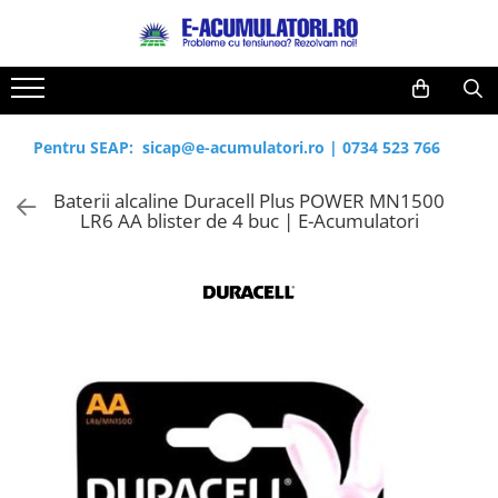
Toate Produsele
Reduceri de vara
Acumulatori, Baterii si Incarcatoare
Cabluri
Uzuale
Pentru SEAP:
sicap@e-acumulatori.ro
|
0734 523 766
Acumulatori
Baterii
Diverse
Baterii alcaline Duracell Plus POWER MN1500
Baterii alcaline
Prelungitoare
LR6 AA blister de 4 buc | E-Acumulatori
Baterii litiu
Panouri fotovoltaice
Zinc-Carbon
Sisteme de prindere
Baterii rotunde argint
Invertoare
Baterii auditive
Statii de incarcare EV
Accesorii baterii
UPS
Baterii Industriale
Acumulatori
Ni-MH
Li-Ion