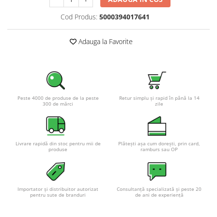
Pachete complete stocare energie
Cod Produs:
5000394017641
Sisteme de Stocare Comerciale
Sisteme fotovoltaice complete
Adauga la Favorite
Sisteme fotovoltaice de putere
mica (rulota/caravan/case de
vacanta)
Sisteme fotovoltaice profesionale
Pachete sisteme fotovoltaice
Peste 4000 de produse de la peste
Retur simplu și rapid în până la 14
300 de mărci
zile
Statii de incarcare vehicule
electrice
Statii de incarcare
Cabluri de incarcare vehicule
Livrare rapidă din stoc pentru mii de
Plătești așa cum dorești, prin card,
produse
ramburs sau OP
electrice
Prize de incarcare vehicule
electrice
Importator și distribuitor autorizat
Consultanță specializată și peste 20
Accesorii
pentru sute de branduri
de ani de experiență
Turbine eoliene pentru casă