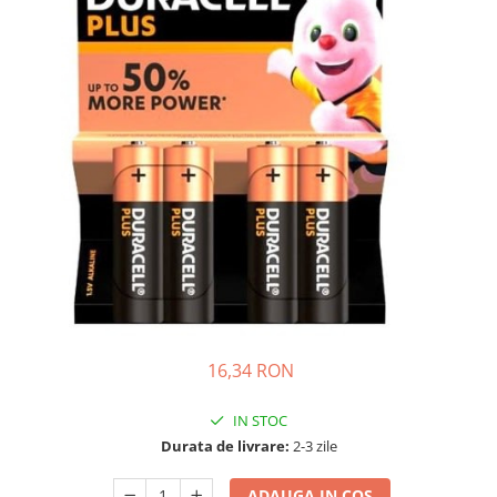
Incarcatoare acumulatori
Panouri fotovoltaice si accesorii
Panouri fotovoltaice
Sisteme prindere panouri
fotovoltaice
Accesorii
Invertoare
Invertoare Hibrid
Invertoare On-grid
Invertoare Off-grid
Controlere solare
MPPT
16,34 RON
PWM
IN STOC
Convertoare de tensiune
Durata de livrare:
2-3 zile
Sisteme de stocare energie
LiFePO4
ADAUGA IN COS