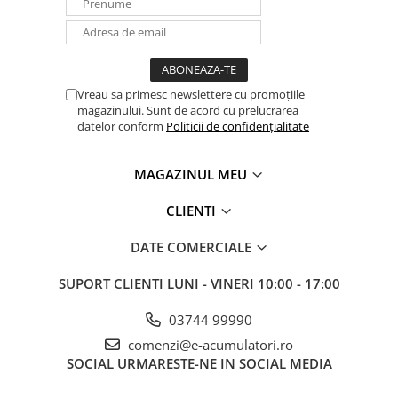
Panouri portabile
Racire/Incalzire
Statii energie portabile
Vreau sa primesc newslettere cu promoțiile
Diverse
magazinului. Sunt de acord cu prelucrarea
Electrice
datelor conform
Politicii de confidențialitate
Intrerupatoare si prize
MAGAZINUL MEU
Dulapuri pentru cablare
structurata
CLIENTI
Sigurante
Tablouri electrice
DATE COMERCIALE
Lumina (Becuri si Lanterne)
SUPORT CLIENTI
LUNI - VINERI 10:00 - 17:00
Laptop & PC accesorii, baterii,
cabluri USB, prelungitoare USB
03744 99990
Cablu de date si Adaptoare
comenzi@e-acumulatori.ro
Solutii solare portabile
SOCIAL
URMARESTE-NE IN SOCIAL MEDIA
Lichidare de stoc