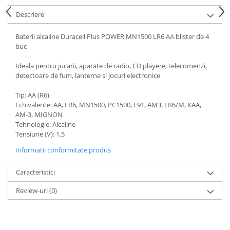
Acumulatori VRLA AGM/GEL /
Tractiune / LiFePo4
Descriere
Baterii si acumulatori gel si VRLA
Baterii alcaline Duracell Plus POWER MN1500 LR6 AA blister de 4
6-12 V
buc
Baterii si acumulatori AGM VRLA
de 6-12 V
Ideala pentru jucarii, aparate de radio, CD playere, telecomenzi,
detectoare de fum, lanterne si jocuri electronice
Acumulatori Moto, ATV
Tip: AA (R6)
GEL
Echivalente: AA, LR6, MN1500, PC1500, E91, AM3, LR6/M, KAA,
AGM
AM-3, MIGNON
Li-Ion
Tehnologie: Alcaline
Tensiune (V): 1.5
SLA AGM (Sealed Lead Acid)
Deep Cycle - Tractiune/Semi-
Informatii conformitate produs
Tractiune
Caracteristici
Marine & Caravan
Review-uri
(0)
APC
Pachete acumulatori VRLA
Sisteme de management (BMS)