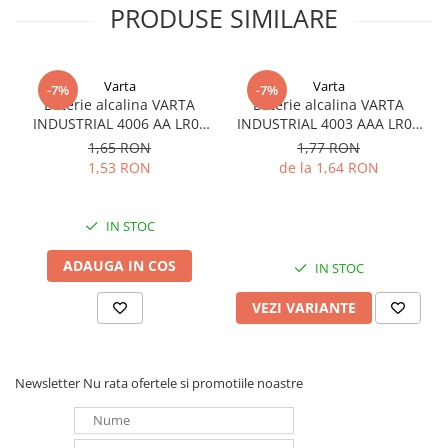
PRODUSE SIMILARE
Redresoare, incarcatoare si testere
Redresoare auto, moto, barci si
stationare
Varta
Varta
-7%
-7%
Surse UPS
Baterie alcalina VARTA
Baterie alcalina VARTA
INDUSTRIAL 4006 AA LR06
INDUSTRIAL 4003 AAA LR03
UPS pentru centrale termice si
1.5V bulk
1.5V
sisteme de urgenta - acumulator
1,65 RON
1,77 RON
extern
1,53 RON
de la 1,64 RON
UPS Calculatoare si Servere
UPS Trifazat
IN STOC
Stabilizatoare Tensiune
ADAUGA IN COS
IN STOC
PDUs unitati de distributie a
energiei electrice
VEZI VARIANTE
Cabinete baterii
Acumulatori UPS
Drumetii / Camping
Newsletter
Nu rata ofertele si promotiile noastre
Accesorii
Frigidere portabile