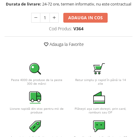
Durata de livrare:
24-72 ore, termen informativ, nu este contractual
Pachete complete stocare energie
Sisteme de Stocare Comerciale
ADAUGA IN COS
Sisteme fotovoltaice complete
Cod Produs:
V364
Sisteme fotovoltaice de putere
mica (rulota/caravan/case de
Adauga la Favorite
vacanta)
Sisteme fotovoltaice profesionale
Pachete sisteme fotovoltaice
Statii de incarcare vehicule
electrice
Peste 4000 de produse de la peste
Retur simplu și rapid în până la 14
Statii de incarcare
300 de mărci
zile
Cabluri de incarcare vehicule
electrice
Prize de incarcare vehicule
Livrare rapidă din stoc pentru mii de
Plătești așa cum dorești, prin card,
electrice
produse
ramburs sau OP
Accesorii
Turbine eoliene pentru casă