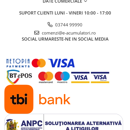
DATE COMERCIALE
UPS
SUPORT CLIENTI
LUNI - VINERI 10:00 - 17:00
Acumulatori
Diverse
03744 99990
Invertoare
comenzi@e-acumulatori.ro
SOCIAL
URMARESTE-NE IN SOCIAL MEDIA
Sisteme de prindere
Statii de incarcare EV
OUTLET
Pompe de caldura