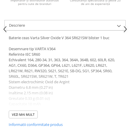
Importator și distribuitor autorizat
Consultanță specializată și peste 20
Acumulatori VRLA AGM/GEL /
pentru sute de branduri
de ani de experiență
Tractiune / LiFePo4
Baterii si acumulatori gel si VRLA
6-12 V
Descriere
Baterii si acumulatori AGM VRLA
de 6-12 V
Baterie ceas Varta Silver Oxide V 364 SR621SW blister 1 buc
Acumulatori Moto, ATV
Desemnare tip VARTA V364
GEL
Referinte IEC SR60
Echivalent 164, 280-34, 31, 363, 364, 364A, 364B, 602, 60LR, 620,
AGM
AG1, CX60, D364, GP364, GP64, L621, L621F, LR620, LR621,
Li-Ion
LR621W, R621, RW320, S621, S621E, SB-DG, SG1, SP364, SR60,
SR60L, SR621SW, SR621W, T, TR621
SLA AGM (Sealed Lead Acid)
Sistem electrochimic Oxid de Argint
Deep Cycle - Tractiune/Semi-
Diametru 6.8 mm (0.27 in)
Tractiune
Inaltime 2.15 mm (0.08 in)
Greutate 0.33 g (0.01 oz)
Marine & Caravan
Capacitate 18 mAh
APC
Tensiune 1.55 V
VEZI MAI MULT
Pachete acumulatori VRLA
Informatii conformitate produs
Sisteme de management (BMS)