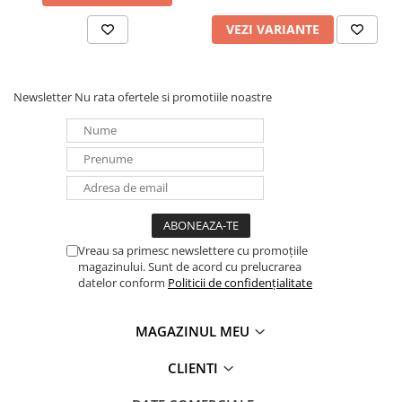
Panouri portabile
VEZI VARIANTE
Racire/Incalzire
Statii energie portabile
Newsletter
Nu rata ofertele si promotiile noastre
Diverse
Electrice
Intrerupatoare si prize
Dulapuri pentru cablare
structurata
Sigurante
Tablouri electrice
Vreau sa primesc newslettere cu promoțiile
Lumina (Becuri si Lanterne)
magazinului. Sunt de acord cu prelucrarea
datelor conform
Politicii de confidențialitate
Laptop & PC accesorii, baterii,
cabluri USB, prelungitoare USB
MAGAZINUL MEU
Cablu de date si Adaptoare
Solutii solare portabile
CLIENTI
Lichidare de stoc