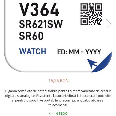
Incarcatoare acumulatori
Panouri fotovoltaice si accesorii
Panouri fotovoltaice
Sisteme prindere panouri
fotovoltaice
Accesorii
Invertoare
Invertoare Hibrid
Invertoare On-grid
Invertoare Off-grid
Controlere solare
15,26 RON
MPPT
O gama completa de baterii fiabile pentru o mare varietate de ceasuri
PWM
digitale si analogice. Rezistente la socuri, vibratii si acceleratii potrivite
Convertoare de tensiune
si pentru dispozitive portabile, precum jucarii, calculatoare si
telecomenzi.
Sisteme de stocare energie
LiFePO4
IN STOC