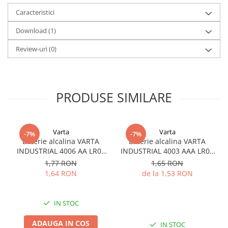
Redresoare, incarcatoare si testere
Caracteristici
Redresoare auto, moto, barci si
Download (1)
stationare
Review-uri
(0)
Surse UPS
UPS pentru centrale termice si
sisteme de urgenta - acumulator
extern
UPS Calculatoare si Servere
PRODUSE SIMILARE
UPS Trifazat
Stabilizatoare Tensiune
Varta
Varta
-7%
-7%
PDUs unitati de distributie a
Baterie alcalina VARTA
Baterie alcalina VARTA
energiei electrice
INDUSTRIAL 4006 AA LR06
INDUSTRIAL 4003 AAA LR03
1.5V bulk
1.5V
Cabinete baterii
1,77 RON
1,65 RON
1,64 RON
de la 1,53 RON
Acumulatori UPS
Drumetii / Camping
IN STOC
Accesorii
ADAUGA IN COS
Frigidere portabile
IN STOC