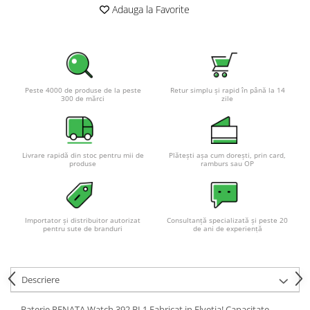
Adauga la Favorite
Peste 4000 de produse de la peste
Retur simplu și rapid în până la 14
300 de mărci
zile
Livrare rapidă din stoc pentru mii de
Plătești așa cum dorești, prin card,
produse
ramburs sau OP
Importator și distribuitor autorizat
Consultanță specializată și peste 20
pentru sute de branduri
de ani de experiență
Descriere
Baterie RENATA Watch 392 BL1 Fabricat in Elvetia! Capacitate