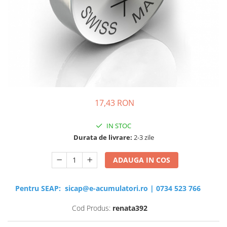
Sisteme de management (BMS)
Redresoare, incarcatoare si testere
Redresoare auto, moto, barci si
stationare
17,43 RON
IN STOC
Durata de livrare:
2-3 zile
ADAUGA IN COS
Pentru SEAP:
sicap@e-acumulatori.ro
|
0734 523 766
Cod Produs:
renata392