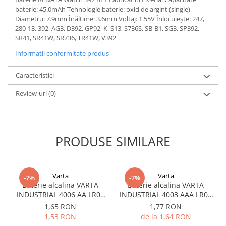
baterie: 45.0mAh Tehnologie baterie: oxid de argint (single)
Diametru: 7.9mm Înălțime: 3.6mm Voltaj: 1.55V Înlocuiește: 247,
280-13, 392, AG3, D392, GP92, K, S13, S736S, SB-B1, SG3, SP392,
SR41, SR41W, SR736, TR41W, V392
Informatii conformitate produs
Caracteristici
Review-uri
(0)
PRODUSE SIMILARE
Varta
Varta
-7%
-7%
Baterie alcalina VARTA
Baterie alcalina VARTA
INDUSTRIAL 4006 AA LR06
INDUSTRIAL 4003 AAA LR03
1.5V bulk
1.5V
1,65 RON
1,77 RON
1,53 RON
de la 1,64 RON