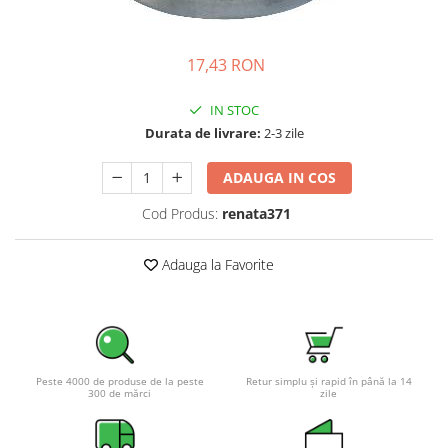
Incarcatoare acumulatori
Panouri fotovoltaice si accesorii
17,43 RON
Panouri fotovoltaice
Sisteme prindere panouri
IN STOC
fotovoltaice
Durata de livrare:
2-3 zile
Accesorii
Invertoare
ADAUGA IN COS
Invertoare Hibrid
Cod Produs:
renata371
Invertoare On-grid
Adauga la Favorite
Invertoare Off-grid
Controlere solare
MPPT
PWM
Peste 4000 de produse de la peste
Retur simplu și rapid în până la 14
Convertoare de tensiune
300 de mărci
zile
Sisteme de stocare energie
LiFePO4