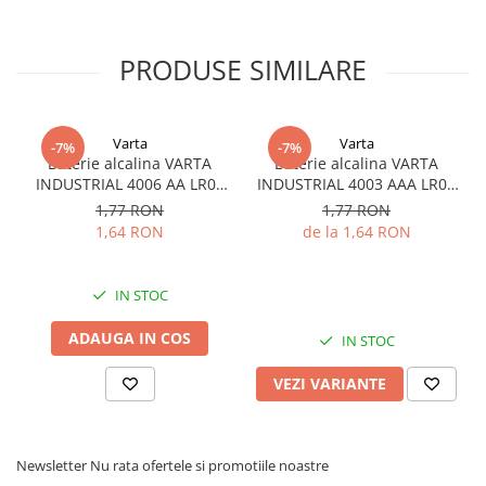
Acumulatori VRLA AGM/GEL /
Tractiune / LiFePo4
Baterii si acumulatori gel si VRLA
PRODUSE SIMILARE
6-12 V
Baterii si acumulatori AGM VRLA
de 6-12 V
Varta
Varta
-7%
-7%
Baterie alcalina VARTA
Baterie alcalina VARTA
Acumulatori Moto, ATV
INDUSTRIAL 4006 AA LR06
INDUSTRIAL 4003 AAA LR03
GEL
1.5V bulk
1.5V
1,77 RON
1,77 RON
AGM
1,64 RON
de la 1,64 RON
Li-Ion
SLA AGM (Sealed Lead Acid)
IN STOC
Deep Cycle - Tractiune/Semi-
Tractiune
ADAUGA IN COS
IN STOC
Marine & Caravan
VEZI VARIANTE
APC
Pachete acumulatori VRLA
Newsletter
Nu rata ofertele si promotiile noastre
Sisteme de management (BMS)