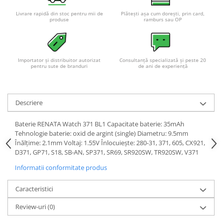
Pachete complete stocare energie
Livrare rapidă din stoc pentru mii de
Plătești așa cum dorești, prin card,
produse
ramburs sau OP
Sisteme de Stocare Comerciale
Sisteme fotovoltaice complete
Sisteme fotovoltaice de putere
Importator și distribuitor autorizat
Consultanță specializată și peste 20
mica (rulota/caravan/case de
pentru sute de branduri
de ani de experiență
vacanta)
Sisteme fotovoltaice profesionale
Pachete sisteme fotovoltaice
Descriere
Statii de incarcare vehicule
electrice
Baterie RENATA Watch 371 BL1 Capacitate baterie: 35mAh
Statii de incarcare
Tehnologie baterie: oxid de argint (single) Diametru: 9.5mm
Înălțime: 2.1mm Voltaj: 1.55V Înlocuiește: 280-31, 371, 605, CX921,
Cabluri de incarcare vehicule
D371, GP71, S18, SB-AN, SP371, SR69, SR920SW, TR920SW, V371
electrice
Informatii conformitate produs
Prize de incarcare vehicule
electrice
Caracteristici
Accesorii
Review-uri
(0)
Turbine eoliene pentru casă