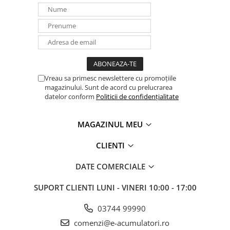
Redresoare, incarcatoare si testere
Redresoare auto, moto, barci si
stationare
Surse UPS
UPS pentru centrale termice si
sisteme de urgenta - acumulator
Vreau sa primesc newslettere cu promoțiile
extern
magazinului. Sunt de acord cu prelucrarea
UPS Calculatoare si Servere
datelor conform
Politicii de confidențialitate
UPS Trifazat
Stabilizatoare Tensiune
MAGAZINUL MEU
PDUs unitati de distributie a
CLIENTI
energiei electrice
Cabinete baterii
DATE COMERCIALE
Acumulatori UPS
SUPORT CLIENTI
LUNI - VINERI 10:00 - 17:00
Drumetii / Camping
03744 99990
Accesorii
comenzi@e-acumulatori.ro
Frigidere portabile