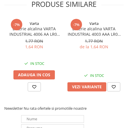
PRODUSE SIMILARE
Redresoare, incarcatoare si testere
Redresoare auto, moto, barci si
stationare
Varta
Varta
-7%
-7%
Surse UPS
Baterie alcalina VARTA
Baterie alcalina VARTA
INDUSTRIAL 4006 AA LR06
INDUSTRIAL 4003 AAA LR03
UPS pentru centrale termice si
1.5V bulk
1.5V
1,77 RON
1,77 RON
sisteme de urgenta - acumulator
1,64 RON
de la 1,64 RON
extern
UPS Calculatoare si Servere
UPS Trifazat
IN STOC
Stabilizatoare Tensiune
ADAUGA IN COS
IN STOC
PDUs unitati de distributie a
energiei electrice
VEZI VARIANTE
Cabinete baterii
Acumulatori UPS
Newsletter
Nu rata ofertele si promotiile noastre
Drumetii / Camping
Accesorii
Frigidere portabile