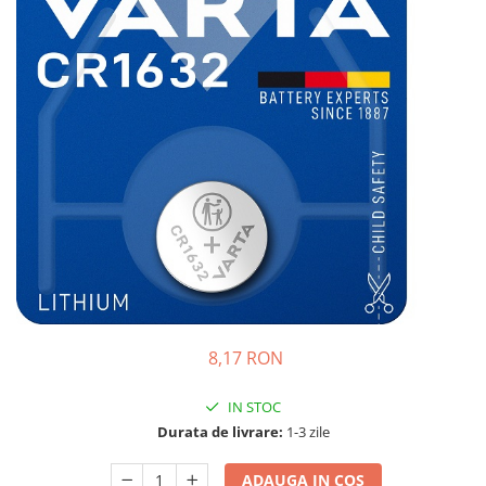
Incarcatoare acumulatori
Panouri fotovoltaice si accesorii
Panouri fotovoltaice
Sisteme prindere panouri
fotovoltaice
Accesorii
Invertoare
Invertoare Hibrid
Invertoare On-grid
Invertoare Off-grid
Controlere solare
MPPT
8,17 RON
PWM
IN STOC
Convertoare de tensiune
Durata de livrare:
1-3 zile
Sisteme de stocare energie
LiFePO4
ADAUGA IN COS