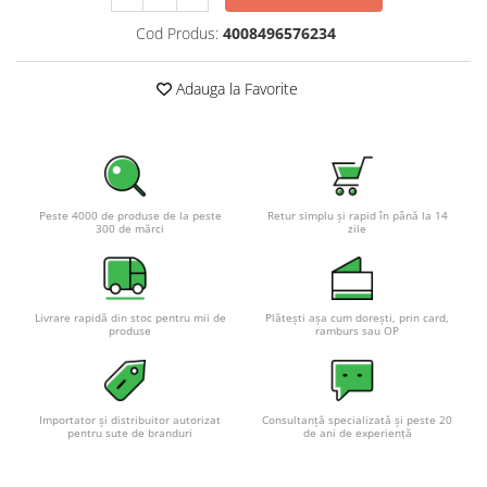
Pachete complete stocare energie
Cod Produs:
4008496576234
Sisteme de Stocare Comerciale
Sisteme fotovoltaice complete
Adauga la Favorite
Sisteme fotovoltaice de putere
mica (rulota/caravan/case de
vacanta)
Sisteme fotovoltaice profesionale
Pachete sisteme fotovoltaice
Peste 4000 de produse de la peste
Retur simplu și rapid în până la 14
300 de mărci
zile
Statii de incarcare vehicule
electrice
Statii de incarcare
Livrare rapidă din stoc pentru mii de
Plătești așa cum dorești, prin card,
Cabluri de incarcare vehicule
produse
ramburs sau OP
electrice
Prize de incarcare vehicule
electrice
Importator și distribuitor autorizat
Consultanță specializată și peste 20
Accesorii
pentru sute de branduri
de ani de experiență
Turbine eoliene pentru casă