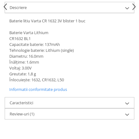
Acumulatori VRLA AGM/GEL /
Descriere
Tractiune / LiFePo4
Baterii si acumulatori gel si VRLA
Baterie litiu Varta CR 1632 3V blister 1 buc
6-12 V
Baterii si acumulatori AGM VRLA
Baterie Varta Lithium
de 6-12 V
CR1632 BL1
Capacitate baterie: 137mAh
Acumulatori Moto, ATV
Tehnologie baterie: Lithium (single)
Diametru: 16.0mm
GEL
Înălțime: 1.6mm
AGM
Voltaj: 3.00V
Li-Ion
Greutate: 1,8 g
Înlocuiește: 1632, CR1632, L50
SLA AGM (Sealed Lead Acid)
Informatii conformitate produs
Deep Cycle - Tractiune/Semi-
Tractiune
Caracteristici
Marine & Caravan
Review-uri
(1)
APC
Pachete acumulatori VRLA
Sisteme de management (BMS)