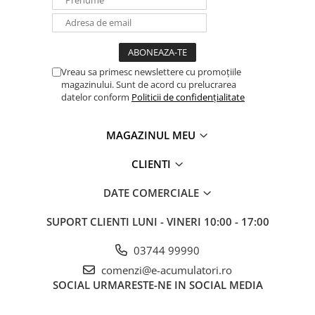
Panouri portabile
Racire/Incalzire
Statii energie portabile
Vreau sa primesc newslettere cu promoțiile
Diverse
magazinului. Sunt de acord cu prelucrarea
datelor conform
Politicii de confidențialitate
Electrice
Intrerupatoare si prize
MAGAZINUL MEU
Dulapuri pentru cablare
structurata
CLIENTI
Sigurante
Tablouri electrice
DATE COMERCIALE
Lumina (Becuri si Lanterne)
SUPORT CLIENTI
LUNI - VINERI 10:00 - 17:00
Laptop & PC accesorii, baterii,
cabluri USB, prelungitoare USB
03744 99990
Cablu de date si Adaptoare
comenzi@e-acumulatori.ro
Solutii solare portabile
SOCIAL
URMARESTE-NE IN SOCIAL MEDIA
Lichidare de stoc