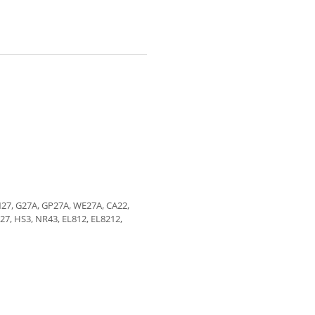
N27, G27A, GP27A, WE27A, CA22,
27, HS3, NR43, EL812, EL8212,