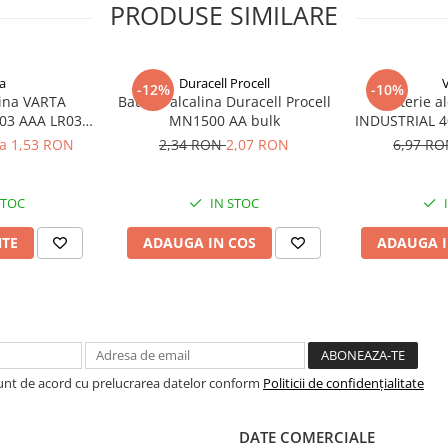
PRODUSE SIMILARE
a
Duracell Procell
-12%
-10%
lina VARTA
Baterie alcalina Duracell Procell
Baterie a
03 AAA LR03
MN1500 AA bulk
INDUSTRIAL 40
V
la 1,53 RON
2,34 RON
2,07 RON
6,97 R
STOC
IN STOC
NTE
ADAUGA IN COS
ADAUGA I
Sunt de acord cu prelucrarea datelor conform
Politicii de confidențialitate
DATE COMERCIALE