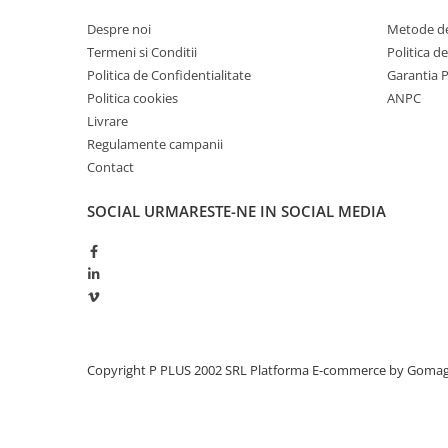
Redresoare, incarcatoare si testere
Despre noi
Metode de
Redresoare auto, moto, barci si
Termeni si Conditii
Politica d
stationare
Politica de Confidentialitate
Garantia 
Politica cookies
ANPC
Surse UPS
Livrare
UPS pentru centrale termice si
Regulamente campanii
sisteme de urgenta - acumulator
extern
Contact
UPS Calculatoare si Servere
UPS Trifazat
SOCIAL
URMARESTE-NE IN SOCIAL MEDIA
Stabilizatoare Tensiune
PDUs unitati de distributie a
energiei electrice
Cabinete baterii
Acumulatori UPS
Copyright P PLUS 2002 SRL
Platforma E-commerce by Goma
Drumetii / Camping
Accesorii
Frigidere portabile