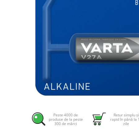
Incarcatoare acumulatori
Panouri fotovoltaice si accesorii
Panouri fotovoltaice
Sisteme prindere panouri
fotovoltaice
Accesorii
Invertoare
Invertoare Hibrid
Invertoare On-grid
Invertoare Off-grid
Controlere solare
MPPT
Distribuie
pe
PWM
Facebook
Peste 4000 de
Retur simplu și
Convertoare de tensiune
produse de la peste
rapid în până la 
300 de mărci
zile
Sisteme de stocare energie
LiFePO4