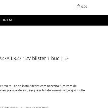
0,00
CONTACT
V27A LR27 12V blister 1 buc | E-
pentru multe aplicatii diferite care necesita furnizare de
nterne, pompe de insulina pana la telecomezi de garaj si multe
en informativ, nu este contractual