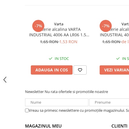
Acumulatori VRLA AGM/GEL /
Tractiune / LiFePo4
Baterii si acumulatori gel si VRLA
6-12 V
Varta
Vart
-7%
-7%
Baterie alcalina VARTA
Baterie alca
Baterii si acumulatori AGM VRLA
INDUSTRIAL 4006 AA LR06 1.5V
INDUSTRIAL 40
de 6-12 V
bulk
1.5
1,65 RON
1,53 RON
1,65 RON
de 
Acumulatori Moto, ATV
GEL
IN STOC
IN 
AGM
Li-Ion
ADAUGA IN COS
VEZI VARIA
SLA AGM (Sealed Lead Acid)
Deep Cycle - Tractiune/Semi-
Tractiune
Newsletter
Nu rata ofertele si promotiile noastre
Marine & Caravan
APC
Vreau sa primesc newslettere cu promoțiile magazinului. 
Pachete acumulatori VRLA
Sisteme de management (BMS)
MAGAZINUL MEU
CLIENTI