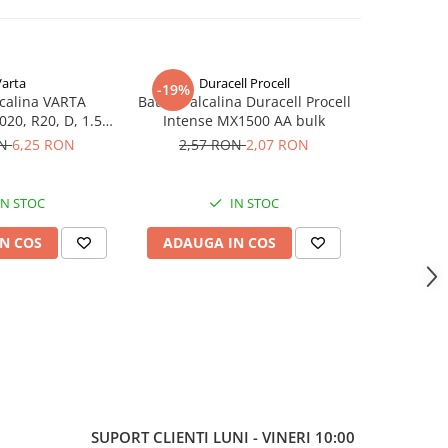
Varta
Duracell Procell
-19%
-22%
lcalina VARTA
Baterie alcalina Duracell Procell
Baterie al
20, R20, D, 1.5V,
Intense MX1500 AA bulk
Power D R
bulk
ON
6,25 RON
2,57 RON
2,07 RON
15,26
IN STOC
IN STOC
N COS
ADAUGA IN COS
ADAUG
SUPORT CLIENTI
LUNI - VINERI 10:00