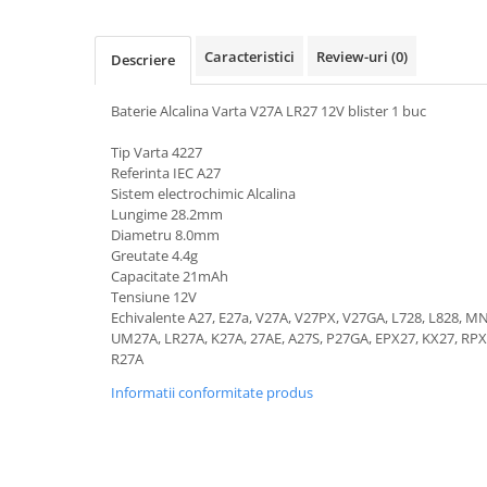
Pachete complete stocare energie
Sisteme de Stocare Comerciale
Caracteristici
Review-uri
(0)
Descriere
Sisteme fotovoltaice complete
Baterie Alcalina Varta V27A LR27 12V blister 1 buc
Sisteme fotovoltaice de putere
mica (rulota/caravan/case de
Tip Varta 4227
vacanta)
Sisteme fotovoltaice profesionale
Referinta IEC A27
Sistem electrochimic Alcalina
Pachete sisteme fotovoltaice
Lungime 28.2mm
Diametru 8.0mm
Statii de incarcare vehicule
Greutate 4.4g
electrice
Capacitate 21mAh
Statii de incarcare
Tensiune 12V
Echivalente A27, E27a, V27A, V27PX, V27GA, L728, L828, M
Cabluri de incarcare vehicule
UM27A, LR27A, K27A, 27AE, A27S, P27GA, EPX27, KX27, RPX
electrice
R27A
Prize de incarcare vehicule
Informatii conformitate produs
electrice
Accesorii
Turbine eoliene pentru casă