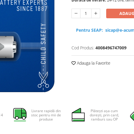
ADAUG
Pentru SEAP:
sicap@e-acum
Cod Produs:
4008496747009
Adauga la Favorite
Livrare rapidă din
Plătești așa cum
14
stoc pentru mii de
dorești, prin card,
produse
ramburs sau OP