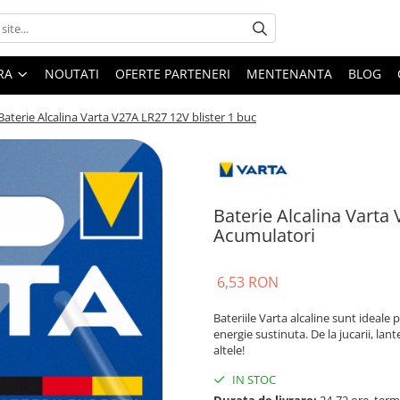
ARA
NOUTATI
OFERTE PARTENERI
MENTENANTA
BLOG
Baterie Alcalina Varta V27A LR27 12V blister 1 buc
Baterie Alcalina Varta 
Acumulatori
6,53 RON
Bateriile Varta alcaline sunt ideale 
energie sustinuta. De la jucarii, la
altele!
IN STOC
Durata de livrare:
24-72 ore, term