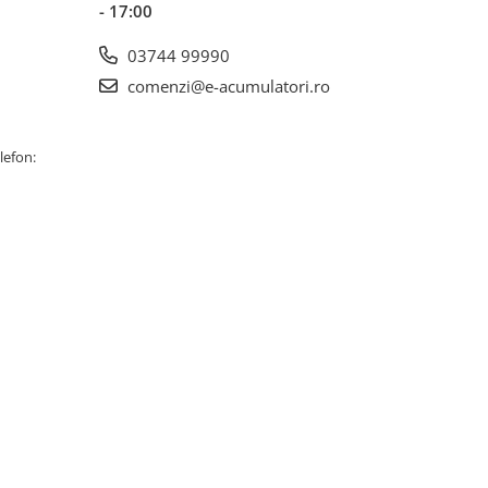
- 17:00
03744 99990
comenzi@e-acumulatori.ro
lefon: