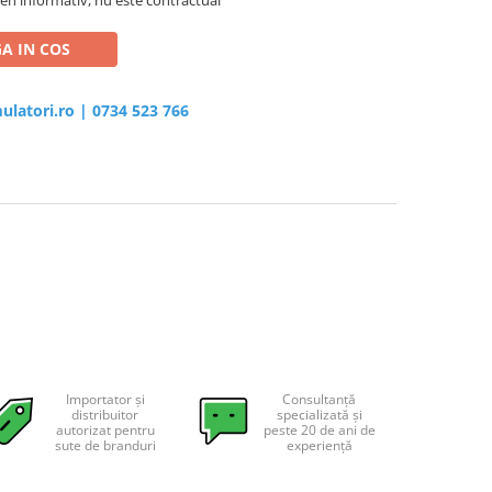
A IN COS
ulatori.ro
|
0734 523 766
Importator și
Consultanță
distribuitor
specializată și
autorizat pentru
peste 20 de ani de
sute de branduri
experiență