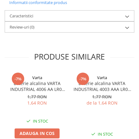
Informatii conformitate produs
Utilizare:
Respecta polaritatea (+/-)
Caracteristici
Nu arunca in foc
Review-uri
(0)
Nu reincarca
Nu dezasambla
Nu lasa la indemana copiilor
Nu utiliza baterii noi impreuna cu cele uzate
Nu utiliza in acelasi timp diferite marci sau diferite tipuri de baterii
PRODUSE SIMILARE
Varta
Varta
-7%
-7%
Baterie alcalina VARTA
Baterie alcalina VARTA
INDUSTRIAL 4006 AA LR06
INDUSTRIAL 4003 AAA LR03
1.5V bulk
1.5V
1,77 RON
1,77 RON
1,64 RON
de la 1,64 RON
IN STOC
ADAUGA IN COS
IN STOC