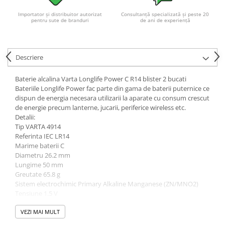
Importator și distribuitor autorizat
Consultanță specializată și peste 20
pentru sute de branduri
de ani de experiență
Descriere
Baterie alcalina Varta Longlife Power C R14 blister 2 bucati
Bateriile Longlife Power fac parte din gama de baterii puternice ce
dispun de energia necesara utilizarii la aparate cu consum crescut
de energie precum lanterne, jucarii, periferice wireless etc.
Detalii:
Tip VARTA 4914
Referinta IEC LR14
Marime baterii C
Diametru 26.2 mm
Lungime 50 mm
Greutate 65.8 g
Sistem electrochimic Primary Alkaline Manganese (ZN/MNO2)
Tensiune 1.5 V
Tip: C (R14)
Fabricate in Germania!
VEZI MAI MULT