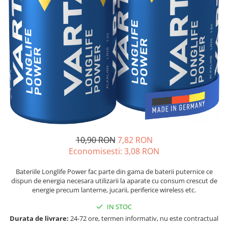
Sisteme de management (BMS)
Redresoare, incarcatoare si testere
Redresoare auto, moto, barci si
stationare
10,90 RON
7,82 RON
Economisesti:
3,08
RON
Bateriile Longlife Power fac parte din gama de baterii puternice ce
dispun de energia necesara utilizarii la aparate cu consum crescut de
energie precum lanterne, jucarii, periferice wireless etc.
IN STOC
Durata de livrare:
24-72 ore, termen informativ, nu este contractual