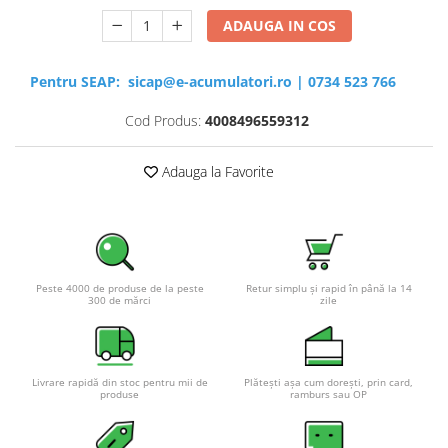
ADAUGA IN COS
Pentru SEAP:
sicap@e-acumulatori.ro
|
0734 523 766
Cod Produs:
4008496559312
Adauga la Favorite
Peste 4000 de produse de la peste
Retur simplu și rapid în până la 14
300 de mărci
zile
Livrare rapidă din stoc pentru mii de
Plătești așa cum dorești, prin card,
produse
ramburs sau OP