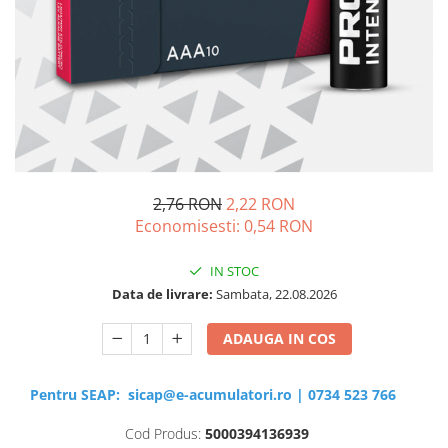
Sisteme de management (BMS)
Redresoare, incarcatoare si testere
Redresoare auto, moto, barci si
stationare
2,76 RON
2,22 RON
Economisesti:
0,54
RON
IN STOC
Data de livrare:
Sambata, 22.08.2026
ADAUGA IN COS
Pentru SEAP:
sicap@e-acumulatori.ro
|
0734 523 766
Cod Produs:
5000394136939