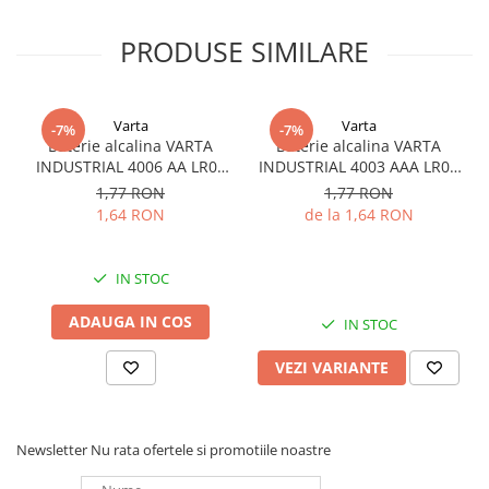
PRODUSE SIMILARE
Varta
Varta
-7%
-7%
Baterie alcalina VARTA
Baterie alcalina VARTA
INDUSTRIAL 4006 AA LR06
INDUSTRIAL 4003 AAA LR03
1.5V bulk
1.5V
1,77 RON
1,77 RON
1,64 RON
de la 1,64 RON
IN STOC
ADAUGA IN COS
IN STOC
VEZI VARIANTE
Newsletter
Nu rata ofertele si promotiile noastre