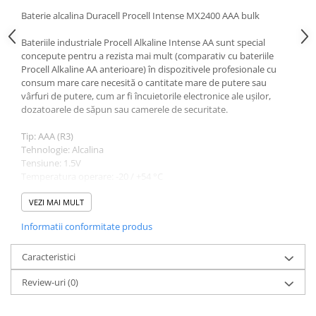
Baterie alcalina Duracell Procell Intense MX2400 AAA bulk
Bateriile industriale Procell Alkaline Intense AA sunt special
concepute pentru a rezista mai mult (comparativ cu bateriile
Procell Alkaline AA anterioare) în dispozitivele profesionale cu
consum mare care necesită o cantitate mare de putere sau
vârfuri de putere, cum ar fi încuietorile electronice ale ușilor,
dozatoarele de săpun sau camerele de securitate.
Tip: AAA (R3)
Tehnologie: Alcalina
Tensiune: 1.5V
Temperatura operare: -20 / +54 °C
Greutate: 24g
VEZI MAI MULT
Informatii conformitate produs
Caracteristici
Review-uri
(0)