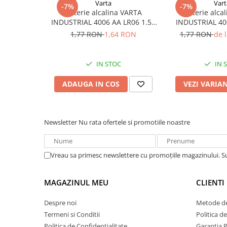
Varta
Vart
-7%
-7%
Redresoare, incarcatoare si testere
Baterie alcalina VARTA
Baterie alca
INDUSTRIAL 4006 AA LR06 1.5V
INDUSTRIAL 40
Redresoare auto, moto, barci si
bulk
1.5
1,77 RON
1,64 RON
1,77 RON
de 
stationare
Surse UPS
UPS pentru centrale termice si
IN STOC
IN 
sisteme de urgenta - acumulator
extern
ADAUGA IN COS
VEZI VARIA
UPS Calculatoare si Servere
UPS Trifazat
Stabilizatoare Tensiune
Newsletter
Nu rata ofertele si promotiile noastre
PDUs unitati de distributie a
energiei electrice
Vreau sa primesc newslettere cu promoțiile magazinului. 
Cabinete baterii
Acumulatori UPS
MAGAZINUL MEU
CLIENTI
Drumetii / Camping
Despre noi
Metode de
Accesorii
Termeni si Conditii
Politica d
Frigidere portabile
Politica de Confidentialitate
Garantia 