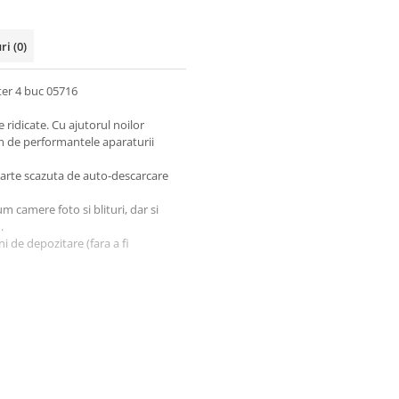
uri
(0)
ter 4 buc 05716
ridicate. Cu ajutorul noilor
m de performantele aparaturii
foarte scazuta de auto-descarcare
 camere foto si blituri, dar si
.
 de depozitare (fara a fi