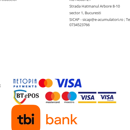
Strada Hatmanul Arbore 8-10
sector 1, Bucuresti
SICAP - sicap@e-acumulatori.ro ; Te
0734523766
g