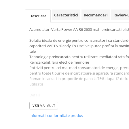
Pachete complete stocare energie
Sisteme de Stocare Comerciale
Caracteristici
Recomandari
Review-
Descriere
Sisteme fotovoltaice complete
Acumulatori Varta Power AA R6 2600 mah preincarcati blis
Sisteme fotovoltaice de putere
mica (rulota/caravan/case de
Solutia ideala de energie pentru consumatorii cu standarde 
vacanta)
Sisteme fotovoltaice profesionale
capacitati VARTA “Ready To Use” vei putea profita la maxi
tale
Pachete sisteme fotovoltaice
Tehnologie preincarcata pentru utilizare imediata si rata 
Reincarcabil, fara efect de memorie
Statii de incarcare vehicule
Potriviti pentru cei mai mari consumatori de energie, precum
electrice
pentru toate tipurile de incarcatoare si aparatura standard
Statii de incarcare
Raman incarcati in proportie de pana la 75% dupa 12 de luni
utilizati)
Cabluri de incarcare vehicule
electrice
Detalii
Prize de incarcare vehicule
Tip VARTA 05716
electrice
Referinta IEC HR06
VEZI MAI MULT
Dimensiune AA(R6)
Accesorii
Informatii conformitate produs
Lungime 14.5mm
Diametru 50.5mm
Turbine eoliene pentru casă
Greutate 30.0 gr