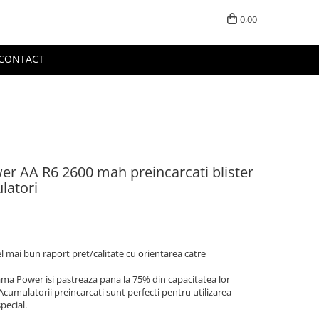
0,00
CONTACT
er AA R6 2600 mah preincarcati blister
latori
 mai bun raport pret/calitate cu orientarea catre
ama Power isi pastreaza pana la 75% din capacitatea lor
 Acumulatorii preincarcati sunt perfecti pentru utilizarea
pecial.