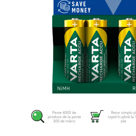
Incarcatoare acumulatori
Panouri fotovoltaice si accesorii
Panouri fotovoltaice
Sisteme prindere panouri
fotovoltaice
Accesorii
Invertoare
Invertoare Hibrid
Invertoare On-grid
Invertoare Off-grid
Controlere solare
MPPT
Distribuie
pe
PWM
Facebook
Peste 4000 de
Retur simplu și
Convertoare de tensiune
produse de la peste
rapid în până la 
300 de mărci
zile
Sisteme de stocare energie
LiFePO4