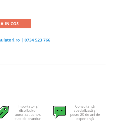
A IN COS
ulatori.ro
|
0734 523 766
Importator și
Consultanță
distribuitor
specializată și
autorizat pentru
peste 20 de ani de
sute de branduri
experiență