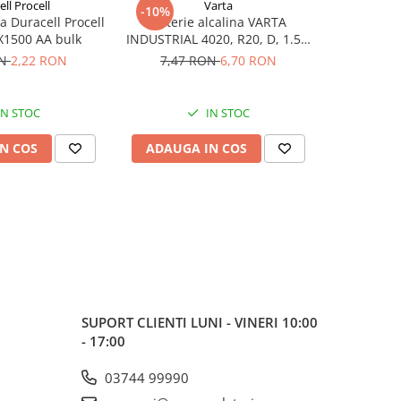
ll Procell
Varta
Du
-10%
-20%
na Duracell Procell
Baterie alcalina VARTA
Baterie alc
X1500 AA bulk
INDUSTRIAL 4020, R20, D, 1.5V,
Intense
bulk
ON
2,22 RON
7,47 RON
6,70 RON
2,76
IN STOC
IN STOC
N COS
ADAUGA IN COS
ADAUG
SUPORT CLIENTI
LUNI - VINERI 10:00
- 17:00
03744 99990