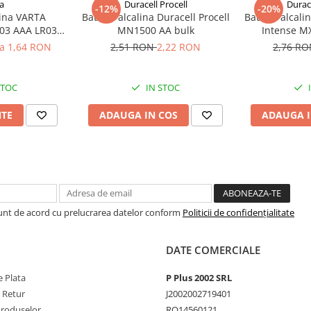
a
Duracell Procell
Durace
-12%
-20%
lina VARTA
Baterie alcalina Duracell Procell
Baterie alcali
03 AAA LR03
MN1500 AA bulk
Intense M
V
la 1,64 RON
2,51 RON
2,22 RON
2,76 R
STOC
IN STOC
NTE
ADAUGA IN COS
ADAUGA I
Sunt de acord cu prelucrarea datelor conform
Politicii de confidențialitate
DATE COMERCIALE
 Plata
P Plus 2002 SRL
e Retur
J2002002719401
Produselor
RO14560121