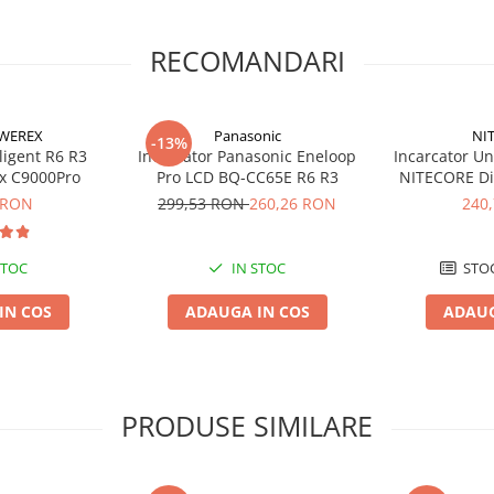
RECOMANDARI
WEREX
Panasonic
NI
-13%
ligent R6 R3
Incarcator Panasonic Eneloop
Incarcator Un
x C9000Pro
Pro LCD BQ-CC65E R6 R3
NITECORE Di
adap
 RON
299,53 RON
260,26 RON
240
STOC
IN STOC
STOC
IN COS
ADAUGA IN COS
ADAUG
PRODUSE SIMILARE