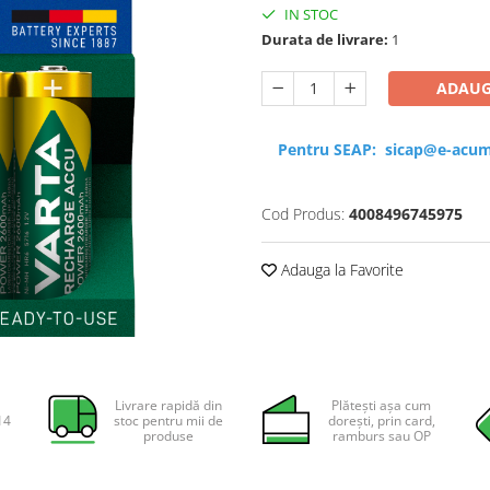
IN STOC
Durata de livrare:
1
ADAUG
Pentru SEAP:
sicap@e-acum
Cod Produs:
4008496745975
Adauga la Favorite
Livrare rapidă din
Plătești așa cum
14
stoc pentru mii de
dorești, prin card,
produse
ramburs sau OP