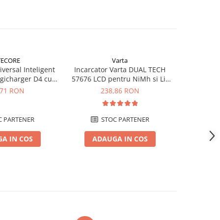
TECORE
Varta
iversal Inteligent
Incarcator Varta DUAL TECH
Incarcator
gicharger D4 cu
57676 LCD pentru NiMh si Li-
NITECORE 
tor auto
Ion
a
,71 RON
238,86 RON
2
 PARTENER
STOC PARTENER
A IN COS
ADAUGA IN COS
ADA