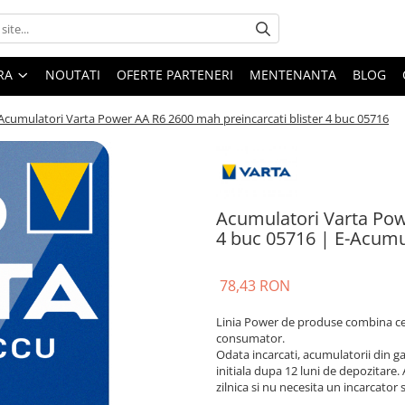
ARA
NOUTATI
OFERTE PARTENERI
MENTENANTA
BLOG
Acumulatori Varta Power AA R6 2600 mah preincarcati blister 4 buc 05716
Acumulatori Varta Pow
4 buc 05716 | E-Acumu
78,43 RON
Linia Power de produse combina cel
consumator.
Odata incarcati, acumulatorii din g
initiala dupa 12 luni de depozitare.
zilnica si nu necesita un incarcator s