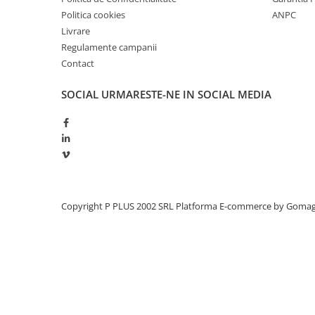
Politica cookies
ANPC
Panouri portabile
Livrare
Racire/Incalzire
Regulamente campanii
Statii energie portabile
Contact
Diverse
SOCIAL
URMARESTE-NE IN SOCIAL MEDIA
Electrice
Intrerupatoare si prize
Dulapuri pentru cablare
structurata
Sigurante
Tablouri electrice
Copyright P PLUS 2002 SRL
Platforma E-commerce by Goma
Lumina (Becuri si Lanterne)
Laptop & PC accesorii, baterii,
cabluri USB, prelungitoare USB
Cablu de date si Adaptoare
Solutii solare portabile
Lichidare de stoc