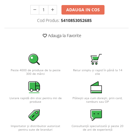
Pachete complete stocare energie
ADAUGA IN COS
Sisteme de Stocare Comerciale
Cod Produs:
5410853052685
Sisteme fotovoltaice complete
Sisteme fotovoltaice de putere
Adauga la Favorite
mica (rulota/caravan/case de
vacanta)
Sisteme fotovoltaice profesionale
Pachete sisteme fotovoltaice
Statii de incarcare vehicule
Peste 4000 de produse de la peste
Retur simplu și rapid în până la 14
electrice
300 de mărci
zile
Statii de incarcare
Cabluri de incarcare vehicule
electrice
Livrare rapidă din stoc pentru mii de
Plătești așa cum dorești, prin card,
produse
ramburs sau OP
Prize de incarcare vehicule
electrice
Accesorii
Importator și distribuitor autorizat
Consultanță specializată și peste 20
Turbine eoliene pentru casă
pentru sute de branduri
de ani de experiență