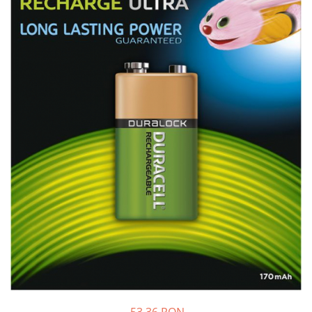
Sisteme de management (BMS)
Redresoare, incarcatoare si testere
Redresoare auto, moto, barci si
stationare
53,36 RON