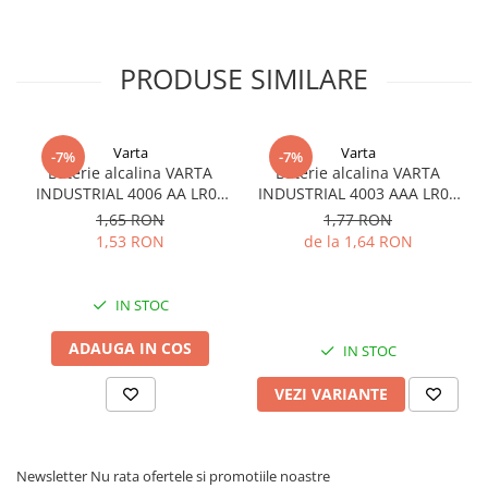
PRODUSE SIMILARE
Varta
Varta
-7%
-7%
Baterie alcalina VARTA
Baterie alcalina VARTA
INDUSTRIAL 4006 AA LR06
INDUSTRIAL 4003 AAA LR03
1.5V bulk
1.5V
1,65 RON
1,77 RON
1,53 RON
de la 1,64 RON
IN STOC
ADAUGA IN COS
IN STOC
VEZI VARIANTE
Newsletter
Nu rata ofertele si promotiile noastre