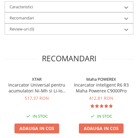
Caracteristici
Recomandari
Review-uri
(0)
RECOMANDARI
XTAR
Maha POWEREX
Incarcator Universal pentru
Incarcator inteligent R6 R3
acumulatori Ni-Mh si Li-Ion
Maha Powerex C9000Pro
Xtar VP4 Plus Dragon
517,37 RON
412,81 RON
IN STOC
IN STOC
ADAUGA IN COS
ADAUGA IN COS