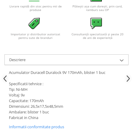
Livrare rapidă din stoc pentru mii de
Plătești așa cum dorești, prin card,
produse
ramburs sau OP
Importator și distribuitor autorizat
Consultanță specializată și peste 20
pentru sute de branduri
de ani de experiență
Descriere
Acumulator Duracell Duralock 9V 170mAh, blister 1 buc
Specificatii tehnice :
Tip: Ni-MH
Voltaj: 9v
Capacitate: 170mAh
Dimensiuni: 26,5x17,5x48,5mm
Ambalare: blister 1 buc
Fabricat in China
Informatii conformitate produs