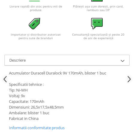
Livrare rapidă din stoc pentru mii de
Plătești așa cum dorești, prin card,
produse
ramburs sau OP
Importator și distribuitor autorizat
Consultanță specializată și peste 20
pentru sute de branduri
de ani de experiență
Descriere
Acumulator Duracell Duralock 9V 170mAh, blister 1 buc
Specificatii tehnice :
Tip: Ni-MH
Voltaj: 9v
Capacitate: 170mAh
Dimensiuni: 26,5x17,5x48,5mm
Ambalare: blister 1 buc
Fabricat in China
Informatii conformitate produs