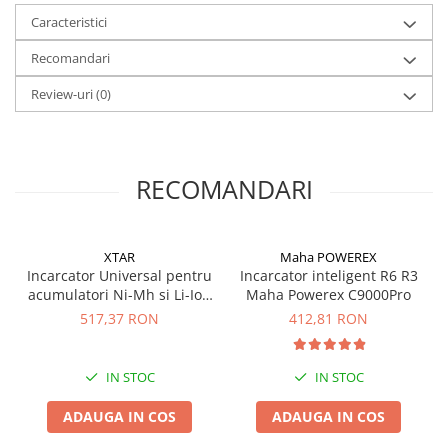
Caracteristici
Recomandari
Review-uri
(0)
RECOMANDARI
XTAR
Maha POWEREX
Incarcator Universal pentru
Incarcator inteligent R6 R3
acumulatori Ni-Mh si Li-Ion
Maha Powerex C9000Pro
Xtar VP4 Plus Dragon
517,37 RON
412,81 RON
IN STOC
IN STOC
ADAUGA IN COS
ADAUGA IN COS