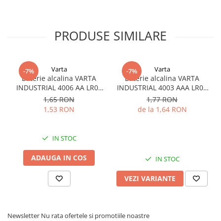
PRODUSE SIMILARE
Varta
Varta
-7%
-7%
Baterie alcalina VARTA
Baterie alcalina VARTA
INDUSTRIAL 4006 AA LR06
INDUSTRIAL 4003 AAA LR03
1.5V bulk
1.5V
1,65 RON
1,77 RON
1,53 RON
de la 1,64 RON
IN STOC
ADAUGA IN COS
IN STOC
VEZI VARIANTE
Newsletter
Nu rata ofertele si promotiile noastre