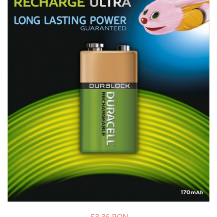
Sisteme de management (BMS)
Redresoare, incarcatoare si testere
Redresoare auto, moto, barci si
stationare
53,36 RON