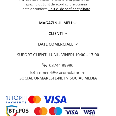
UPS
magazinului. Sunt de acord cu prelucrarea
datelor conform
Politicii de confidențialitate
Acumulatori
Diverse
MAGAZINUL MEU
Invertoare
CLIENTI
Sisteme de prindere
Statii de incarcare EV
DATE COMERCIALE
OUTLET
SUPORT CLIENTI
LUNI - VINERI 10:00 - 17:00
Pompe de caldura
03744 99990
comenzi@e-acumulatori.ro
SOCIAL
URMARESTE-NE IN SOCIAL MEDIA