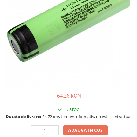
Incarcatoare acumulatori
Panouri fotovoltaice si accesorii
Panouri fotovoltaice
Sisteme prindere panouri
fotovoltaice
Accesorii
Invertoare
Invertoare Hibrid
Invertoare On-grid
Invertoare Off-grid
Controlere solare
64,26 RON
MPPT
PWM
IN STOC
Durata de livrare:
24-72 ore, termen informativ, nu este contractual
Convertoare de tensiune
Sisteme de stocare energie
ADAUGA IN COS
LiFePO4