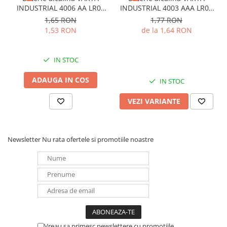
INDUSTRIAL 4006 AA LR06
INDUSTRIAL 4003 AAA LR03
Panouri portabile
1.5V bulk
1.5V
1,65 RON
1,77 RON
Racire/Incalzire
1,53 RON
de la 1,64 RON
Statii energie portabile
Diverse
IN STOC
Electrice
ADAUGA IN COS
IN STOC
Intrerupatoare si prize
Dulapuri pentru cablare
VEZI VARIANTE
structurata
Sigurante
Tablouri electrice
Newsletter
Nu rata ofertele si promotiile noastre
Lumina (Becuri si Lanterne)
Laptop & PC accesorii, baterii,
cabluri USB, prelungitoare USB
Cablu de date si Adaptoare
Solutii solare portabile
Lichidare de stoc
Vreau sa primesc newslettere cu promoțiile