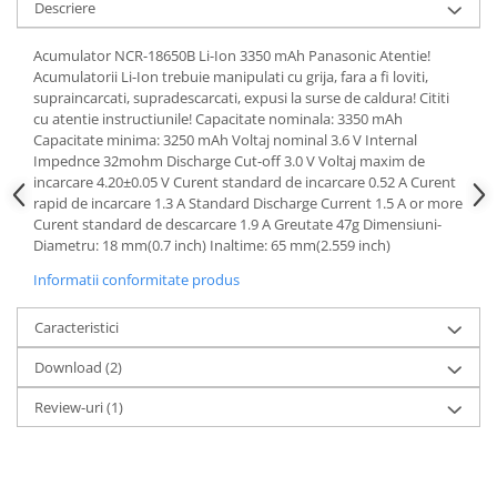
Acumulatori VRLA AGM/GEL /
Descriere
Tractiune / LiFePo4
Acumulator NCR-18650B Li-Ion 3350 mAh Panasonic Atentie!
Baterii si acumulatori gel si VRLA
Acumulatorii Li-Ion trebuie manipulati cu grija, fara a fi loviti,
6-12 V
supraincarcati, supradescarcati, expusi la surse de caldura! Cititi
Baterii si acumulatori AGM VRLA
cu atentie instructiunile! Capacitate nominala: 3350 mAh
de 6-12 V
Capacitate minima: 3250 mAh Voltaj nominal 3.6 V Internal
Impednce 32mohm Discharge Cut-off 3.0 V Voltaj maxim de
Acumulatori Moto, ATV
incarcare 4.20±0.05 V Curent standard de incarcare 0.52 A Curent
rapid de incarcare 1.3 A Standard Discharge Current 1.5 A or more
GEL
Curent standard de descarcare 1.9 A Greutate 47g Dimensiuni-
AGM
Diametru: 18 mm(0.7 inch) Inaltime: 65 mm(2.559 inch)
Li-Ion
Informatii conformitate produs
SLA AGM (Sealed Lead Acid)
Deep Cycle - Tractiune/Semi-
Caracteristici
Tractiune
Download (2)
Marine & Caravan
Review-uri
(1)
APC
Pachete acumulatori VRLA
Sisteme de management (BMS)