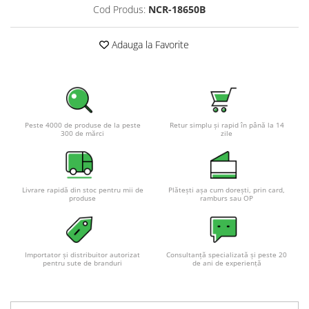
Cod Produs:
NCR-18650B
Pachete complete stocare energie
Sisteme de Stocare Comerciale
Adauga la Favorite
Sisteme fotovoltaice complete
Sisteme fotovoltaice de putere
mica (rulota/caravan/case de
vacanta)
Sisteme fotovoltaice profesionale
Peste 4000 de produse de la peste
Retur simplu și rapid în până la 14
Pachete sisteme fotovoltaice
300 de mărci
zile
Statii de incarcare vehicule
electrice
Statii de incarcare
Livrare rapidă din stoc pentru mii de
Plătești așa cum dorești, prin card,
produse
ramburs sau OP
Cabluri de incarcare vehicule
electrice
Prize de incarcare vehicule
electrice
Importator și distribuitor autorizat
Consultanță specializată și peste 20
pentru sute de branduri
de ani de experiență
Accesorii
Turbine eoliene pentru casă