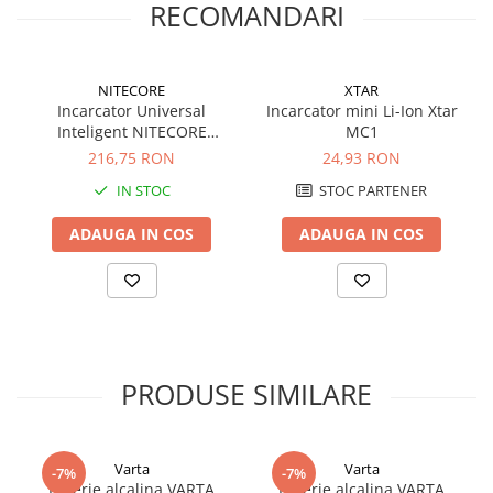
RECOMANDARI
Redresoare, incarcatoare si testere
Redresoare auto, moto, barci si
stationare
NITECORE
XTAR
Surse UPS
Incarcator Universal
Incarcator mini Li-Ion Xtar
Inteligent NITECORE
MC1
UPS pentru centrale termice si
Digicharger D4 fara adaptor
216,75 RON
24,93 RON
sisteme de urgenta - acumulator
auto
extern
IN STOC
STOC PARTENER
UPS Calculatoare si Servere
UPS Trifazat
ADAUGA IN COS
ADAUGA IN COS
Stabilizatoare Tensiune
PDUs unitati de distributie a
energiei electrice
Cabinete baterii
PRODUSE SIMILARE
Acumulatori UPS
Drumetii / Camping
Accesorii
Varta
Varta
-7%
-7%
Frigidere portabile
Baterie alcalina VARTA
Baterie alcalina VARTA