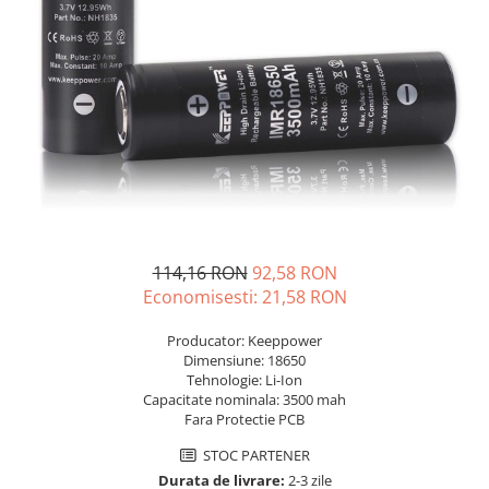
Sisteme de management (BMS)
Redresoare, incarcatoare si testere
Redresoare auto, moto, barci si
stationare
114,16 RON
92,58 RON
Economisesti:
21,58
RON
Producator: Keeppower
Dimensiune: 18650
Tehnologie: Li-Ion
Capacitate nominala: 3500 mah
Fara Protectie PCB
STOC PARTENER
Durata de livrare:
2-3 zile