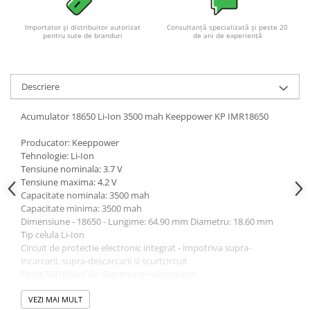
Importator și distribuitor autorizat
Consultanță specializată și peste 20
pentru sute de branduri
de ani de experiență
Descriere
Acumulator 18650 Li-Ion 3500 mah Keeppower KP IMR18650
Producator: Keeppower
Tehnologie: Li-Ion
Tensiune nominala: 3.7 V
Tensiune maxima: 4.2 V
Capacitate nominala: 3500 mah
Capacitate minima: 3500 mah
Dimensiune - 18650 - Lungime: 64.90 mm Diametru: 18.60 mm
Tip celula Li-Ion
Circuit de protectie electronic integrat - impotriva supra-
incarcarii, supra-descarcarii si scurtcircuit
Peste 500 cicluri de descarcare-reincarcare!
Atentie!
VEZI MAI MULT