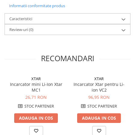
Informatii conformitate produs
Nu incinerati
Nu demontati
Nu scurtcircuitati contactele pozitive si negative
Caracteristici
Nu expuneti la caldura
Review-uri
(0)
Nu descarcati complet
Nu folositi forta pentru a instala o baterie li-ion
Folositi numai incarcatoare de acumulatori de calitate
Incarcati complet acumulatorul inainte de prima utilizare!
RECOMANDARI
XTAR
XTAR
Incarcator mini Li-Ion Xtar
Incarcator Xtar pentru Li-
MC1
ion VC2
26,71 RON
96,95 RON
STOC PARTENER
STOC PARTENER
ADAUGA IN COS
ADAUGA IN COS