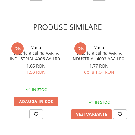
PRODUSE SIMILARE
Varta
Varta
-7%
-7%
Baterie alcalina VARTA
Baterie alcalina VARTA
INDUSTRIAL 4006 AA LR06
INDUSTRIAL 4003 AAA LR03
1.5V bulk
1.5V
1,65 RON
1,77 RON
1,53 RON
de la 1,64 RON
IN STOC
ADAUGA IN COS
IN STOC
VEZI VARIANTE