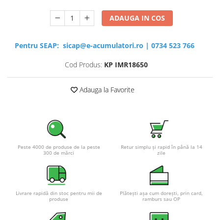
ADAUGA IN COS
Pentru SEAP:
sicap@e-acumulatori.ro
|
0734 523 766
Cod Produs:
KP IMR18650
Adauga la Favorite
Peste 4000 de produse de la peste
Retur simplu și rapid în până la 14
300 de mărci
zile
Livrare rapidă din stoc pentru mii de
Plătești așa cum dorești, prin card,
produse
ramburs sau OP