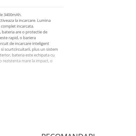
 de 3400mAh.
ctiveaza la incarcare. Lumina
e complet incarcata.
, bateria are o protectie de
este rapid, o bariera
cuit de incarcare inteligent
i scurtcircuitarii, plus un sistem
xterior, bateria este echipata cu
 o rezistenta mare la impact, o
ve si negative corespund
a bateria sa fie incarcata la
de lungi
nclude un cablu de incarcare.