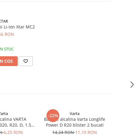
XTAR
i Li-Ion Xtar MC2
56 RON
IN STOC
N COS
Varta
Varta
-22%
lcalina VARTA
Baterie alcalina Varta Longlife
Baterie Va
20, R20, D, 1.5V,
Power D R20 blister 2 bucati
AAA Zinc-C
bulk
ON
6,25 RON
14,24 RON
11,10 RON