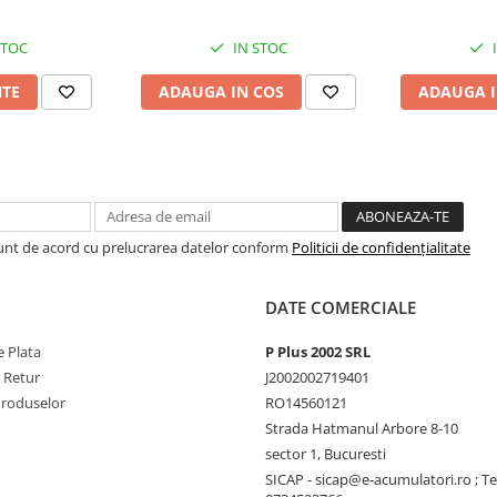
STOC
IN STOC
NTE
ADAUGA IN COS
ADAUGA I
Sunt de acord cu prelucrarea datelor conform
Politicii de confidențialitate
DATE COMERCIALE
 Plata
P Plus 2002 SRL
e Retur
J2002002719401
Produselor
RO14560121
Strada Hatmanul Arbore 8-10
sector 1, Bucuresti
SICAP - sicap@e-acumulatori.ro ; Te