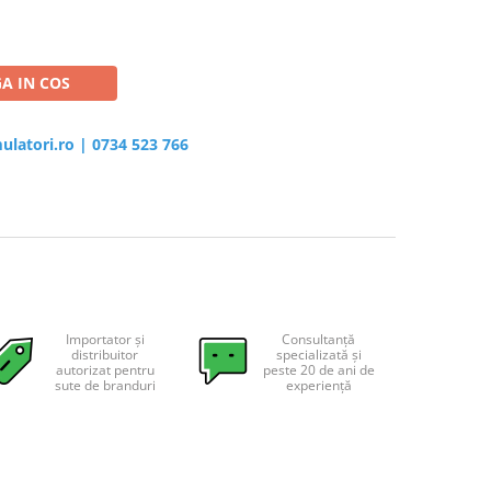
A IN COS
ulatori.ro
|
0734 523 766
Importator și
Consultanță
distribuitor
specializată și
autorizat pentru
peste 20 de ani de
sute de branduri
experiență