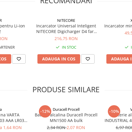
RECOMANDARI
R
NITECORE
pentru Li-ion
Incarcator Universal Inteligent
Incarcator min
2
NITECORE Digicharger D4 fara
49,
adaptor auto
 RON
216,75 RON
ARTENER
IN STOC
COS
ADAUGA IN COS
ADAUGA I
PRODUSE SIMILARE
a
Duracell Procell
-12%
-10%
lina VARTA
Baterie alcalina Duracell Procell
Baterie a
03 AAA LR03
MN1500 AA bulk
INDUSTRIAL 40
V
la 1,64 RON
2,34 RON
2,07 RON
6,97 R