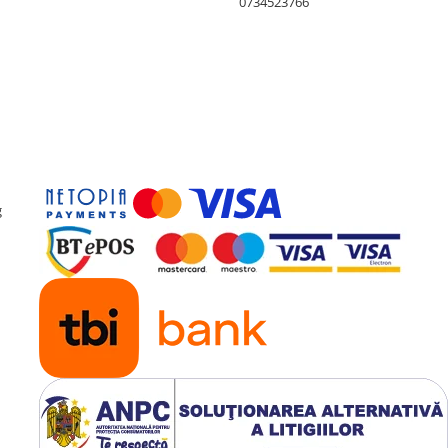
0734523766
g