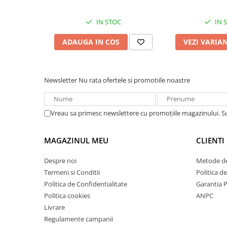
Redresoare, incarcatoare si testere
IN STOC
IN 
Redresoare auto, moto, barci si
stationare
ADAUGA IN COS
VEZI VARIA
Surse UPS
UPS pentru centrale termice si
sisteme de urgenta - acumulator
Newsletter
Nu rata ofertele si promotiile noastre
extern
UPS Calculatoare si Servere
UPS Trifazat
Vreau sa primesc newslettere cu promoțiile magazinului. 
Stabilizatoare Tensiune
PDUs unitati de distributie a
MAGAZINUL MEU
CLIENTI
energiei electrice
Despre noi
Metode de
Cabinete baterii
Termeni si Conditii
Politica d
Acumulatori UPS
Politica de Confidentialitate
Garantia 
Drumetii / Camping
Politica cookies
ANPC
Accesorii
Livrare
Regulamente campanii
Frigidere portabile