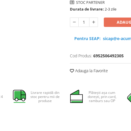
STOC PARTENER
Durata de livrare:
2-3 zile
ADAUG
Pentru SEAP:
sicap@e-acum
Cod Produs:
6952506492305
Adauga la Favorite
Livrare rapidă din
Plătești așa cum
14
stoc pentru mii de
dorești, prin card,
produse
ramburs sau OP