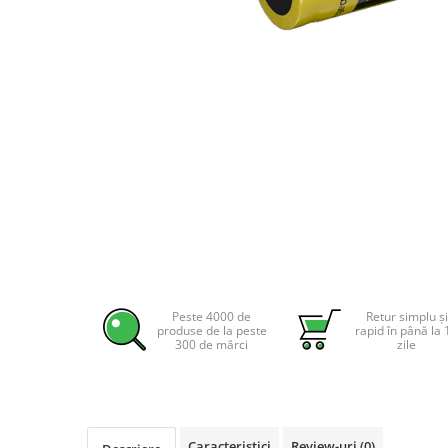
Incarcatoare acumulatori
Panouri fotovoltaice si accesorii
Panouri fotovoltaice
Sisteme prindere panouri
fotovoltaice
Accesorii
Invertoare
Distribuie
Invertoare Hibrid
pe
Invertoare On-grid
Facebook
Invertoare Off-grid
Controlere solare
Peste 4000 de
Retur simplu și
MPPT
produse de la peste
rapid în până la 
300 de mărci
zile
PWM
Convertoare de tensiune
Sisteme de stocare energie
LiFePO4
Caracteristici
Review-uri
(0)