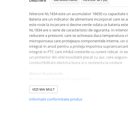
Descriere
Pachete complete stocare energie
Nitecore NL1834 este un acumulator 18650 cu capacitate
Sisteme de Stocare Comerciale
Bateria are un indicator de alimentare incorporat care se a
Sisteme fotovoltaice complete
este rosie la incarcare si devine verde odata ce bateria est
NL1834 are o serie de caracteristici de siguranta. In interior
Sisteme fotovoltaice de putere
reducere a presiunii, care se activeaza daca temperatura cr
mica (rulota/caravan/case de
microporoasa care protejeaza componentele interne, un cir
vacanta)
Sisteme fotovoltaice profesionale
integrat in anod pentru a proteja impotriva supraincarcarii s
integrat in PTC care inhibă cresterile cu curent ridicat. In e
Pachete sisteme fotovoltaice
un protector din otel inoxidabil placat cu aur, care asigura
Statii de incarcare vehicule
conductibilitate electrica buna si o rezistenta la oxidare.
electrice
Masuri de precautie
Statii de incarcare
Nu expuneti niciodata la apa sau foc
Cand incarcati sau utilizati, asigurati-va ca capetele poziti
Cabluri de incarcare vehicule
simbolurilor pozitive (+) si negative (-)
VEZI MAI MULT
electrice
Pentru a prelungi durata de viata a bateriei, se recomanda c
Prize de incarcare vehicule
Informatii conformitate produs
fiecare trei luni, atunci cand este neutilizata pentru perioa
electrice
A nu se lasa la indemana copiilor
Accesorii
Va rugam sa retineti ca pretul este pentru o baterie si nu i
Turbine eoliene pentru casă
Capacitate: 3400mAh