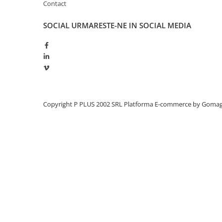
Contact
Panouri portabile
SOCIAL
URMARESTE-NE IN SOCIAL MEDIA
Racire/Incalzire
Statii energie portabile
Diverse
Electrice
Intrerupatoare si prize
Dulapuri pentru cablare
Copyright P PLUS 2002 SRL
Platforma E-commerce by Goma
structurata
Sigurante
Tablouri electrice
Lumina (Becuri si Lanterne)
Laptop & PC accesorii, baterii,
cabluri USB, prelungitoare USB
Cablu de date si Adaptoare
Solutii solare portabile
Lichidare de stoc