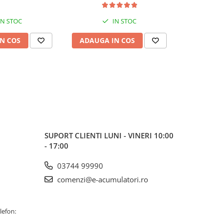
IN STOC
IN STOC
N COS
ADAUGA IN COS
ADAUG
SUPORT CLIENTI
LUNI - VINERI 10:00
- 17:00
03744 99990
comenzi@e-acumulatori.ro
lefon: