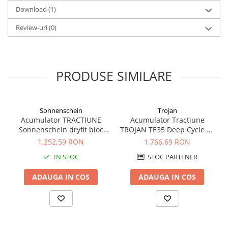
Echipamente medicale
Download (1)
Marine / Camping, energie regenerabila si sisteme fotovoltaice
Review-uri
(0)
PRODUSE SIMILARE
Sonnenschein
Trojan
Acumulator TRACTIUNE
Acumulator Tractiune
Sonnenschein dryfit bloc
TROJAN TE35 Deep Cycle 6V
GF12050V 12V 56 AH
245 Ah
1.252,59 RON
1.766,69 RON
IN STOC
STOC PARTENER
ADAUGA IN COS
ADAUGA IN COS