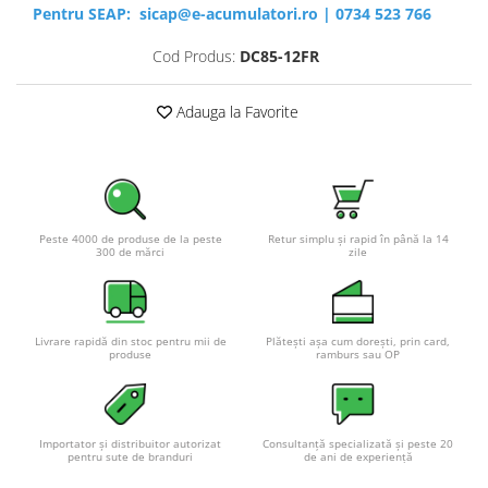
Pentru SEAP:
sicap@e-acumulatori.ro
|
0734 523 766
Cod Produs:
DC85-12FR
Adauga la Favorite
Peste 4000 de produse de la peste
Retur simplu și rapid în până la 14
300 de mărci
zile
Livrare rapidă din stoc pentru mii de
Plătești așa cum dorești, prin card,
produse
ramburs sau OP
Importator și distribuitor autorizat
Consultanță specializată și peste 20
pentru sute de branduri
de ani de experiență