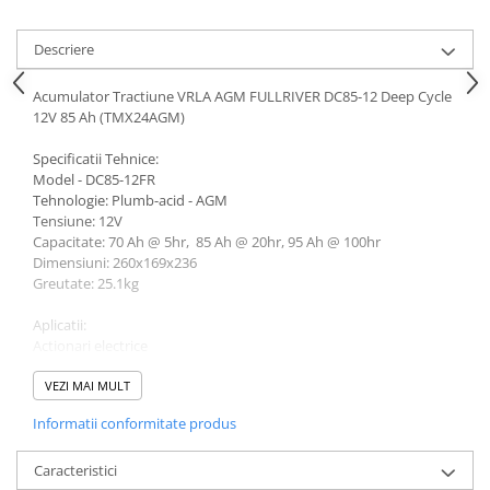
Descriere
Acumulator Tractiune VRLA AGM FULLRIVER DC85-12 Deep Cycle
12V 85 Ah (TMX24AGM)
Specificatii Tehnice:
Model - DC85-12FR
Tehnologie: Plumb-acid - AGM
Tensiune: 12V
Capacitate: 70 Ah @ 5hr, 85 Ah @ 20hr, 95 Ah @ 100hr
Dimensiuni: 260x169x236
Greutate: 25.1kg
Aplicatii:
Actionari electrice
Masini de golf si vehicule actionate electric, electrostivuitoare,
electrocare, masini de curatare podele si masini pentru maturat
VEZI MAI MULT
strazi
Informatii conformitate produs
Scaune cu rotile
Echipamente de putere, platforme si nacele ridicatoare, jucarii
actionate electric, sisteme de control, aspiratoare industriale
Caracteristici