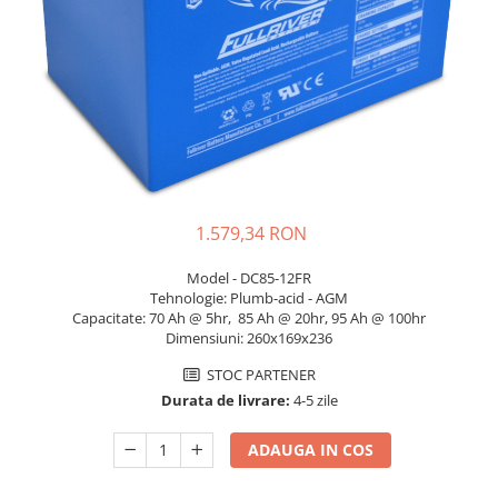
Sisteme de management (BMS)
Redresoare, incarcatoare si testere
Redresoare auto, moto, barci si
stationare
1.579,34 RON
Model - DC85-12FR
Tehnologie: Plumb-acid - AGM
Capacitate: 70 Ah @ 5hr, 85 Ah @ 20hr, 95 Ah @ 100hr
Dimensiuni: 260x169x236
STOC PARTENER
Durata de livrare:
4-5 zile
ADAUGA IN COS