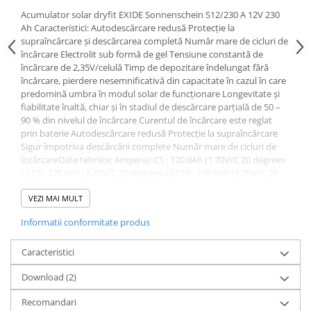
Acumulatori VRLA AGM/GEL /
Acumulator solar dryfit EXIDE Sonnenschein S12/230 A 12V 230
Tractiune / LiFePo4
Ah Caracteristici: Autodescărcare redusă Protecţie la
Baterii si acumulatori gel si VRLA
supraîncărcare și descărcarea completă Număr mare de cicluri de
6-12 V
încărcare Electrolit sub formă de gel Tensiune constantă de
încărcare de 2,35V/celulă Timp de depozitare îndelungat fără
Baterii si acumulatori AGM VRLA
încărcare, pierdere nesemnificativă din capacitate în cazul în care
de 6-12 V
predomină umbra în modul solar de funcţionare Longevitate și
fiabilitate înaltă, chiar și în stadiul de descărcare parțială de 50 –
Acumulatori Moto, ATV
90 % din nivelul de încărcare Curentul de încărcare este reglat
GEL
prin baterie Autodescărcare redusă Protecţie la supraîncărcare
Sigur împotriva descărcării complete Număr mare de cicluri de
AGM
încărcareDate tehnice: Amperaj: C1 : 120.0Ah (1.70V/C 20 degrees
Li-Ion
C) C5 : 170.0Ah (1.70V/C 20 degrees C) C10 : 190.0Ah (1.70V/C 20
SLA AGM (Sealed Lead Acid)
degrees C) C20 : 200.0Ah (1.75V/C 20 degrees C) C100: 230.0Ah
(1.80V/C 20 degrees C) Dimensiuni (L x l x H) 518x238x274 mm
VEZI MAI MULT
Deep Cycle - Tractiune/Semi-
Greutate: 67 kg Tensiune: 12 V Tip: plumb-gel Tehnologie: plumb-
Tractiune
Informatii conformitate produs
gel Part Number: NGSO120230HSOCADate tehnice: Amperaj: C1 :
Marine & Caravan
120.0Ah (1.70V/C 20 degrees C) C5 : 170.0Ah (1.70V/C 20 degrees
C) C10 : 190.0Ah (1.70V/C 20 degrees C) C20 : 200.0Ah (1.75V/C 20
Caracteristici
APC
degrees C) C100: 230.0Ah (1.80V/C 20 degrees C) Dimensiuni (L x l
Download (2)
x H) 518x238x274 mm Greutate: 67 kg Tensiune: 12 V Tip: plumb-
Pachete acumulatori VRLA
gel Tehnologie: plumb-gel Part Number: NGSO120230HSOCA
Sisteme de management (BMS)
Recomandari