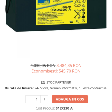
Incarcatoare acumulatori
Panouri fotovoltaice si accesorii
Panouri fotovoltaice
Sisteme prindere panouri
fotovoltaice
Accesorii
Invertoare
Invertoare Hibrid
Invertoare On-grid
4.030,05 RON
3.484,35 RON
Invertoare Off-grid
Economisesti:
545,70
RON
Controlere solare
MPPT
STOC PARTENER
Durata de livrare:
24-72 ore, termen informativ, nu este contractual
PWM
Convertoare de tensiune
ADAUGA IN COS
Sisteme de stocare energie
Cod Produs:
S12/230 A
LiFePO4