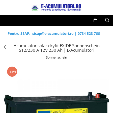
Toate Produsele
Reduceri de vara
Acumulatori, Baterii si Incarcatoare
Cabluri
Uzuale
Pentru SEAP:
sicap@e-acumulatori.ro
|
0734 523 766
Acumulatori
Baterii
Diverse
Acumulator solar dryfit EXIDE Sonnenschein
Baterii alcaline
Prelungitoare
S12/230 A 12V 230 Ah | E-Acumulatori
Baterii litiu
Panouri fotovoltaice
Sonnenschein
Zinc-Carbon
Sisteme de prindere
Baterii rotunde argint
Invertoare
-14%
Baterii auditive
Statii de incarcare EV
Accesorii baterii
UPS
Baterii Industriale
Acumulatori
Ni-MH
Li-Ion