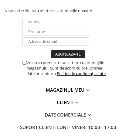
Panouri portabile
Newsletter
Nu rata ofertele si promotiile noastre
Racire/Incalzire
Statii energie portabile
Diverse
Electrice
Intrerupatoare si prize
Dulapuri pentru cablare
Vreau sa primesc newslettere cu promoțiile
structurata
magazinului. Sunt de acord cu prelucrarea
datelor conform
Politicii de confidențialitate
Sigurante
Tablouri electrice
MAGAZINUL MEU
Lumina (Becuri si Lanterne)
Laptop & PC accesorii, baterii,
CLIENTI
cabluri USB, prelungitoare USB
DATE COMERCIALE
Cablu de date si Adaptoare
Solutii solare portabile
SUPORT CLIENTI
LUNI - VINERI 10:00 - 17:00
Lichidare de stoc