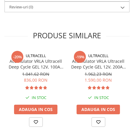
Redresoare, incarcatoare si testere
Review-uri
(0)
Redresoare auto, moto, barci si
stationare
Surse UPS
PRODUSE SIMILARE
UPS pentru centrale termice si
sisteme de urgenta - acumulator
extern
UPS Calculatoare si Servere
ULTRACELL
ULTRACELL
-20%
-19%
Acumulator VRLA Ultracell
Acumulator VRLA Ultracell
UPS Trifazat
Deep Cycle GEL 12V, 100Ah
Deep Cycle GEL 12V, 200Ah
Stabilizatoare Tensiune
UCG100-12 F10
UCG200-12
1.041,62 RON
1.962,23 RON
836,00 RON
1.590,00 RON
PDUs unitati de distributie a
energiei electrice
Cabinete baterii
IN STOC
IN STOC
Acumulatori UPS
ADAUGA IN COS
ADAUGA IN COS
Drumetii / Camping
Accesorii
Frigidere portabile