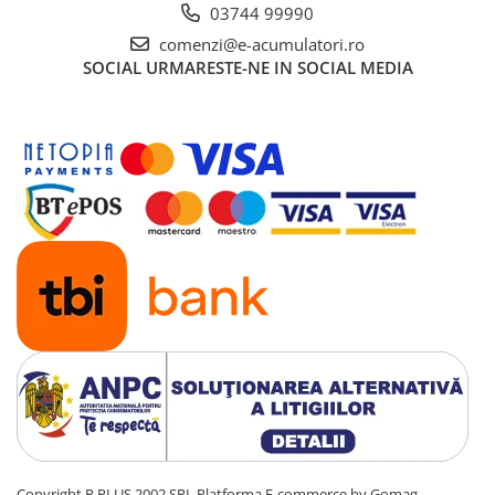
03744 99990
UPS
comenzi@e-acumulatori.ro
Acumulatori
SOCIAL
URMARESTE-NE IN SOCIAL MEDIA
Diverse
Invertoare
Sisteme de prindere
Statii de incarcare EV
OUTLET
Pompe de caldura
Copyright P PLUS 2002 SRL
Platforma E-commerce by Gomag