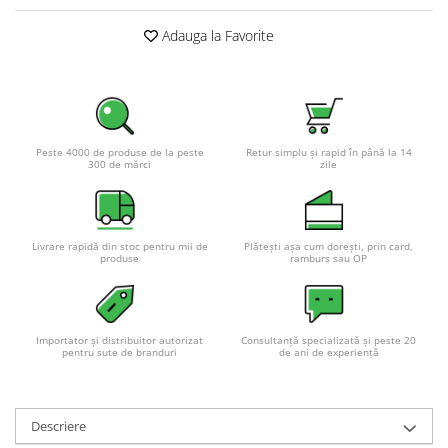
Pachete complete stocare energie
Adauga la Favorite
Sisteme de Stocare Comerciale
Sisteme fotovoltaice complete
Sisteme fotovoltaice de putere
mica (rulota/caravan/case de
vacanta)
Peste 4000 de produse de la peste
Retur simplu și rapid în până la 14
Sisteme fotovoltaice profesionale
300 de mărci
zile
Pachete sisteme fotovoltaice
Statii de incarcare vehicule
electrice
Livrare rapidă din stoc pentru mii de
Plătești așa cum dorești, prin card,
produse
ramburs sau OP
Statii de incarcare
Cabluri de incarcare vehicule
electrice
Importator și distribuitor autorizat
Consultanță specializată și peste 20
Prize de incarcare vehicule
pentru sute de branduri
de ani de experiență
electrice
Accesorii
Descriere
Turbine eoliene pentru casă