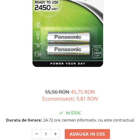
Incarcatoare acumulatori
Panouri fotovoltaice si accesorii
Panouri fotovoltaice
Sisteme prindere panouri
fotovoltaice
Accesorii
Invertoare
Invertoare Hibrid
Invertoare On-grid
Invertoare Off-grid
55,56 RON
45,75 RON
Controlere solare
Economisesti:
9,81
RON
MPPT
PWM
IN STOC
Convertoare de tensiune
Durata de livrare:
24-72 ore, termen informativ, nu este contractual
Sisteme de stocare energie
ADAUGA IN COS
LiFePO4