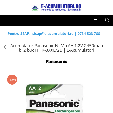
Toate Produsele
Reduceri de vara
Acumulatori, Baterii si Incarcatoare
Cabluri
Uzuale
Pentru SEAP:
sicap@e-acumulatori.ro
|
0734 523 766
Acumulatori
Baterii
Diverse
Acumulator Panasonic Ni-Mh AA 1.2V 2450mah
Baterii alcaline
Prelungitoare
bl 2 buc HHR-3XXE/2B | E-Acumulatori
Baterii litiu
Panouri fotovoltaice
Zinc-Carbon
Sisteme de prindere
Baterii rotunde argint
Invertoare
Baterii auditive
Statii de incarcare EV
Accesorii baterii
UPS
-18%
Baterii Industriale
Acumulatori
Ni-MH
Li-Ion