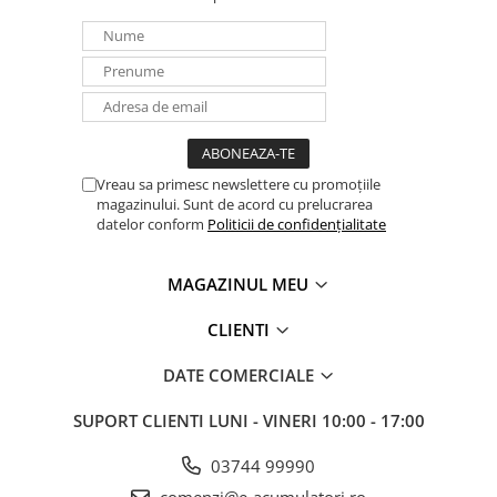
Panouri portabile
Racire/Incalzire
Statii energie portabile
Diverse
Electrice
Vreau sa primesc newslettere cu promoțiile
Intrerupatoare si prize
magazinului. Sunt de acord cu prelucrarea
Dulapuri pentru cablare
datelor conform
Politicii de confidențialitate
structurata
Sigurante
MAGAZINUL MEU
Tablouri electrice
Lumina (Becuri si Lanterne)
CLIENTI
Laptop & PC accesorii, baterii,
DATE COMERCIALE
cabluri USB, prelungitoare USB
Cablu de date si Adaptoare
SUPORT CLIENTI
LUNI - VINERI 10:00 - 17:00
Solutii solare portabile
03744 99990
Lichidare de stoc