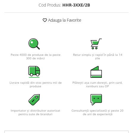
Cod Produs:
HHR-3XXE/2B
Pachete complete stocare energie
Sisteme de Stocare Comerciale
Adauga la Favorite
Sisteme fotovoltaice complete
Sisteme fotovoltaice de putere
mica (rulota/caravan/case de
vacanta)
Sisteme fotovoltaice profesionale
Peste 4000 de produse de la peste
Retur simplu și rapid în până la 14
Pachete sisteme fotovoltaice
300 de mărci
zile
Statii de incarcare vehicule
electrice
Statii de incarcare
Livrare rapidă din stoc pentru mii de
Plătești așa cum dorești, prin card,
produse
ramburs sau OP
Cabluri de incarcare vehicule
electrice
Prize de incarcare vehicule
electrice
Importator și distribuitor autorizat
Consultanță specializată și peste 20
pentru sute de branduri
de ani de experiență
Accesorii
Turbine eoliene pentru casă