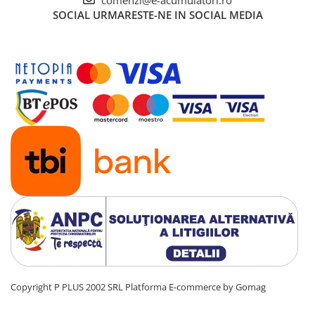
comenzi@e-acumulatori.ro
UPS
SOCIAL
URMARESTE-NE IN SOCIAL MEDIA
Acumulatori
Diverse
Invertoare
Sisteme de prindere
Statii de incarcare EV
OUTLET
Pompe de caldura
Copyright P PLUS 2002 SRL
Platforma E-commerce by Gomag