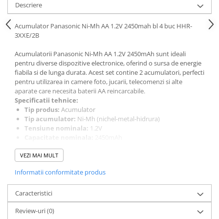
Acumulatori VRLA AGM/GEL /
Descriere
Tractiune / LiFePo4
Baterii si acumulatori gel si VRLA
Acumulator Panasonic Ni-Mh AA 1.2V 2450mah bl 4 buc HHR-
3XXE/2B
6-12 V
Baterii si acumulatori AGM VRLA
Acumulatorii Panasonic Ni-Mh AA 1.2V 2450mAh sunt ideali
de 6-12 V
pentru diverse dispozitive electronice, oferind o sursa de energie
fiabila si de lunga durata. Acest set contine 2 acumulatori, perfecti
Acumulatori Moto, ATV
pentru utilizarea in camere foto, jucarii, telecomenzi si alte
GEL
aparate care necesita baterii AA reincarcabile.
Specificatii tehnice:
AGM
Tip produs:
Acumulator
Li-Ion
Tip acumulator:
Ni-Mh (nichel-metal-hidrura)
Tensiune nominala:
1.2V
SLA AGM (Sealed Lead Acid)
Capacitate nominala:
2450mAh
Deep Cycle - Tractiune/Semi-
Capacitate minima:
2400mAh
Tractiune
VEZI MAI MULT
Format baterie/acumulator:
AA
Numar cicluri de reincarcare:
Peste 500
Marine & Caravan
Informatii conformitate produs
Ambalaj:
Blister cu 4 bucati
APC
Origine:
Fabricat in Japonia
Acesti acumulatori sunt cunoscuti pentru performanta lor
Caracteristici
Pachete acumulatori VRLA
constanta si durata lunga de viata, fiind o alegere excelenta
Review-uri
(0)
pentru utilizatorii care au nevoie de o sursa de energie fiabila si
Sisteme de management (BMS)