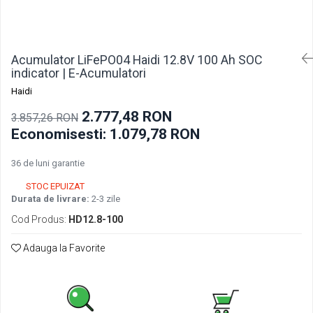
Pachete acumulatori VRLA
Sisteme de management (BMS)
Redresoare, incarcatoare si testere
Acumulator LiFePO04 Haidi 12.8V 100 Ah SOC
Redresoare auto, moto, barci si
indicator | E-Acumulatori
stationare
Haidi
2.777,48 RON
3.857,26 RON
Economisesti:
1.079,78
RON
36 de luni garantie
STOC EPUIZAT
Durata de livrare:
2-3 zile
Cod Produs:
HD12.8-100
Adauga la Favorite