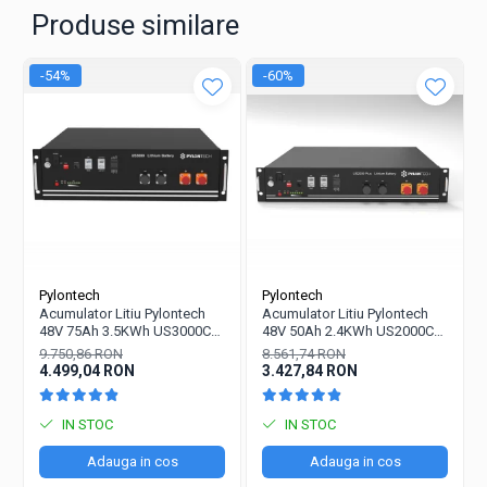
Celult-chimie LiFePO4 Celult cilindrict
Produse similare
Afisaj SOC (optional) Indicator LED / LCD
-54%
-60%
Pylontech
Pylontech
Acumulator Litiu Pylontech
Acumulator Litiu Pylontech
48V 75Ah 3.5KWh US3000C
48V 50Ah 2.4KWh US2000C
pentru sisteme fotovoltaice
pentru sisteme fotovoltaice
9.750,86 RON
8.561,74 RON
4.499,04 RON
3.427,84 RON
IN STOC
IN STOC
Adauga in cos
Adauga in cos