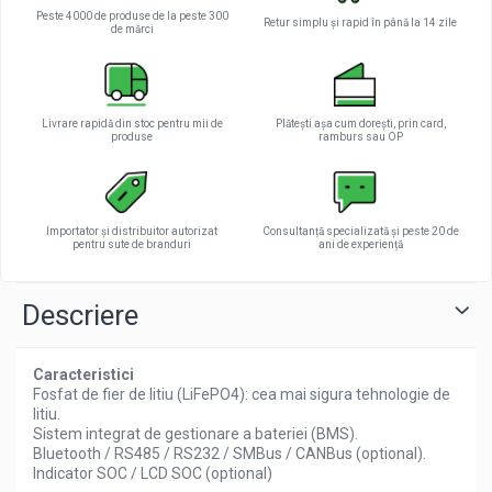
Peste 4000 de produse de la peste 300
Retur simplu și rapid în până la 14 zile
de mărci
Livrare rapidă din stoc pentru mii de
Plătești așa cum dorești, prin card,
produse
ramburs sau OP
Importator și distribuitor autorizat
Consultanță specializată și peste 20 de
pentru sute de branduri
ani de experiență
Descriere
Caracteristici
Fosfat de fier de litiu (LiFePO4): cea mai sigura tehnologie de
litiu.
Sistem integrat de gestionare a bateriei (BMS).
Bluetooth / RS485 / RS232 / SMBus / CANBus (optional).
Indicator SOC / LCD SOC (optional)