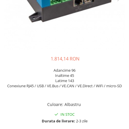
Sisteme de management (BMS)
Redresoare, incarcatoare si testere
Redresoare auto, moto, barci si
stationare
1.814,14 RON
Adancime 96
Inaltime 45
Latime 143
Conexiune RJ45 / USB / VE.Bus / VE.CAN / VE.Direct / WiFi / micro-SD
Culoare
:
Albastru
IN STOC
Durata de livrare:
2-3 zile