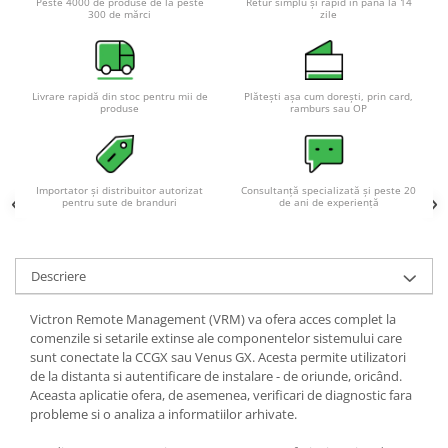
Peste 4000 de produse de la peste
Retur simplu și rapid în până la 14
300 de mărci
zile
Livrare rapidă din stoc pentru mii de
Plătești așa cum dorești, prin card,
produse
ramburs sau OP
Importator și distribuitor autorizat
Consultanță specializată și peste 20
pentru sute de branduri
de ani de experiență
Descriere
Victron Remote Management (VRM) va ofera acces complet la
comenzile si setarile extinse ale componentelor sistemului care
sunt conectate la CCGX sau Venus GX. Acesta permite utilizatori
de la distanta si autentificare de instalare - de oriunde, oricând.
Aceasta aplicatie ofera, de asemenea, verificari de diagnostic fara
probleme si o analiza a informatiilor arhivate.