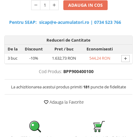
ADAUGA IN COS
Pentru SEAP:
sicap@e-acumulatori.ro
|
0734 523 766
Reduceri de Cantitate
De la
Discount
Pret
/ buc
Economisesti
+
3
buc
-10%
1.632,73 RON
544,24 RON
Cod Produs:
BPP900400100
La achizitionarea acestui produs primiti
181
puncte de fidelitate
Adauga la Favorite