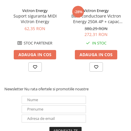
alti producatori si astfel puteti verifica, de asemenea, si
rezervoarele dvs..
Victron Energy
Victron Energy
-28%
Suport siguranta MIDI
Bara conductoare Victron
Victron Energy
Energy 250A 4P + capac
BUSBAR VBB125040010
62,35 RON
380,29 RON
272,31 RON
STOC PARTENER
IN STOC
ADAUGA IN COS
ADAUGA IN COS
Newsletter
Nu rata ofertele si promotiile noastre