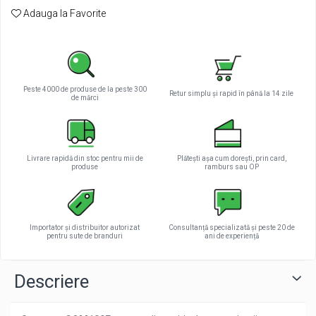
Adauga la Favorite
Peste 4000 de produse de la peste 300
Retur simplu și rapid în până la 14 zile
de mărci
Livrare rapidă din stoc pentru mii de
Plătești așa cum dorești, prin card,
produse
ramburs sau OP
Importator și distribuitor autorizat
Consultanță specializată și peste 20 de
pentru sute de branduri
ani de experiență
Descriere