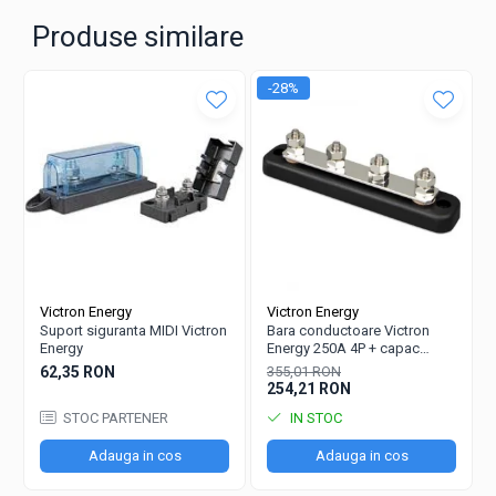
Produse similare
-28%
Victron Energy
Victron Energy
Suport siguranta MIDI Victron
Bara conductoare Victron
Energy
Energy 250A 4P + capac
BUSBAR VBB125040010
62,35 RON
355,01 RON
254,21 RON
STOC PARTENER
IN STOC
Adauga in cos
Adauga in cos