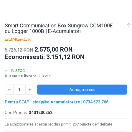
Pachete acumulatori VRLA
Sisteme de management (BMS)
Redresoare, incarcatoare si testere
Smart Communication Box Sungrow COM100E
Redresoare auto, moto, barci si
cu Logger 1000B | E-Acumulatori
stationare
2.575,00 RON
5.726,12 RON
Economisesti:
3.151,12
RON
IN STOC
Durata de livrare:
2-3 zile
Adauga in cos
Pentru SEAP:
sicap@e-acumulatori.ro
|
0734 523 766
Cod Produs:
3401200252
La achizitionarea acestui produs primiti
257
puncte de fidelitate