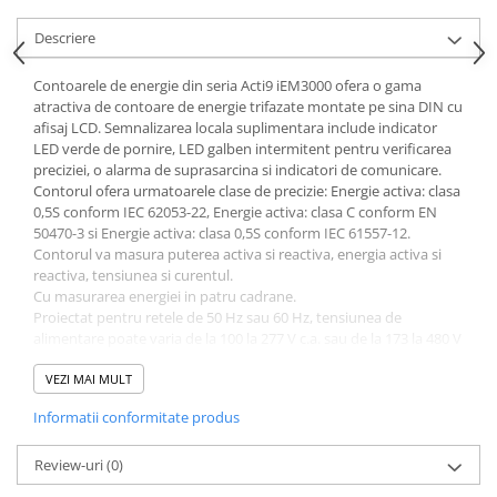
Descriere
Contoarele de energie din seria Acti9 iEM3000 ofera o gama
atractiva de contoare de energie trifazate montate pe sina DIN cu
afisaj LCD. Semnalizarea locala suplimentara include indicator
LED verde de pornire, LED galben intermitent pentru verificarea
preciziei, o alarma de suprasarcina si indicatori de comunicare.
Contorul ofera urmatoarele clase de precizie: Energie activa: clasa
0,5S conform IEC 62053-22, Energie activa: clasa C conform EN
50470-3 si Energie activa: clasa 0,5S conform IEC 61557-12.
Contorul va masura puterea activa si reactiva, energia activa si
reactiva, tensiunea si curentul.
Cu masurarea energiei in patru cadrane.
Proiectat pentru retele de 50 Hz sau 60 Hz, tensiunea de
alimentare poate varia de la 100 la 277 V c.a. sau de la 173 la 480 V
c.a. Curentul nominal trece printr-un transfomator de 1A sau 5A
pentru a fi masurat in acest contor si va suporta configuratii
VEZI MAI MULT
Monofazate si Neutre, Trifazate, Trifazate si Neutre.
Informatii conformitate produs
Protocolul de comunicare este Modbus cu suport pentru
terminale cu surub. Exista o intrare digitala programabila si o
iesire digitala programabila.
Review-uri
(0)
Certificarile includ EAC, CE, UL si MID.