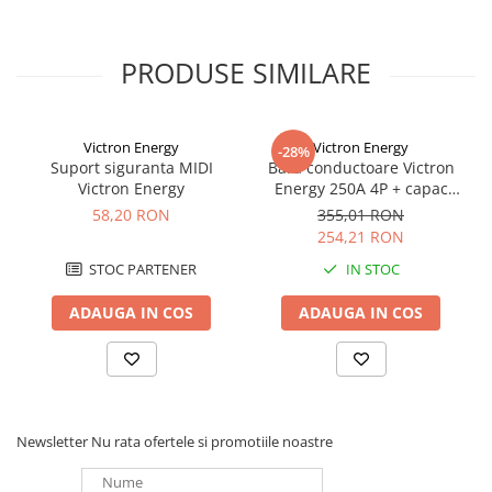
Dimensiuni: latime 90 mm, adancime 69 mm, inaltime 95 mm si
greutate 260 g.
Compatibil cu software-ul de gestionare a energiei pentru a
PRODUSE SIMILARE
profita de instalatia digitala de alimentare IoT.
Victron Energy
Victron Energy
-28%
Suport siguranta MIDI
Bara conductoare Victron
Victron Energy
Energy 250A 4P + capac
BUSBAR VBB125040010
58,20 RON
355,01 RON
254,21 RON
STOC PARTENER
IN STOC
ADAUGA IN COS
ADAUGA IN COS
Newsletter
Nu rata ofertele si promotiile noastre