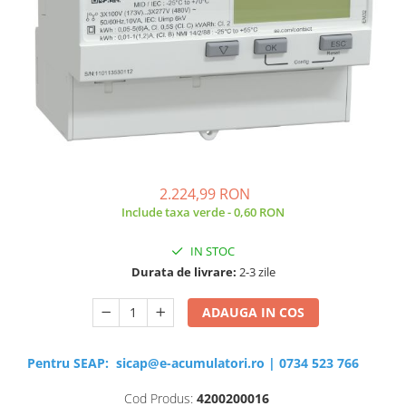
Sisteme de management (BMS)
Redresoare, incarcatoare si testere
Redresoare auto, moto, barci si
stationare
2.224,99 RON
Include taxa verde - 0,60 RON
IN STOC
Durata de livrare:
2-3 zile
ADAUGA IN COS
Pentru SEAP:
sicap@e-acumulatori.ro
|
0734 523 766
Cod Produs:
4200200016